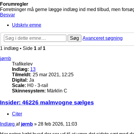
Forumregler
Forretninger må gerne lægge indlæg ind med tilbud, men forsøg 
Besvar
Udskriv emne
Søg
Avanceret søgning
1 indlæg • Side
1
af
1
jørnb
Trafikelev
Indlæg:
13
Tilmeldt:
25 mar 2021, 12:25
Digital:
Ja
Scale:
H0 - 3-rail
Skinnesystem:
Märklin C
Insider: 46226 malmvogne sælges
Citer
Indlæg
af
jørnb
»
28 feb 2026, 11:03