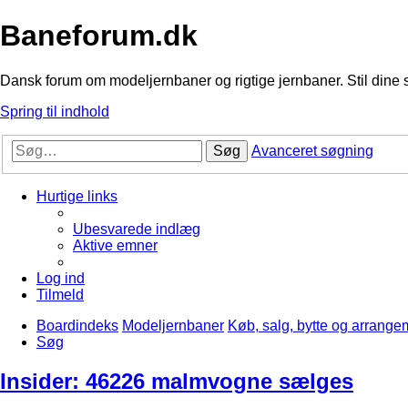
Baneforum.dk
Dansk forum om modeljernbaner og rigtige jernbaner. Stil dine 
Spring til indhold
Søg
Avanceret søgning
Hurtige links
Ubesvarede indlæg
Aktive emner
Log ind
Tilmeld
Boardindeks
Modeljernbaner
Køb, salg, bytte og arrange
Søg
Insider: 46226 malmvogne sælges