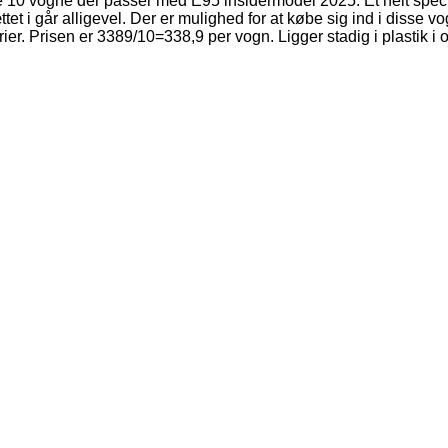
e 10 vogne der passer med E95 insidermodel 2025. Et helt specie
tet i går alligevel. Der er mulighed for at købe sig ind i disse
r. Prisen er 3389/10=338,9 per vogn. Ligger stadig i plastik i ori