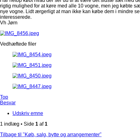
Har netop købt hvad der ser ud til at være det sidste sæt med d
rigtig mulighed for at køre med alle 10 vogne, men jeg købte sæt
nye vogne. Lidt ærgerligt at man ikke kan købe dem i mindre serie
interesserede.
Vh Jørn
Vedhæftede filer
Top
Besvar
Udskriv emne
1 indlæg • Side
1
af
1
Tilbage til "Køb, salg, bytte og arrangementer"