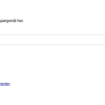
spørgsmål her.
menter