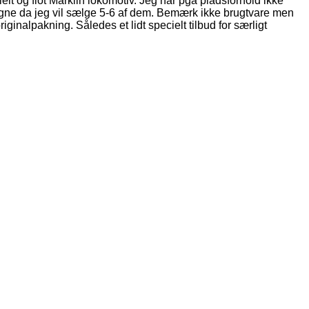
lt og flot Märklin lokomotiv. Jeg har pga pladsforhold ikke
 vogne da jeg vil sælge 5-6 af dem. Bemærk ikke brugtvare men
ginalpakning. Således et lidt specielt tilbud for særligt