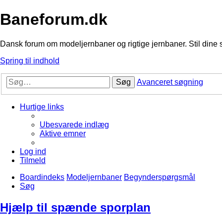
Baneforum.dk
Dansk forum om modeljernbaner og rigtige jernbaner. Stil dine 
Spring til indhold
Søg
Avanceret søgning
Hurtige links
Ubesvarede indlæg
Aktive emner
Log ind
Tilmeld
Boardindeks
Modeljernbaner
Begynderspørgsmål
Søg
Hjælp til spænde sporplan