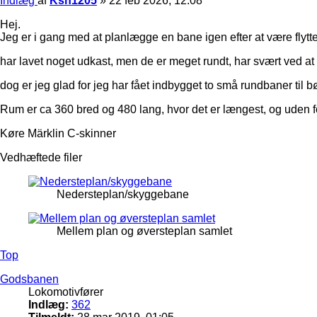
Indlæg
af
Ksn1205
»
22 feb 2026, 12:08
Hej.
Jeg er i gang med at planlægge en bane igen efter at være flyttet
har lavet noget udkast, men de er meget rundt, har svært ved at f
dog er jeg glad for jeg har fået indbygget to små rundbaner til 
Rum er ca 360 bred og 480 lang, hvor det er længest, og uden fo
Køre Märklin C-skinner
Vedhæftede filer
Nedersteplan/skyggebane
Mellem plan og øversteplan samlet
Top
Godsbanen
Lokomotivfører
Indlæg:
362