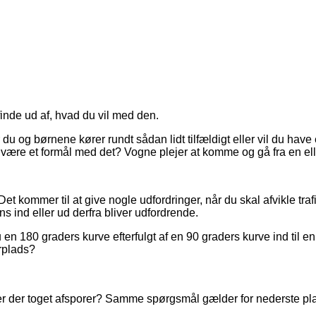
 finde ud af, hvad du vil med den.
 du og børnene kører rundt sådan lidt tilfældigt eller vil du ha
der være et formål med det? Vogne plejer at komme og gå fra en e
et kommer til at give nogle udfordringer, når du skal afvikle tra
s ind eller ud derfra bliver udfordrende.
 en 180 graders kurve efterfulgt af en 90 graders kurve ind til 
rplads?
 er der toget afsporer? Samme spørgsmål gælder for nederste pl