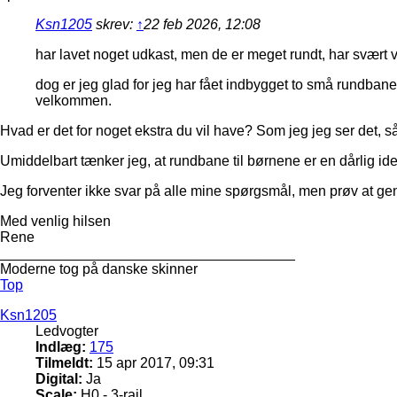
Ksn1205
skrev:
↑
22 feb 2026, 12:08
har lavet noget udkast, men de er meget rundt, har svært ve
dog er jeg glad for jeg har fået indbygget to små rundbaner
velkommen.
Hvad er det for noget ekstra du vil have? Som jeg jeg ser det, 
Umiddelbart tænker jeg, at rundbane til børnene er en dårlig ide.
Jeg forventer ikke svar på alle mine spørgsmål, men prøv at gent
Med venlig hilsen
Rene
_____________________________________
Moderne tog på danske skinner
Top
Ksn1205
Ledvogter
Indlæg:
175
Tilmeldt:
15 apr 2017, 09:31
Digital:
Ja
Scale:
H0 - 3-rail