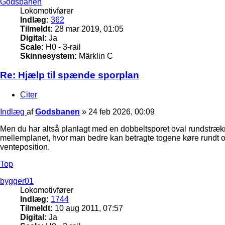
Godsbanen
Lokomotivfører
Indlæg:
362
Tilmeldt:
28 mar 2019, 01:05
Digital:
Ja
Scale:
H0 - 3-rail
Skinnesystem:
Märklin C
Re: Hjælp til spænde sporplan
Citer
Indlæg
af
Godsbanen
»
24 feb 2026, 00:09
Men du har altså planlagt med en dobbeltsporet oval rundstrækni
mellemplanet, hvor man bedre kan betragte togene køre rundt og
venteposition.
Top
bygger01
Lokomotivfører
Indlæg:
1744
Tilmeldt:
10 aug 2011, 07:57
Digital:
Ja