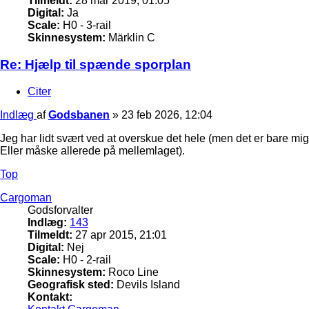
Tilmeldt:
28 mar 2019, 01:05
Digital:
Ja
Scale:
H0 - 3-rail
Skinnesystem:
Märklin C
Re: Hjælp til spænde sporplan
Citer
Indlæg
af
Godsbanen
»
23 feb 2026, 12:04
Jeg har lidt svært ved at overskue det hele (men det er bare mi
Eller måske allerede på mellemlaget).
Top
Cargoman
Godsforvalter
Indlæg:
143
Tilmeldt:
27 apr 2015, 21:01
Digital:
Nej
Scale:
H0 - 2-rail
Skinnesystem:
Roco Line
Geografisk sted:
Devils Island
Kontakt: