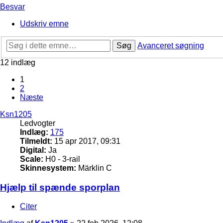
Besvar
Udskriv emne
Søg
Avanceret søgning
12 indlæg
1
2
Næste
Ksn1205
Ledvogter
Indlæg:
175
Tilmeldt:
15 apr 2017, 09:31
Digital:
Ja
Scale:
H0 - 3-rail
Skinnesystem:
Märklin C
Hjælp til spænde sporplan
Citer