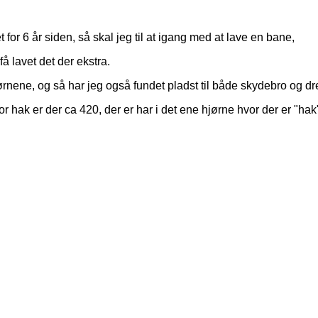
 for 6 år siden, så skal jeg til at igang med at lave en bane,
å lavet det der ekstra.
børnene, og så har jeg også fundet pladst til både skydebro og d
r hak er der ca 420, der er har i det ene hjørne hvor der er "ha