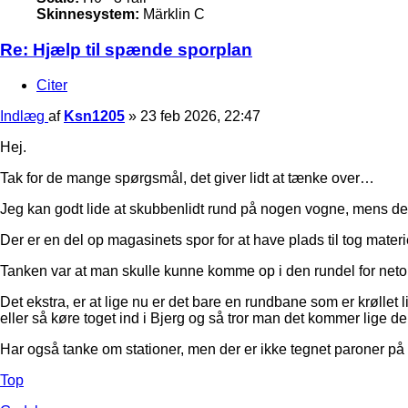
Skinnesystem:
Märklin C
Re: Hjælp til spænde sporplan
Citer
Indlæg
af
Ksn1205
»
23 feb 2026, 22:47
Hej.
Tak for de mange spørgsmål, det giver lidt at tænke over…
Jeg kan godt lide at skubbenlidt rund på nogen vogne, mens der 
Der er en del op magasinets spor for at have plads til tog materie
Tanken var at man skulle kunne komme op i den rundel for neto
Det ekstra, er at lige nu er det bare en rundbane som er krøllet
eller så køre toget ind i Bjerg og så tror man det kommer lige d
Har også tanke om stationer, men der er ikke tegnet paroner på
Top