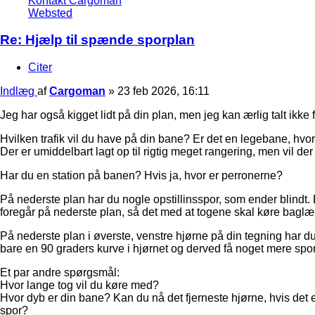
Kontakt Cargoman
Websted
Re: Hjælp til spænde sporplan
Citer
Indlæg
af
Cargoman
»
23 feb 2026, 16:11
Jeg har også kigget lidt på din plan, men jeg kan ærlig talt ikke
Hvilken trafik vil du have på din bane? Er det en legebane, hvor
Der er umiddelbart lagt op til rigtig meget rangering, men vil 
Har du en station på banen? Hvis ja, hvor er perronerne?
På nederste plan har du nogle opstillinsspor, som ender blindt. D
foregår på nederste plan, så det med at togene skal køre baglæn
På nederste plan i øverste, venstre hjørne på din tegning har du
bare en 90 graders kurve i hjørnet og derved få noget mere spo
Et par andre spørgsmål:
Hvor lange tog vil du køre med?
Hvor dyb er din bane? Kan du nå det fjerneste hjørne, hvis det
spor?