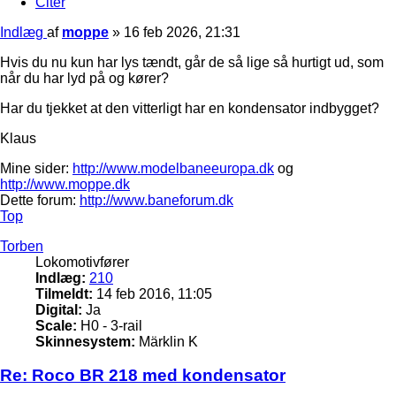
Citer
Indlæg
af
moppe
»
16 feb 2026, 21:31
Hvis du nu kun har lys tændt, går de så lige så hurtigt ud, som
når du har lyd på og kører?
Har du tjekket at den vitterligt har en kondensator indbygget?
Klaus
Mine sider:
http://www.modelbaneeuropa.dk
og
http://www.moppe.dk
Dette forum:
http://www.baneforum.dk
Top
Torben
Lokomotivfører
Indlæg:
210
Tilmeldt:
14 feb 2016, 11:05
Digital:
Ja
Scale:
H0 - 3-rail
Skinnesystem:
Märklin K
Re: Roco BR 218 med kondensator