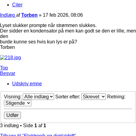
Citer
Indlæg
af
Torben
»
17 feb 2026, 08:06
Lyset slukker prompte når strømmen slukkes.
Der sidder en kondensator på men kan godt se den er lille, men
den
burde kunne ses hvis kun lys er på?
Torben
Top
Besvar
Udskriv emne
Visning:
Sorter efter:
Retning:
3 indlæg • Side
1
af
1
Tilbage til "Elektronik og digitaldrift"