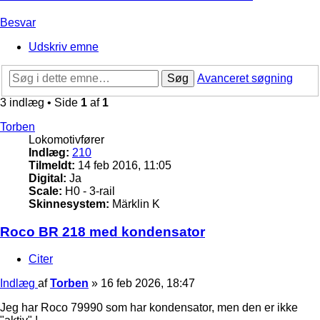
Besvar
Udskriv emne
Søg
Avanceret søgning
3 indlæg • Side
1
af
1
Torben
Lokomotivfører
Indlæg:
210
Tilmeldt:
14 feb 2016, 11:05
Digital:
Ja
Scale:
H0 - 3-rail
Skinnesystem:
Märklin K
Roco BR 218 med kondensator
Citer
Indlæg
af
Torben
»
16 feb 2026, 18:47
Jeg har Roco 79990 som har kondensator, men den er ikke