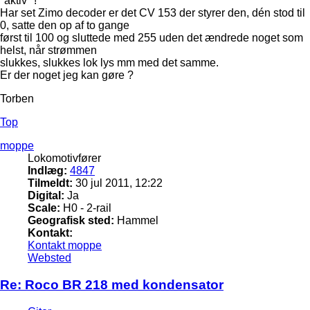
"aktiv" !
Har set Zimo decoder er det CV 153 der styrer den, dén stod til
0, satte den op af to gange
først til 100 og sluttede med 255 uden det ændrede noget som
helst, når strømmen
slukkes, slukkes lok lys mm med det samme.
Er der noget jeg kan gøre ?
Torben
Top
moppe
Lokomotivfører
Indlæg:
4847
Tilmeldt:
30 jul 2011, 12:22
Digital:
Ja
Scale:
H0 - 2-rail
Geografisk sted:
Hammel
Kontakt:
Kontakt moppe
Websted
Re: Roco BR 218 med kondensator