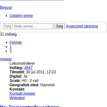
Besvar
Udskriv emne
Søg
Avanceret søgning
11 indlæg
Forrige
1
2
moppe
Lokomotivfører
Indlæg:
4847
Tilmeldt:
30 jul 2011, 12:22
Digital:
Ja
Scale:
H0 - 2-rail
Geografisk sted:
Hammel
Kontakt:
Kontakt moppe
Websted