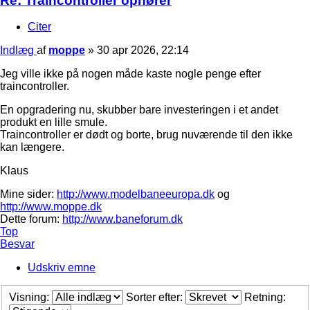
Re: Traincontroller ophører
Citer
Indlæg
af
moppe
»
30 apr 2026, 22:14
Jeg ville ikke på nogen måde kaste nogle penge efter
traincontroller.
En opgradering nu, skubber bare investeringen i et andet
produkt en lille smule.
Traincontroller er dødt og borte, brug nuværende til den ikke
kan længere.
Klaus
Mine sider:
http://www.modelbaneeuropa.dk
og
http://www.moppe.dk
Dette forum:
http://www.baneforum.dk
Top
Besvar
Udskriv emne
Visning:
Sorter efter:
Retning: