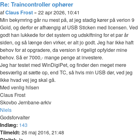
Claus
Re: Traincontroller ophører
Frost
Citer
Indlæg
af
Claus Frost
»
22 apr 2026, 10:41
Min bekymring går nu mest på, at jeg stadig kører på verion 9
Gold, og derfor er afhængig af USB Sticken med licensen. Ved
godt han lukkede for det system og udskiftning for et par år
siden, og så længe den virker, er alt jo godt. Jeg har ikke haft
behov for at opgradere, da version 9 rigeligt opfylder mine
behov. Så er 7000,- mange penge at investere.
Jeg har testet med WinDigiPet, og finder den meget mere
besværlig at sætte op, end TC, så hvis min USB dør, ved jeg
ikke hvad vej jeg skal gå.
Med venlig hilsen
Claus Frost
Skovbo Jernbane-arkiv
Top
Niels
Godsforvalter
Indlæg:
143
Tilmeldt:
26 maj 2016, 21:48
Digital:
Ja