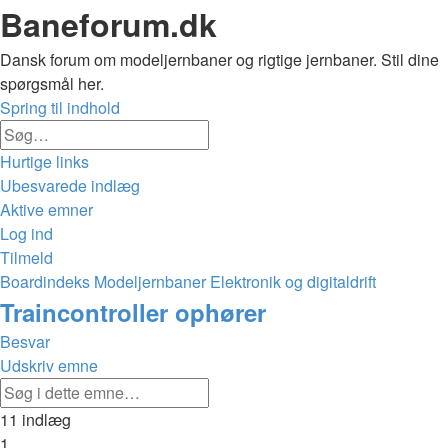
Baneforum.dk
Dansk forum om modeljernbaner og rigtige jernbaner. Stil dine
spørgsmål her.
Spring til indhold
Avanceret
Søg
søgning
Hurtige links
Ubesvarede indlæg
Aktive emner
Log ind
Tilmeld
Boardindeks
Modeljernbaner
Elektronik og digitaldrift
Søg
Traincontroller ophører
Besvar
Udskriv emne
Avanceret
Søg
søgning
11 indlæg
1