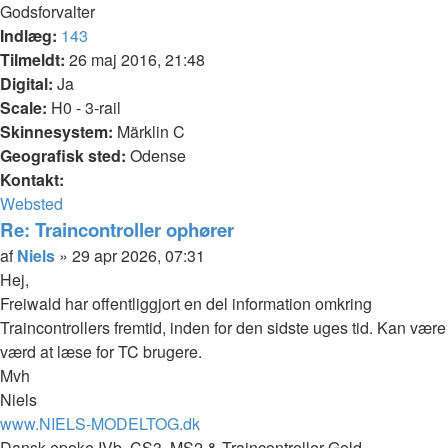
Godsforvalter
Indlæg:
143
Tilmeldt:
26 maj 2016, 21:48
Digital:
Ja
Scale:
H0 - 3-rail
Skinnesystem:
Märklin C
Geografisk sted:
Odense
Kontakt:
Kontakt
Websted
Niels
Re: Traincontroller ophører
Citer
Indlæg
af
Niels
»
29 apr 2026, 07:31
Hej,
Freiwald har offentliggjort en del information omkring
Traincontrollers fremtid, inden for den sidste uges tid. Kan være
værd at læse for TC brugere.
Mvh
Niels
www.NIELS-MODELTOG.dk
Dansk epoke IVb. CS3, MS2 & Traincontroller Gold.