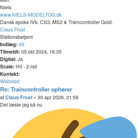
Niels
www.NIELS-MODELTOG.dk
Dansk epoke IVb. CS3, MS2 & Traincontroller Gold.
Top
Claus Frost
Stationsbetjent
Indlæg:
45
Tilmeldt:
05 okt 2024, 16:35
Digital:
Ja
Scale:
H0 - 2-rail
Kontakt:
Kontakt
Websted
Claus
Re: Traincontroller ophører
Frost
Citer
Indlæg
af
Claus Frost
»
30 apr 2026, 21:56
Det læste jeg så nu