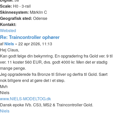
Scale:
H0 - 3-rail
Skinnesystem:
Märklin C
Geografisk sted:
Odense
Kontakt:
Kontakt
Websted
Niels
Re: Traincontroller ophører
Citer
Indlæg
af
Niels
»
22 apr 2026, 11:13
Hej Claus,
Kan godt følge din bekymring. En opgradering fra Gold ver. 9 til
ver. 11 koster 560 EUR, dvs. godt 4000 kr. Men det er stadig
mange penge.
Jeg opgraderede fra Bronze til Silver og derfra til Gold. Sært
nok biligere end at gøre det i et step.
Mvh
Niels
www.NIELS-MODELTOG.dk
Dansk epoke IVb. CS3, MS2 & Traincontroller Gold.
Top
Niels