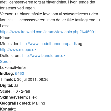
idet licensserveren fortsat bliver driftet. Hvor længe det
fortsætter ved ingen.
Version 11 bliver måske lavet om til softwarelicens uden
kontakt til licenssserveren, men det er ikke fastlagt endnu.
Læs:
https://www.freiwald.com/forum/viewtopic.php?t=45901
Klaus
Mine sider:
http://www.modelbaneeuropa.dk
og
http://www.moppe.dk
Dette forum:
http://www.baneforum.dk
Top
Søren
Lokomotivfører
Indlæg:
5460
Tilmeldt:
30 jul 2011, 08:36
Digital:
Ja
Scale:
H0 - 2-rail
Skinnesystem:
Flex
Geografisk sted:
Malling
Kontakt: