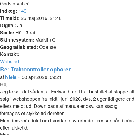
Godsforvalter
Indlæg:
143
Tilmeldt:
26 maj 2016, 21:48
Digital:
Ja
Scale:
H0 - 3-rail
Skinnesystem:
Märklin C
Geografisk sted:
Odense
Kontakt:
Kontakt
Websted
Niels
Re: Traincontroller ophører
Citer
Indlæg
af
Niels
»
30 apr 2026, 09:21
Hej,
Jeg læser det sådan, at Freiwald reelt har besluttet at stoppe alt
salg i webshoppen fra midt i juni 2026, dvs. 2 uger tidligere end
ellers meldt ud. Downloads af manualer osv. kan stadig
foretages et stykke tid derefter.
Men desværre intet om hvordan nuværende licenser håndteres
efter lukketid.
Mvh