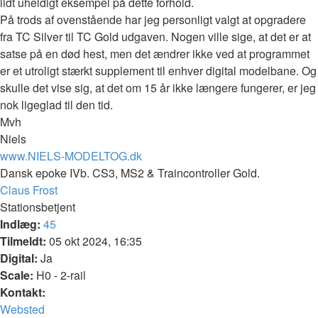
lidt uheldigt eksempel på dette forhold.
På trods af ovenstående har jeg personligt valgt at opgradere
fra TC Silver til TC Gold udgaven. Nogen ville sige, at det er at
satse på en død hest, men det ændrer ikke ved at programmet
er et utroligt stærkt supplement til enhver digital modelbane. Og
skulle det vise sig, at det om 15 år ikke længere fungerer, er jeg
nok ligeglad til den tid.
Mvh
Niels
www.NIELS-MODELTOG.dk
Dansk epoke IVb. CS3, MS2 & Traincontroller Gold.
Top
Claus Frost
Stationsbetjent
Indlæg:
45
Tilmeldt:
05 okt 2024, 16:35
Digital:
Ja
Scale:
H0 - 2-rail
Kontakt:
Kontakt
Websted