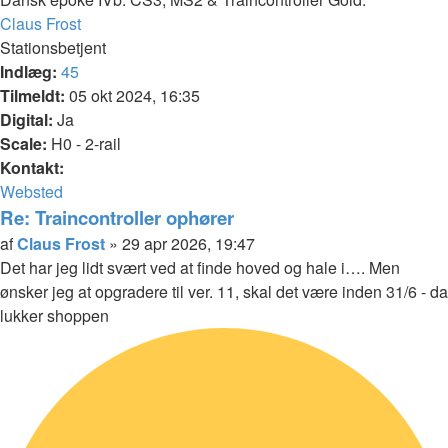
Top
Claus Frost
Stationsbetjent
Indlæg:
45
Tilmeldt:
05 okt 2024, 16:35
Digital:
Ja
Scale:
H0 - 2-rail
Kontakt:
Kontakt
Websted
Claus
Re: Traincontroller ophører
Frost
Citer
Indlæg
af
Claus Frost
»
29 apr 2026, 19:47
Det har jeg lidt svært ved at finde hoved og hale i…. Men
ønsker jeg at opgradere til ver. 11, skal det være inden 31/6 - da
lukker shoppen