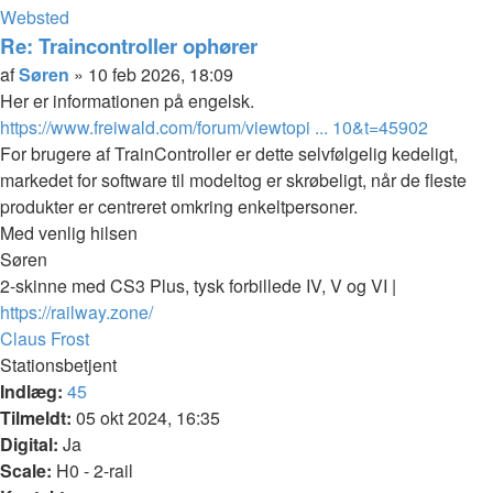
Kontakt
Websted
Søren
Re: Traincontroller ophører
Citer
Indlæg
af
Søren
»
10 feb 2026, 18:09
Her er informationen på engelsk.
https://www.freiwald.com/forum/viewtopi ... 10&t=45902
For brugere af TrainController er dette selvfølgelig kedeligt,
markedet for software til modeltog er skrøbeligt, når de fleste
produkter er centreret omkring enkeltpersoner.
Med venlig hilsen
Søren
2-skinne med CS3 Plus, tysk forbillede IV, V og VI |
https://railway.zone/
Top
Claus Frost
Stationsbetjent
Indlæg:
45
Tilmeldt:
05 okt 2024, 16:35
Digital:
Ja
Scale:
H0 - 2-rail