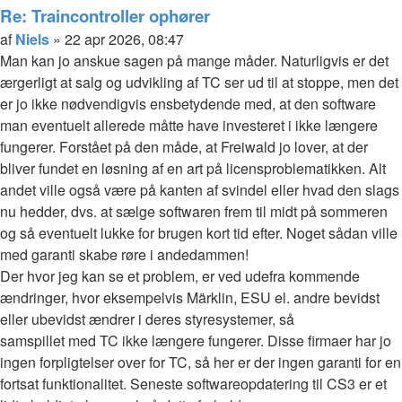
Niels
Re: Traincontroller ophører
Citer
Indlæg
af
Niels
»
22 apr 2026, 08:47
Man kan jo anskue sagen på mange måder. Naturligvis er det
ærgerligt at salg og udvikling af TC ser ud til at stoppe, men det
er jo ikke nødvendigvis ensbetydende med, at den software
man eventuelt allerede måtte have investeret i ikke længere
fungerer. Forstået på den måde, at Freiwald jo lover, at der
bliver fundet en løsning af en art på licensproblematikken. Alt
andet ville også være på kanten af svindel eller hvad den slags
nu hedder, dvs. at sælge softwaren frem til midt på sommeren
og så eventuelt lukke for brugen kort tid efter. Noget sådan ville
med garanti skabe røre i andedammen!
Der hvor jeg kan se et problem, er ved udefra kommende
ændringer, hvor eksempelvis Märklin, ESU el. andre bevidst
eller ubevidst ændrer i deres styresystemer, så
samspillet med TC ikke længere fungerer. Disse firmaer har jo
ingen forpligtelser over for TC, så her er der ingen garanti for en
fortsat funktionalitet. Seneste softwareopdatering til CS3 er et