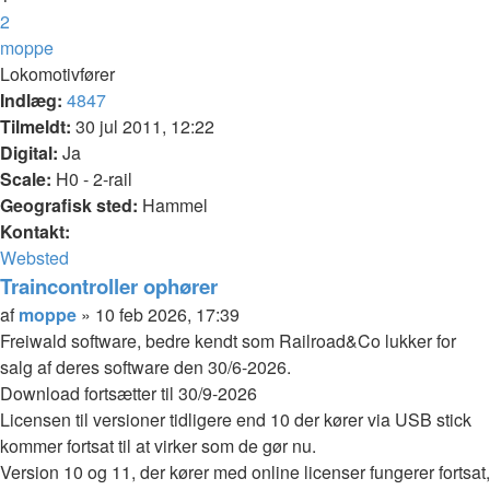
2
Næste
moppe
Lokomotivfører
Indlæg:
4847
Tilmeldt:
30 jul 2011, 12:22
Digital:
Ja
Scale:
H0 - 2-rail
Geografisk sted:
Hammel
Kontakt:
Kontakt
Websted
moppe
Traincontroller ophører
Citer
Indlæg
af
moppe
»
10 feb 2026, 17:39
Freiwald software, bedre kendt som Railroad&Co lukker for
salg af deres software den 30/6-2026.
Download fortsætter til 30/9-2026
Licensen til versioner tidligere end 10 der kører via USB stick
kommer fortsat til at virker som de gør nu.
Version 10 og 11, der kører med online licenser fungerer fortsat,