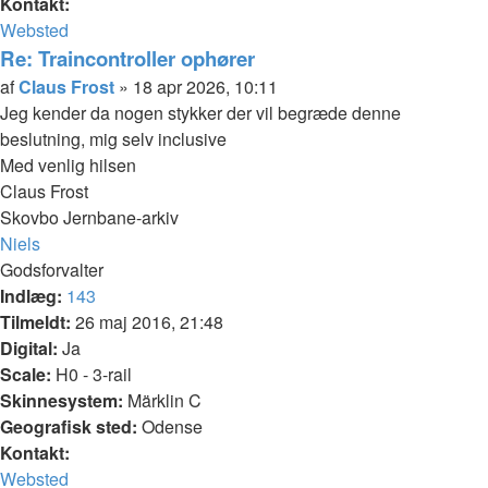
Kontakt:
Kontakt
Websted
Claus
Re: Traincontroller ophører
Frost
Citer
Indlæg
af
Claus Frost
»
18 apr 2026, 10:11
Jeg kender da nogen stykker der vil begræde denne
beslutning, mig selv inclusive
Med venlig hilsen
Claus Frost
Skovbo Jernbane-arkiv
Top
Niels
Godsforvalter
Indlæg:
143
Tilmeldt:
26 maj 2016, 21:48
Digital:
Ja
Scale:
H0 - 3-rail
Skinnesystem:
Märklin C
Geografisk sted:
Odense
Kontakt:
Kontakt
Websted