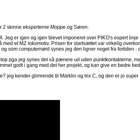
or 2 skinne eksperterne Moppe og Søren.
 Jeg er igen og igen blevet imponeret over PIKO's expert linje kv
d et MZ lokomotiv. Prisen for startsættet var virkelig overkom
 og som computernørd synes jeg den ligner noget fra fortiden - 
 netop pga jeg synes det så pænere ud uden punktkontakterne, men 
ommet godt i gang med det her projekt, og kan give en bedre be
 jeg kender glimrende til Märklin og trix C, og den er jo supe