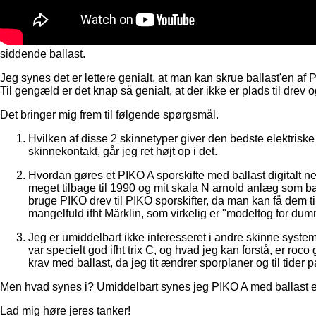
siddende ballast.
Jeg synes det er lettere genialt, at man kan skrue ballast'en af
Til gengæld er det knap så genialt, at der ikke er plads til drev
Det bringer mig frem til følgende spørgsmål.
Hvilken af disse 2 skinnetyper giver den bedste elektriske
skinnekontakt, går jeg ret højt op i det.
Hvordan gøres et PIKO A sporskifte med ballast digitalt ne
meget tilbage til 1990 og mit skala N arnold anlæg som bar
bruge PIKO drev til PIKO sporskifter, da man kan få dem 
mangelfuld ifht Märklin, som virkelig er "modeltog for d
Jeg er umiddelbart ikke interesseret i andre skinne system
var specielt god ifht trix C, og hvad jeg kan forstå, er ro
krav med ballast, da jeg tit ændrer sporplaner og til tider 
Men hvad synes i? Umiddelbart synes jeg PIKO A med ballast er
Lad mig høre jeres tanker!