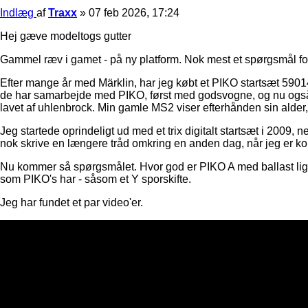
Indlæg
af
Traxx
»
07 feb 2026, 17:24
Hej gæve modeltogs gutter
Gammel ræv i gamet - på ny platform. Nok mest et spørgsmål f
Efter mange år med Märklin, har jeg købt et PIKO startsæt 59014.
de har samarbejde med PIKO, først med godsvogne, og nu også me
lavet af uhlenbrock. Min gamle MS2 viser efterhånden sin alder,
Jeg startede oprindeligt ud med et trix digitalt startsæt i 2009,
nok skrive en længere tråd omkring en anden dag, når jeg er k
Nu kommer så spørgsmålet. Hvor god er PIKO A med ballast lige?
som PIKO's har - såsom et Y sporskifte.
Jeg har fundet et par video'er.