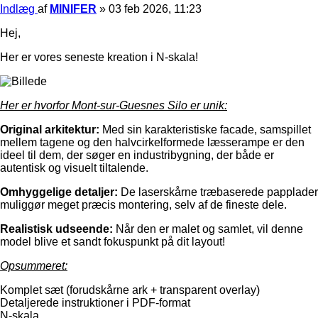
Indlæg
af
MINIFER
»
03 feb 2026, 11:23
Hej,
Her er vores seneste kreation i N-skala!
Her er hvorfor Mont-sur-Guesnes Silo er unik:
Original arkitektur:
Med sin karakteristiske facade, samspillet
mellem tagene og den halvcirkelformede læsserampe er den
ideel til dem, der søger en industribygning, der både er
autentisk og visuelt tiltalende.
Omhyggelige detaljer:
De laserskårne træbaserede papplader
muliggør meget præcis montering, selv af de fineste dele.
Realistisk udseende:
Når den er malet og samlet, vil denne
model blive et sandt fokuspunkt på dit layout!
Opsummeret:
Komplet sæt (forudskårne ark + transparent overlay)
Detaljerede instruktioner i PDF-format
N-skala