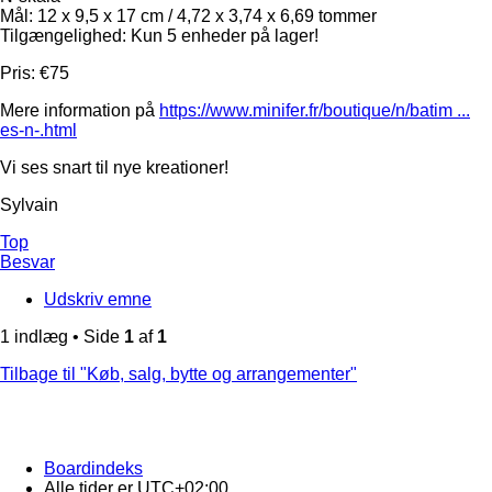
Mål: 12 x 9,5 x 17 cm / 4,72 x 3,74 x 6,69 tommer
Tilgængelighed: Kun 5 enheder på lager!
Pris: €75
Mere information på
https://www.minifer.fr/boutique/n/batim ...
es-n-.html
Vi ses snart til nye kreationer!
Sylvain
Top
Besvar
Udskriv emne
1 indlæg • Side
1
af
1
Tilbage til "Køb, salg, bytte og arrangementer"
Boardindeks
Alle tider er
UTC+02:00