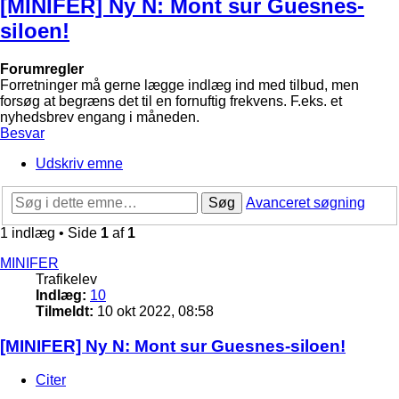
[MINIFER] Ny N: Mont sur Guesnes-
siloen!
Forumregler
Forretninger må gerne lægge indlæg ind med tilbud, men
forsøg at begræns det til en fornuftig frekvens. F.eks. et
nyhedsbrev engang i måneden.
Besvar
Udskriv emne
Søg
Avanceret søgning
1 indlæg • Side
1
af
1
MINIFER
Trafikelev
Indlæg:
10
Tilmeldt:
10 okt 2022, 08:58
[MINIFER] Ny N: Mont sur Guesnes-siloen!
Citer