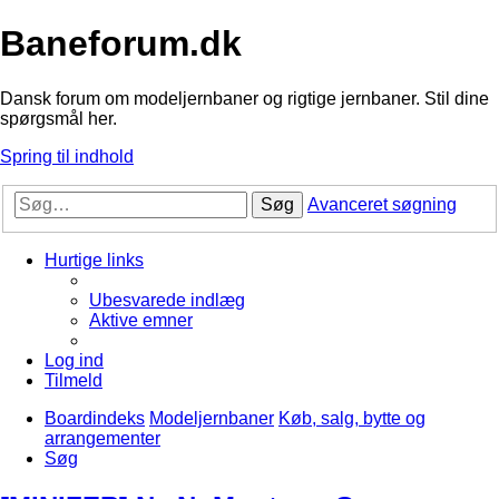
Baneforum.dk
Dansk forum om modeljernbaner og rigtige jernbaner. Stil dine
spørgsmål her.
Spring til indhold
Søg
Avanceret søgning
Hurtige links
Ubesvarede indlæg
Aktive emner
Log ind
Tilmeld
Boardindeks
Modeljernbaner
Køb, salg, bytte og
arrangementer
Søg