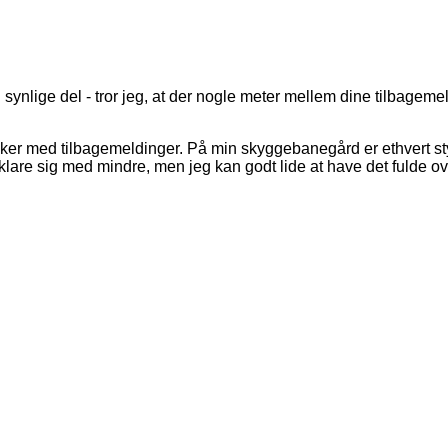
n synlige del - tror jeg, at der nogle meter mellem dine tilbagemeld
tykker med tilbagemeldinger. På min skyggebanegård er ethvert st
klare sig med mindre, men jeg kan godt lide at have det fulde o