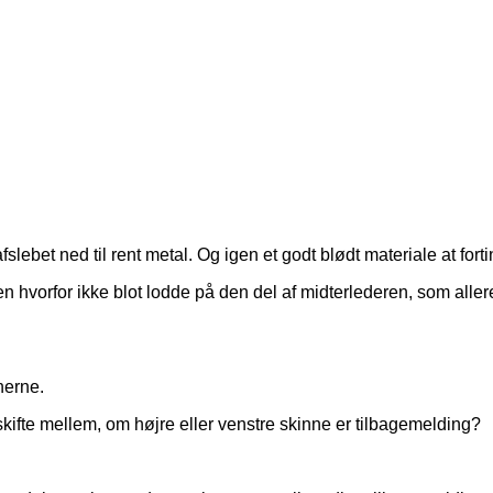
slebet ned til rent metal. Og igen et godt blødt materiale at fort
 men hvorfor ikke blot lodde på den del af midterlederen, som all
nerne.
n skifte mellem, om højre eller venstre skinne er tilbagemelding?