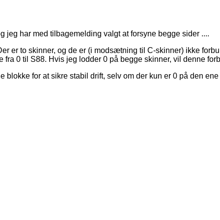
og jeg har med tilbagemelding valgt at forsyne begge sider ....
r. Der er to skinner, og de er (i modsætning til C-skinner) ikke 
 fra 0 til S88. Hvis jeg lodder 0 på begge skinner, vil denne forb
blokke for at sikre stabil drift, selv om der kun er 0 på den en