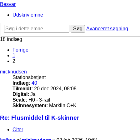
Besvar
Udskriv emne
Søg
Avanceret søgning
18 indlæg
Forrige
1
2
micknudsen
Stationsbetjent
Indlæg:
40
Tilmeldt:
20 dec 2024, 08:08
Digital:
Ja
Scale:
H0 - 3-rail
Skinnesystem:
Märklin C+K
Re: Flusmiddel til K-skinner
Citer