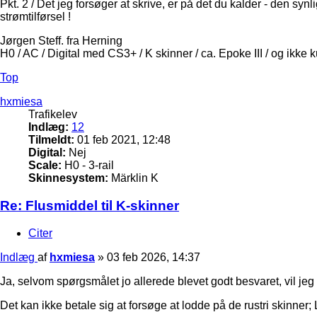
Pkt. 2 / Det jeg forsøger at skrive, er på det du kalder - den synl
strømtilførsel !
Jørgen Steff. fra Herning
H0 / AC / Digital med CS3+ / K skinner / ca. Epoke III / og ikke 
Top
hxmiesa
Trafikelev
Indlæg:
12
Tilmeldt:
01 feb 2021, 12:48
Digital:
Nej
Scale:
H0 - 3-rail
Skinnesystem:
Märklin K
Re: Flusmiddel til K-skinner
Citer
Indlæg
af
hxmiesa
»
03 feb 2026, 14:37
Ja, selvom spørgsmålet jo allerede blevet godt besvaret, vil jeg
Det kan ikke betale sig at forsøge at lodde på de rustri skinner;