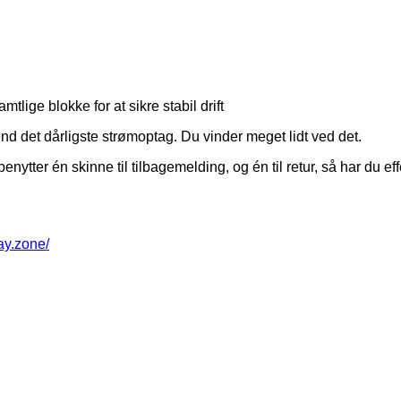
lige blokke for at sikre stabil drift
 end det dårligste strømoptag. Du vinder meget lidt ved det.
enytter én skinne til tilbagemelding, og én til retur, så har du e
way.zone/