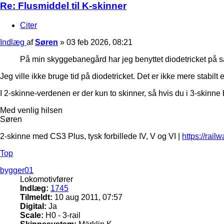
Re: Flusmiddel til K-skinner
Citer
Indlæg
af
Søren
»
03 feb 2026, 08:21
På min skyggebanegård har jeg benyttet diodetricket på samt
Jeg ville ikke bruge tid på diodetricket. Det er ikke mere stabilt
I 2-skinne-verdenen er der kun to skinner, så hvis du i 3-skinne b
Med venlig hilsen
Søren
2-skinne med CS3 Plus, tysk forbillede IV, V og VI |
https://rail
Top
bygger01
Lokomotivfører
Indlæg:
1745
Tilmeldt:
10 aug 2011, 07:57
Digital:
Ja
Scale:
H0 - 3-rail