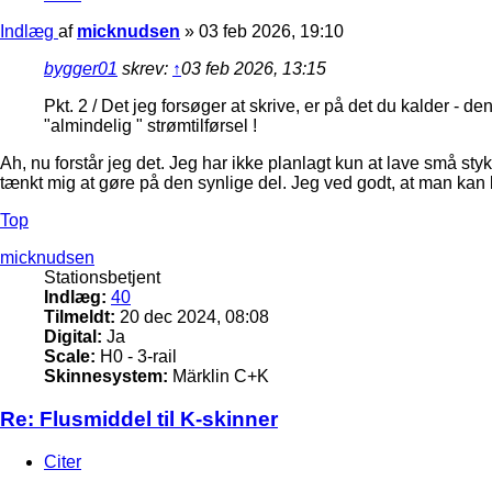
Indlæg
af
micknudsen
»
03 feb 2026, 19:10
bygger01
skrev:
↑
03 feb 2026, 13:15
Pkt. 2 / Det jeg forsøger at skrive, er på det du kalder - de
"almindelig " strømtilførsel !
Ah, nu forstår jeg det. Jeg har ikke planlagt kun at lave små s
tænkt mig at gøre på den synlige del. Jeg ved godt, at man kan 
Top
micknudsen
Stationsbetjent
Indlæg:
40
Tilmeldt:
20 dec 2024, 08:08
Digital:
Ja
Scale:
H0 - 3-rail
Skinnesystem:
Märklin C+K
Re: Flusmiddel til K-skinner
Citer