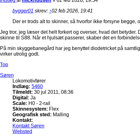
Indlæg
af
micknudsen
»
02 feb 2026, 19:54
bygger01
skrev:
↑
02 feb 2026, 19:41
Der er trods alt to skinner, så hvorfor ikke forsyne begge, 
Jeg tror, jeg læser det helt forkert og overser, hvad det betyde
skinne til S88. Når et hjulsæt passerer, skaber det en forbindelse
På min skyggebanegård har jeg benyttet diodetricket på samtlige 
virker utrolig godt.
Top
Søren
Lokomotivfører
Indlæg:
5460
Tilmeldt:
30 jul 2011, 08:36
Digital:
Ja
Scale:
H0 - 2-rail
Skinnesystem:
Flex
Geografisk sted:
Malling
Kontakt:
Kontakt Søren
Websted