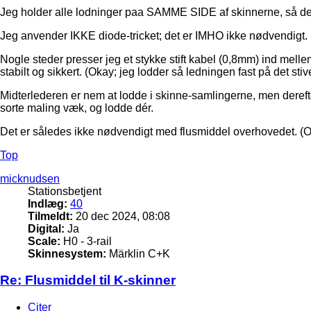
Jeg holder alle lodninger paa SAMME SIDE af skinnerne, så de
Jeg anvender IKKE diode-tricket; det er IMHO ikke nødvendigt.
Nogle steder presser jeg et stykke stift kabel (0,8mm) ind mell
stabilt og sikkert. (Okay; jeg lodder så ledningen fast på det stive
Midterlederen er nem at lodde i skinne-samlingerne, men derefter
sorte maling væk, og lodde dér.
Det er således ikke nødvendigt med flusmiddel overhovedet. (Ome
Top
micknudsen
Stationsbetjent
Indlæg:
40
Tilmeldt:
20 dec 2024, 08:08
Digital:
Ja
Scale:
H0 - 3-rail
Skinnesystem:
Märklin C+K
Re: Flusmiddel til K-skinner
Citer