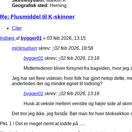
Skinnesystem:
Märklin K
Geografisk sted:
Herning
Re: Flusmiddel til K-skinner
Citer
Indlæg
af
bygger01
»
03 feb 2026, 13:15
micknudsen
skrev:
↑
02 feb 2026, 18:58
bygger01
skrev:
↑
02 feb 2026, 13:18
Midterlederen bliver forsynet fra bagsiden, hvor jeg af
Jeg har set flere videoer, hvor folk har gjort netop dette,
anderledes der og mindre egnet til lodning?
bygger01
skrev:
↑
02 feb 2026, 13:18
Husk at veksle mellem venstre og højre side af skin
Det tror jeg ikke, jeg forstår. Bør man for hver bloksektio
Pkt. 1 / Det er meget nemt at lodde på ….