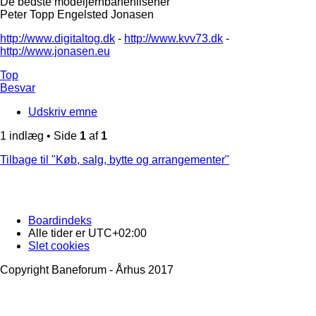
De bedste modeljernbanehilsener
Peter Topp Engelsted Jonasen
http://www.digitaltog.dk
-
http://www.kvv73.dk
-
http://www.jonasen.eu
Top
Besvar
Udskriv emne
1 indlæg • Side
1
af
1
Tilbage til "Køb, salg, bytte og arrangementer"
Boardindeks
Alle tider er
UTC+02:00
Slet cookies
Copyright Baneforum - Århus 2017