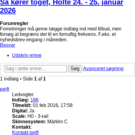
Så kører toget, Holte 24. - 25. januar
2026
Forumregler
Forretninger må gerne lægge indlæg ind med tilbud, men
forsøg at begræns det til en fornuftig frekvens. F.eks. et
nyhedsbrev engang i måneden.
Besvar
Udskriv emne
Søg
Avanceret søgning
1 indlæg • Side
1
af
1
pejft
Ledvogter
Indlæg:
186
Tilmeldt:
01 feb 2016, 17:58
Digital:
Ja
Scale:
H0 - 3-rail
Skinnesystem:
Märklin C
Kontakt:
Kontakt pejft