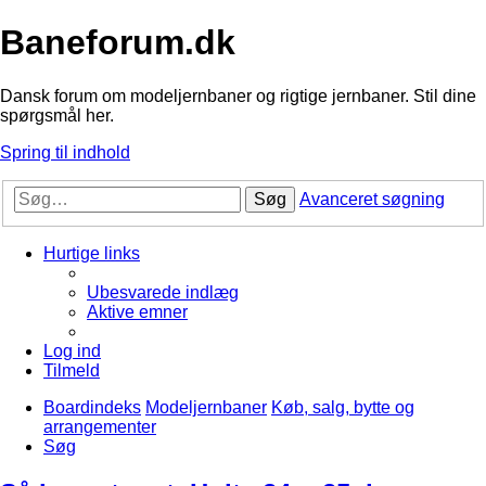
Baneforum.dk
Dansk forum om modeljernbaner og rigtige jernbaner. Stil dine
spørgsmål her.
Spring til indhold
Søg
Avanceret søgning
Hurtige links
Ubesvarede indlæg
Aktive emner
Log ind
Tilmeld
Boardindeks
Modeljernbaner
Køb, salg, bytte og
arrangementer
Søg