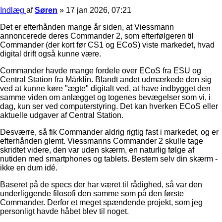
Indlæg
af
Søren
»
17 jan 2026, 07:21
Det er efterhånden mange år siden, at Viessmann
annoncerede deres Commander 2, som efterfølgeren til
Commander (der kort før CS1 og ECoS) viste markedet, hvad
digital drift også kunne være.
Commander havde mange fordele over ECoS fra ESU og
Central Station fra Märklin. Blandt andet udmærkede den sig
ved at kunne køre "ægte" digitalt ved, at have indbygget den
samme viden om anlægget og togenes bevægelser som vi, i
dag, kun ser ved computerstyring. Det kan hverken ECoS eller
aktuelle udgaver af Central Station.
Desværre, så fik Commander aldrig rigtig fast i markedet, og er
efterhånden glemt. Viessmanns Commander 2 skulle tage
skridtet videre, den var uden skærm, en naturlig følge af
nutiden med smartphones og tablets. Bestem selv din skærm -
ikke en dum idé.
Baseret på de specs der har været til rådighed, så var den
underliggende filosofi den samme som på den første
Commander. Derfor et meget spændende projekt, som jeg
personligt havde håbet blev til noget.