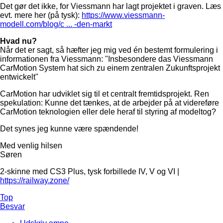
Det gør det ikke, for Viessmann har lagt projektet i graven. Læs
evt. mere her (på tysk):
https://www.viessmann-
modell.com/blog/c ... -den-markt
Hvad nu?
Når det er sagt, så hæfter jeg mig ved én bestemt formulering i
informationen fra Viessmann: "Insbesondere das Viessmann
CarMotion System hat sich zu einem zentralen Zukunftsprojekt
entwickelt"
CarMotion har udviklet sig til et centralt fremtidsprojekt. Ren
spekulation: Kunne det tænkes, at de arbejder på at videreføre
CarMotion teknologien eller dele heraf til styring af modeltog?
Det synes jeg kunne være spændende!
Med venlig hilsen
Søren
2-skinne med CS3 Plus, tysk forbillede IV, V og VI |
https://railway.zone/
Top
Besvar