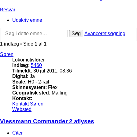
Besvar
Udskriv emne
Søg
Avanceret søgning
1 indlæg • Side
1
af
1
Søren
Lokomotivfører
Indlæg:
5460
Tilmeldt:
30 jul 2011, 08:36
Digital:
Ja
Scale:
H0 - 2-rail
Skinnesystem:
Flex
Geografisk sted:
Malling
Kontakt:
Kontakt Søren
Websted
Viessmann Commander 2 aflyses
Citer