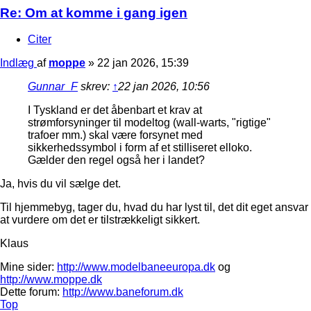
Re: Om at komme i gang igen
Citer
Indlæg
af
moppe
»
22 jan 2026, 15:39
Gunnar_F
skrev:
↑
22 jan 2026, 10:56
I Tyskland er det åbenbart et krav at
strømforsyninger til modeltog (wall-warts, "rigtige"
trafoer mm.) skal være forsynet med
sikkerhedssymbol i form af et stilliseret elloko.
Gælder den regel også her i landet?
Ja, hvis du vil sælge det.
Til hjemmebyg, tager du, hvad du har lyst til, det dit eget ansvar
at vurdere om det er tilstrækkeligt sikkert.
Klaus
Mine sider:
http://www.modelbaneeuropa.dk
og
http://www.moppe.dk
Dette forum:
http://www.baneforum.dk
Top