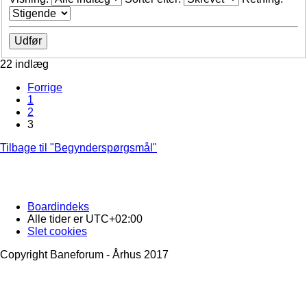
22 indlæg
Forrige
1
2
3
Tilbage til "Begynderspørgsmål"
Boardindeks
Alle tider er
UTC+02:00
Slet cookies
Copyright Baneforum - Århus 2017