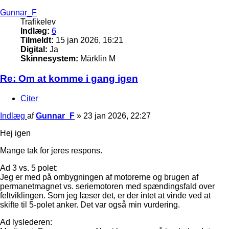
Gunnar_F
Trafikelev
Indlæg:
6
Tilmeldt:
15 jan 2026, 16:21
Digital:
Ja
Skinnesystem:
Märklin M
Re: Om at komme i gang igen
Citer
Indlæg
af
Gunnar_F
»
23 jan 2026, 22:27
Hej igen
Mange tak for jeres respons.
Ad 3 vs. 5 polet:
Jeg er med på ombygningen af motorerne og brugen af
permanetmagnet vs. seriemotoren med spændingsfald over
feltviklingen. Som jeg læser det, er der intet at vinde ved at
skifte til 5-polet anker. Det var også min vurdering.
Ad lyslederen: