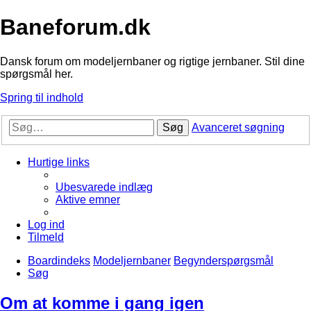
Baneforum.dk
Dansk forum om modeljernbaner og rigtige jernbaner. Stil dine
spørgsmål her.
Spring til indhold
Søg
Avanceret søgning
Hurtige links
Ubesvarede indlæg
Aktive emner
Log ind
Tilmeld
Boardindeks
Modeljernbaner
Begynderspørgsmål
Søg
Om at komme i gang igen