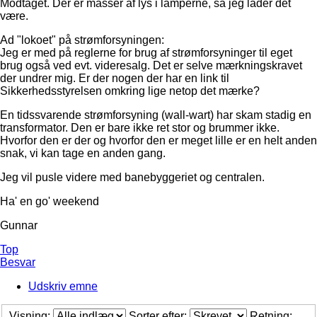
Modtaget. Der er masser af lys i lamperne, så jeg lader det
være.
Ad "lokoet" på strømforsyningen:
Jeg er med på reglerne for brug af strømforsyninger til eget
brug også ved evt. videresalg. Det er selve mærkningskravet
der undrer mig. Er der nogen der har en link til
Sikkerhedsstyrelsen omkring lige netop det mærke?
En tidssvarende strømforsyning (wall-wart) har skam stadig en
transformator. Den er bare ikke ret stor og brummer ikke.
Hvorfor den er der og hvorfor den er meget lille er en helt anden
snak, vi kan tage en anden gang.
Jeg vil pusle videre med banebyggeriet og centralen.
Ha' en go' weekend
Gunnar
Top
Besvar
Udskriv emne
Visning:
Sorter efter:
Retning: