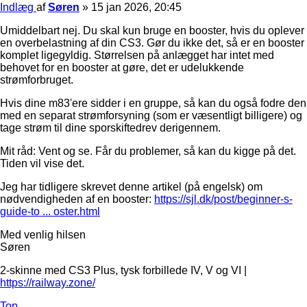
Indlæg
af
Søren
»
15 jan 2026, 20:45
Umiddelbart nej. Du skal kun bruge en booster, hvis du oplever
en overbelastning af din CS3. Gør du ikke det, så er en booster
komplet ligegyldig. Størrelsen på anlægget har intet med
behovet for en booster at gøre, det er udelukkende
strømforbruget.
Hvis dine m83'ere sidder i en gruppe, så kan du også fodre den
med en separat strømforsyning (som er væsentligt billigere) og
tage strøm til dine sporskiftedrev derigennem.
Mit råd: Vent og se. Får du problemer, så kan du kigge på det.
Tiden vil vise det.
Jeg har tidligere skrevet denne artikel (på engelsk) om
nødvendigheden af en booster:
https://sjl.dk/post/beginner-s-
guide-to ... oster.html
Med venlig hilsen
Søren
2-skinne med CS3 Plus, tysk forbillede IV, V og VI |
https://railway.zone/
Top