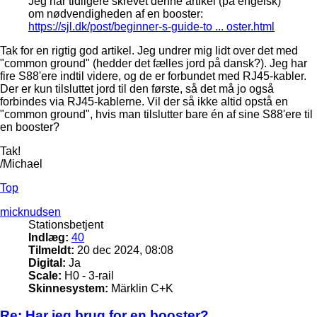
Jeg har tidligere skrevet denne artikel (på engelsk)
om nødvendigheden af en booster:
https://sjl.dk/post/beginner-s-guide-to ... oster.html
Tak for en rigtig god artikel. Jeg undrer mig lidt over det med
"common ground" (hedder det fælles jord på dansk?). Jeg har
fire S88'ere indtil videre, og de er forbundet med RJ45-kabler.
Der er kun tilsluttet jord til den første, så det må jo også
forbindes via RJ45-kablerne. Vil der så ikke altid opstå en
"common ground", hvis man tilslutter bare én af sine S88'ere til
en booster?
Tak!
/Michael
Top
micknudsen
Stationsbetjent
Indlæg:
40
Tilmeldt:
20 dec 2024, 08:08
Digital:
Ja
Scale:
H0 - 3-rail
Skinnesystem:
Märklin C+K
Re: Har jeg brug for en booster?