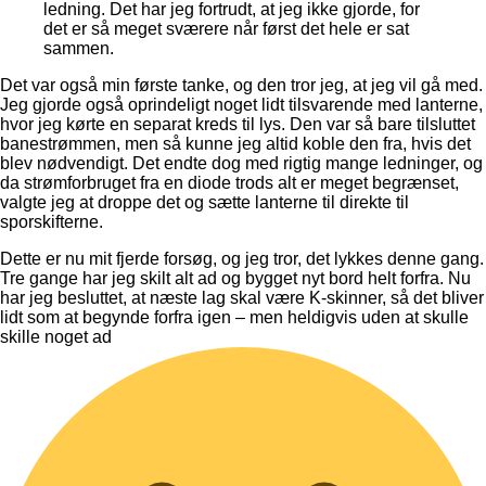
ledning. Det har jeg fortrudt, at jeg ikke gjorde, for
det er så meget sværere når først det hele er sat
sammen.
Det var også min første tanke, og den tror jeg, at jeg vil gå med.
Jeg gjorde også oprindeligt noget lidt tilsvarende med lanterne,
hvor jeg kørte en separat kreds til lys. Den var så bare tilsluttet
banestrømmen, men så kunne jeg altid koble den fra, hvis det
blev nødvendigt. Det endte dog med rigtig mange ledninger, og
da strømforbruget fra en diode trods alt er meget begrænset,
valgte jeg at droppe det og sætte lanterne til direkte til
sporskifterne.
Dette er nu mit fjerde forsøg, og jeg tror, det lykkes denne gang.
Tre gange har jeg skilt alt ad og bygget nyt bord helt forfra. Nu
har jeg besluttet, at næste lag skal være K-skinner, så det bliver
lidt som at begynde forfra igen – men heldigvis uden at skulle
skille noget ad