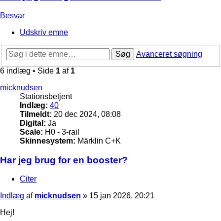
Besvar
Udskriv emne
Søg
Avanceret søgning
6 indlæg • Side
1
af
1
micknudsen
Stationsbetjent
Indlæg:
40
Tilmeldt:
20 dec 2024, 08:08
Digital:
Ja
Scale:
H0 - 3-rail
Skinnesystem:
Märklin C+K
Har jeg brug for en booster?
Citer
Indlæg
af
micknudsen
»
15 jan 2026, 20:21
Hej!