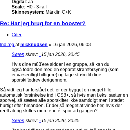
Digital:
Ja
Scale:
H0 - 3-rail
Skinnesystem:
Märklin C+K
Re: Har jeg brug for en booster?
Citer
Indlæg
af
micknudsen
»
16 jan 2026, 06:03
Søren
skrev:
↑
15 jan 2026, 20:45
Hvis dine m83'ere sidder i en gruppe, så kan du
også fodre den med en separat strømforsyning (som
er væsentligt billigere) og tage strøm til dine
sporskiftedrev derigennem.
Så vidt jeg har forstået det, er der bygget en meget lille
automatisk forsinkelse ind i CS3+, så hvis man f.eks. sætter en
sporvej, så sættes alle sporskifter ikke samtidigt men i stedet
hurtigt efter hinanden. Er der så meget at vinde her, hvis der
reelt aldrig skiftes mere end ét spor ad gangen?
Søren
skrev:
↑
15 jan 2026, 20:45