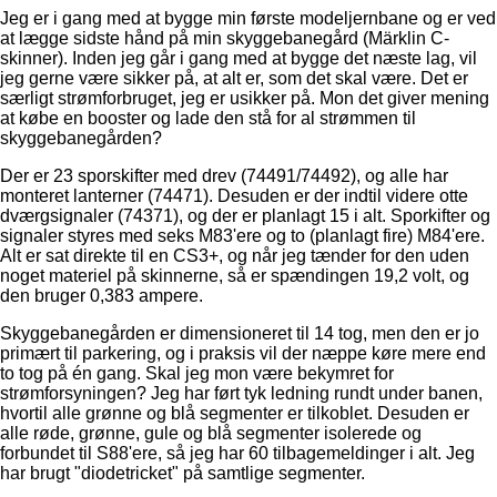
Jeg er i gang med at bygge min første modeljernbane og er ved
at lægge sidste hånd på min skyggebanegård (Märklin C-
skinner). Inden jeg går i gang med at bygge det næste lag, vil
jeg gerne være sikker på, at alt er, som det skal være. Det er
særligt strømforbruget, jeg er usikker på. Mon det giver mening
at købe en booster og lade den stå for al strømmen til
skyggebanegården?
Der er 23 sporskifter med drev (74491/74492), og alle har
monteret lanterner (74471). Desuden er der indtil videre otte
dværgsignaler (74371), og der er planlagt 15 i alt. Sporkifter og
signaler styres med seks M83'ere og to (planlagt fire) M84'ere.
Alt er sat direkte til en CS3+, og når jeg tænder for den uden
noget materiel på skinnerne, så er spændingen 19,2 volt, og
den bruger 0,383 ampere.
Skyggebanegården er dimensioneret til 14 tog, men den er jo
primært til parkering, og i praksis vil der næppe køre mere end
to tog på én gang. Skal jeg mon være bekymret for
strømforsyningen? Jeg har ført tyk ledning rundt under banen,
hvortil alle grønne og blå segmenter er tilkoblet. Desuden er
alle røde, grønne, gule og blå segmenter isolerede og
forbundet til S88'ere, så jeg har 60 tilbagemeldinger i alt. Jeg
har brugt "diodetricket" på samtlige segmenter.