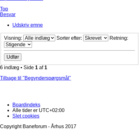
Top
Besvar
Udskriv emne
Visning:
Sorter efter:
Retning:
6 indlæg • Side
1
af
1
Tilbage til "Begynderspørgsmål"
Boardindeks
Alle tider er
UTC+02:00
Slet cookies
Copyright Baneforum - Århus 2017