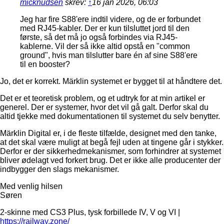
micknudsen
skrev:
↑
16 jan 2026, 06:03
Jeg har fire S88'ere indtil videre, og de er forbundet
med RJ45-kabler. Der er kun tilsluttet jord til den
første, så det må jo også forbindes via RJ45-
kablerne. Vil der så ikke altid opstå en "common
ground", hvis man tilslutter bare én af sine S88'ere
til en booster?
Jo, det er korrekt. Märklin systemet er bygget til at håndtere det.
Det er et teoretisk problem, og et udtryk for at min artikel er
generel. Der er systemer, hvor det vil gå galt. Derfor skal du
altid tjekke med dokumentationen til systemet du selv benytter.
Märklin Digital er, i de fleste tilfælde, designet med den tanke,
at det skal være muligt at begå fejl uden at tingene går i stykker.
Derfor er der sikkerhedmekanismer, som forhindrer at systemet
bliver ødelagt ved forkert brug. Det er ikke alle producenter der
indbygger den slags mekanismer.
Med venlig hilsen
Søren
2-skinne med CS3 Plus, tysk forbillede IV, V og VI |
https://railway.zone/