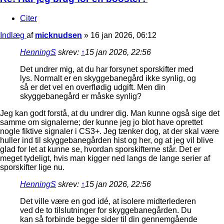
Citer
Indlæg
af
micknudsen
»
16 jan 2026, 06:12
HenningS
skrev:
↑
15 jan 2026, 22:56
Det undrer mig, at du har forsynet sporskifter med
lys. Normalt er en skyggebanegård ikke synlig, og
så er det vel en overflødig udgift. Men din
skyggebanegård er måske synlig?
Jeg kan godt forstå, at du undrer dig. Man kunne også sige det
samme om signalerne; der kunne jeg jo blot have oprettet
nogle fiktive signaler i CS3+. Jeg tænker dog, at der skal være
huller ind til skyggebanegården hist og her, og at jeg vil blive
glad for let at kunne se, hvordan sporskifterne står. Det er
meget tydeligt, hvis man kigger ned langs de lange serier af
sporskifter lige nu.
HenningS
skrev:
↑
15 jan 2026, 22:56
Det ville være en god idé, at isolere midterlederen
ved de to tilslutninger for skyggebanegården. Du
kan så forbinde begge sider til din gennemgående