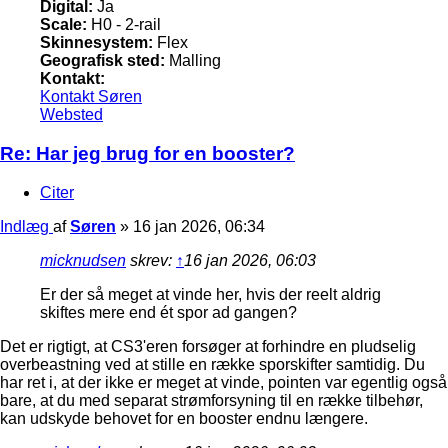
Digital:
Ja
Scale:
H0 - 2-rail
Skinnesystem:
Flex
Geografisk sted:
Malling
Kontakt:
Kontakt Søren
Websted
Re: Har jeg brug for en booster?
Citer
Indlæg
af
Søren
»
16 jan 2026, 06:34
micknudsen
skrev:
↑
16 jan 2026, 06:03
Er der så meget at vinde her, hvis der reelt aldrig
skiftes mere end ét spor ad gangen?
Det er rigtigt, at CS3'eren forsøger at forhindre en pludselig
overbeastning ved at stille en række sporskifter samtidig. Du
har ret i, at der ikke er meget at vinde, pointen var egentlig også
bare, at du med separat strømforsyning til en række tilbehør,
kan udskyde behovet for en booster endnu længere.