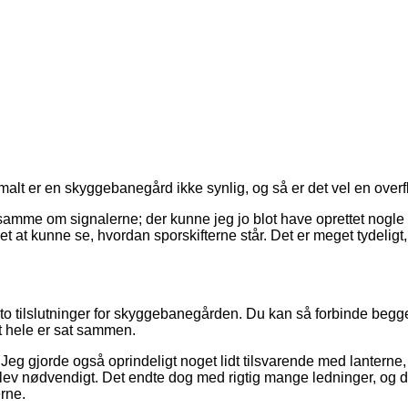
ormalt er en skyggebanegård ikke synlig, og så er det vel en ove
samme om signalerne; der kunne jeg jo blot have oprettet nogle f
 let at kunne se, hvordan sporskifterne står. Det er meget tydeligt
 to tilslutninger for skyggebanegården. Du kan så forbinde begge
et hele er sat sammen.
 Jeg gjorde også oprindeligt noget lidt tilsvarende med lanterne, h
lev nødvendigt. Det endte dog med rigtig mange ledninger, og da
erne.