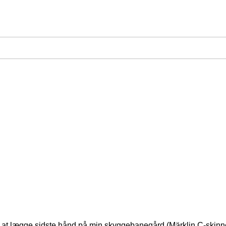
at lægge sidste hånd på min skyggebanegård (Märklin C-skinner)