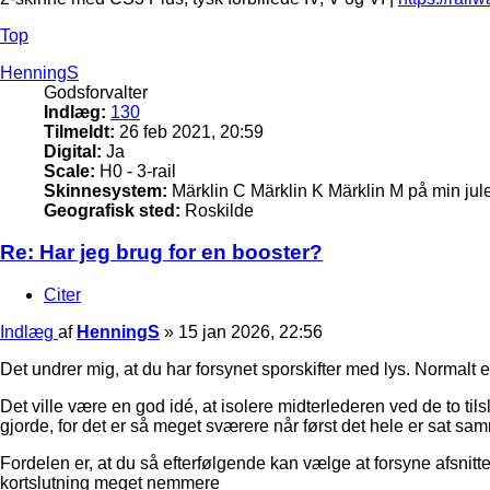
Top
HenningS
Godsforvalter
Indlæg:
130
Tilmeldt:
26 feb 2021, 20:59
Digital:
Ja
Scale:
H0 - 3-rail
Skinnesystem:
Märklin C Märklin K Märklin M på min ju
Geografisk sted:
Roskilde
Re: Har jeg brug for en booster?
Citer
Indlæg
af
HenningS
»
15 jan 2026, 22:56
Det undrer mig, at du har forsynet sporskifter med lys. Normalt
Det ville være en god idé, at isolere midterlederen ved de to ti
gjorde, for det er så meget sværere når først det hele er sat sa
Fordelen er, at du så efterfølgende kan vælge at forsyne afsnitte
kortslutning meget nemmere