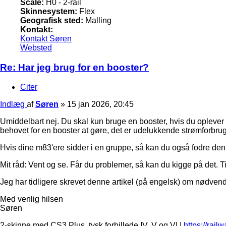
Scale:
H0 - 2-rail
Skinnesystem:
Flex
Geografisk sted:
Malling
Kontakt:
Kontakt Søren
Websted
Re: Har jeg brug for en booster?
Citer
Indlæg
af
Søren
»
15 jan 2026, 20:45
Umiddelbart nej. Du skal kun bruge en booster, hvis du oplever 
behovet for en booster at gøre, det er udelukkende strømforbrug
Hvis dine m83'ere sidder i en gruppe, så kan du også fodre den 
Mit råd: Vent og se. Får du problemer, så kan du kigge på det. Ti
Jeg har tidligere skrevet denne artikel (på engelsk) om nødven
Med venlig hilsen
Søren
2-skinne med CS3 Plus, tysk forbillede IV, V og VI |
https://rail