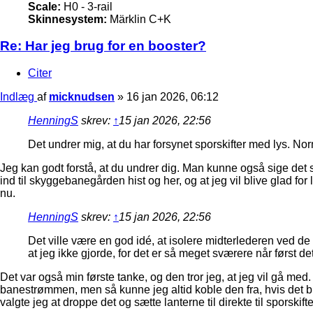
Scale:
H0 - 3-rail
Skinnesystem:
Märklin C+K
Re: Har jeg brug for en booster?
Citer
Indlæg
af
micknudsen
»
16 jan 2026, 06:12
HenningS
skrev:
↑
15 jan 2026, 22:56
Det undrer mig, at du har forsynet sporskifter med lys. N
Jeg kan godt forstå, at du undrer dig. Man kunne også sige det 
ind til skyggebanegården hist og her, og at jeg vil blive glad for
nu.
HenningS
skrev:
↑
15 jan 2026, 22:56
Det ville være en god idé, at isolere midterlederen ved de
at jeg ikke gjorde, for det er så meget sværere når først d
Det var også min første tanke, og den tror jeg, at jeg vil gå med.
banestrømmen, men så kunne jeg altid koble den fra, hvis det b
valgte jeg at droppe det og sætte lanterne til direkte til sporskift