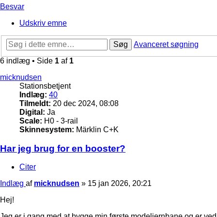
Besvar
Udskriv emne
Søg
Avanceret søgning
6 indlæg • Side
1
af
1
micknudsen
Stationsbetjent
Indlæg:
40
Tilmeldt:
20 dec 2024, 08:08
Digital:
Ja
Scale:
H0 - 3-rail
Skinnesystem:
Märklin C+K
Har jeg brug for en booster?
Citer
Indlæg
af
micknudsen
»
15 jan 2026, 20:21
Hej!
Jeg er i gang med at bygge min første modeljernbane og er ved 