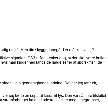
rflødig udgift. Men din skyggebanegård er måske synlig?
iktive signaler i CS3+. Jeg tænker dog, at der skal være huller
, hvis man kigger ned langs de lange serier af sporskifter lige
 sider til din gennemgående ledning. Det har jeg fortrudt,
vor jeg kørte en separat kreds til lys. Den var så bare tilsluttet
 strømforbruget fra en diode trods alt er meget begrænset,