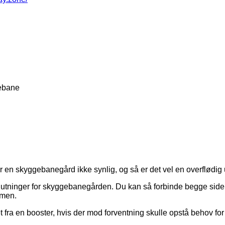
lebane
 er en skyggebanegård ikke synlig, og så er det vel en overflød
lslutninger for skyggebanegården. Du kan så forbinde begge sider
mmen.
t fra en booster, hvis der mod forventning skulle opstå behov for