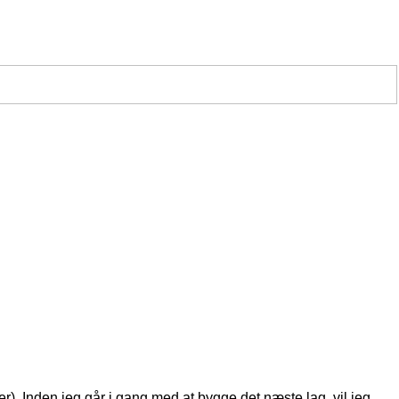
. Inden jeg går i gang med at bygge det næste lag, vil jeg