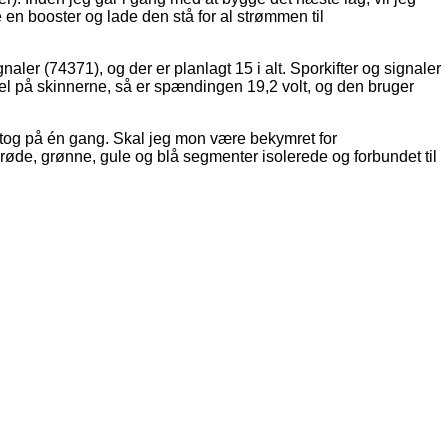
e en booster og lade den stå for al strømmen til
ler (74371), og der er planlagt 15 i alt. Sporkifter og signaler
riel på skinnerne, så er spændingen 19,2 volt, og den bruger
o tog på én gang. Skal jeg mon være bekymret for
 røde, grønne, gule og blå segmenter isolerede og forbundet til