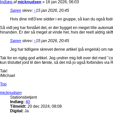
Indlæg
af
micknudsen
»
16 jan 2026, 06:03
Søren
skrev:
↑
15 jan 2026, 20:45
Hvis dine m83'ere sidder i en gruppe, så kan du også fodr
Så vidt jeg har forstået det, er der bygget en meget lille automat
hinanden. Er der så meget at vinde her, hvis der reelt aldrig sk
Søren
skrev:
↑
15 jan 2026, 20:45
Jeg har tidligere skrevet denne artikel (på engelsk) om 
Tak for en rigtig god artikel. Jeg undrer mig lidt over det med 
kun tilsluttet jord til den første, så det må jo også forbindes vi
Tak!
/Michael
Top
micknudsen
Stationsbetjent
Indlæg:
40
Tilmeldt:
20 dec 2024, 08:08
Digital:
Ja