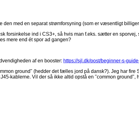
e den med en separat strømforsyning (som er væsentligt billiger
isk forsinkelse ind i CS3+, så hvis man f.eks. sætter en sporvej, s
iftes mere end ét spor ad gangen?
nødvendigheden af en booster:
https://sjl.dk/post/beginner-s-guide-
"common ground" (hedder det fælles jord på dansk?). Jeg har fire 
a RJ45-kablerne. Vil der så ikke altid opstå en "common ground", h