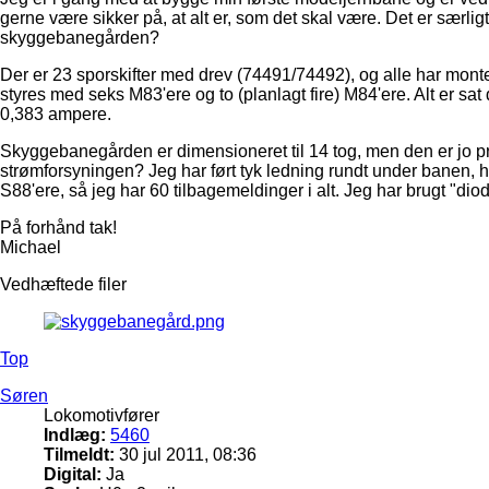
gerne være sikker på, at alt er, som det skal være. Det er særli
skyggebanegården?
Der er 23 sporskifter med drev (74491/74492), og alle har montere
styres med seks M83'ere og to (planlagt fire) M84'ere. Alt er sa
0,383 ampere.
Skyggebanegården er dimensioneret til 14 tog, men den er jo pr
strømforsyningen? Jeg har ført tyk ledning rundt under banen, hv
S88'ere, så jeg har 60 tilbagemeldinger i alt. Jeg har brugt "dio
På forhånd tak!
Michael
Vedhæftede filer
Top
Søren
Lokomotivfører
Indlæg:
5460
Tilmeldt:
30 jul 2011, 08:36
Digital:
Ja