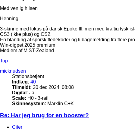
Med venlig hilsen
Henning
3-skinne med fokus på dansk Epoke III, men med kraftig tysk is
CS3 (ikke plus) og CS2.
En blanding af sporskiftedekoder og tilbagemelding fra flere pr
Win-digpet 2025 premium
Medlem af MIST-Zealand
Top
micknudsen
Stationsbetjent
Indlæg:
40
Tilmeldt:
20 dec 2024, 08:08
Digital:
Ja
Scale:
H0 - 3-rail
Skinnesystem:
Märklin C+K
Re: Har jeg brug for en booster?
Citer