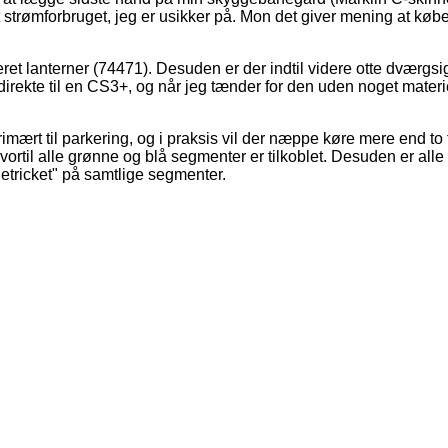
gt strømforbruget, jeg er usikker på. Mon det giver mening at køb
t lanterner (74471). Desuden er der indtil videre otte dværgsigna
t direkte til en CS3+, og når jeg tænder for den uden noget mate
imært til parkering, og i praksis vil der næppe køre mere end t
ortil alle grønne og blå segmenter er tilkoblet. Desuden er alle
detricket" på samtlige segmenter.