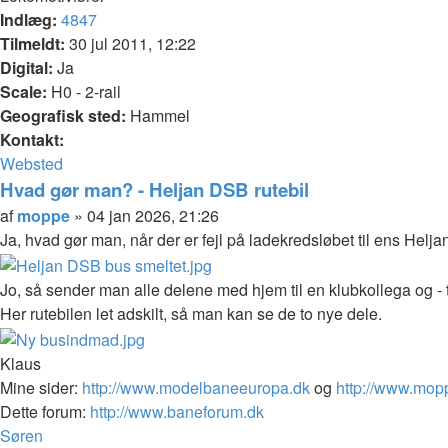
Indlæg:
4847
Tilmeldt:
30 jul 2011, 12:22
Digital:
Ja
Scale:
H0 - 2-rail
Geografisk sted:
Hammel
Kontakt:
Kontakt
Websted
moppe
Hvad gør man? - Heljan DSB rutebil
Citer
Indlæg
af
moppe
»
04 jan 2026, 21:26
Ja, hvad gør man, når der er fejl på ladekredsløbet til ens Helja
Jo, så sender man alle delene med hjem til en klubkollega og - tr
Her rutebilen let adskilt, så man kan se de to nye dele.
Klaus
Mine sider:
http://www.modelbaneeuropa.dk
og
http://www.mop
Dette forum:
http://www.baneforum.dk
Top
Søren