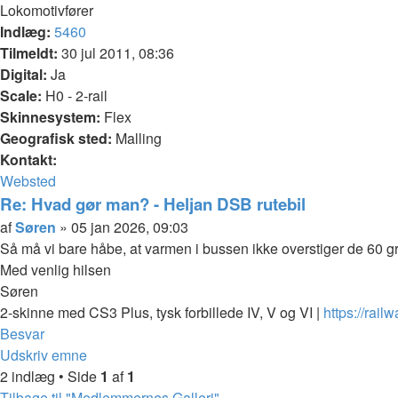
Lokomotivfører
Indlæg:
5460
Tilmeldt:
30 jul 2011, 08:36
Digital:
Ja
Scale:
H0 - 2-rail
Skinnesystem:
Flex
Geografisk sted:
Malling
Kontakt:
Kontakt
Websted
Søren
Re: Hvad gør man? - Heljan DSB rutebil
Citer
Indlæg
af
Søren
»
05 jan 2026, 09:03
Så må vi bare håbe, at varmen i bussen ikke overstiger de 60 grade
Med venlig hilsen
Søren
2-skinne med CS3 Plus, tysk forbillede IV, V og VI |
https://rail
Top
Besvar
Udskriv emne
2 indlæg • Side
1
af
1
Tilbage til "Medlemmernes Galleri"