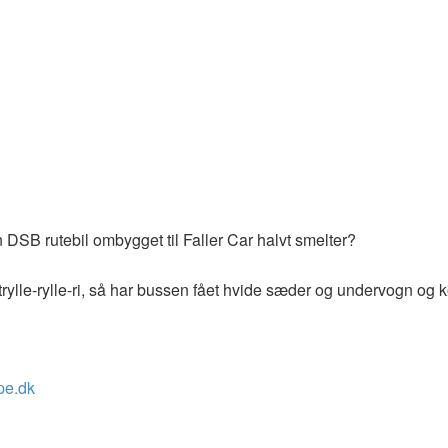
n DSB rutebil ombygget til Faller Car halvt smelter?
ylle-rylle-ri, så har bussen fået hvide sæder og undervogn og kør
pe.dk