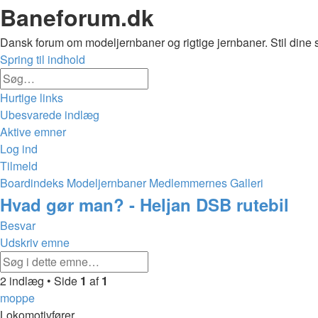
Baneforum.dk
Dansk forum om modeljernbaner og rigtige jernbaner. Stil dine 
Spring til indhold
Avanceret
Søg
søgning
Hurtige links
Ubesvarede indlæg
Aktive emner
Log ind
Tilmeld
Boardindeks
Modeljernbaner
Medlemmernes Galleri
Søg
Hvad gør man? - Heljan DSB rutebil
Besvar
Udskriv emne
Avanceret
Søg
søgning
2 indlæg • Side
1
af
1
moppe
Lokomotivfører