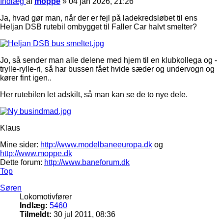
Indlæg
af
moppe
»
04 jan 2026, 21:26
Ja, hvad gør man, når der er fejl på ladekredsløbet til ens
Heljan DSB rutebil ombygget til Faller Car halvt smelter?
Jo, så sender man alle delene med hjem til en klubkollega og -
trylle-rylle-ri, så har bussen fået hvide sæder og undervogn og
kører fint igen..
Her rutebilen let adskilt, så man kan se de to nye dele.
Klaus
Mine sider:
http://www.modelbaneeuropa.dk
og
http://www.moppe.dk
Dette forum:
http://www.baneforum.dk
Top
Søren
Lokomotivfører
Indlæg:
5460
Tilmeldt:
30 jul 2011, 08:36