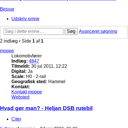
Besvar
Udskriv emne
Søg
Avanceret søgning
2 indlæg • Side
1
af
1
moppe
Lokomotivfører
Indlæg:
4847
Tilmeldt:
30 jul 2011, 12:22
Digital:
Ja
Scale:
H0 - 2-rail
Geografisk sted:
Hammel
Kontakt:
Kontakt moppe
Websted
Hvad gør man? - Heljan DSB rutebil
Citer