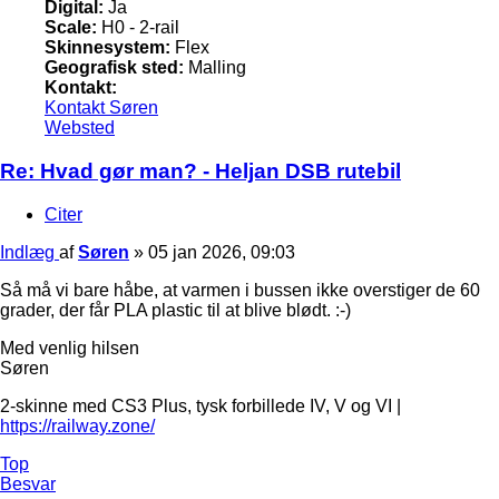
Digital:
Ja
Scale:
H0 - 2-rail
Skinnesystem:
Flex
Geografisk sted:
Malling
Kontakt:
Kontakt Søren
Websted
Re: Hvad gør man? - Heljan DSB rutebil
Citer
Indlæg
af
Søren
»
05 jan 2026, 09:03
Så må vi bare håbe, at varmen i bussen ikke overstiger de 60
grader, der får PLA plastic til at blive blødt. :-)
Med venlig hilsen
Søren
2-skinne med CS3 Plus, tysk forbillede IV, V og VI |
https://railway.zone/
Top
Besvar