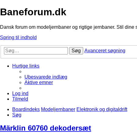
Baneforum.dk
Dansk forum om modeljernbaner og rigtige jernbaner. Stil dine 
Spring til indhold
Søg
Avanceret søgning
Hurtige links
Ubesvarede indlæg
Aktive emner
Log ind
Tilmeld
Boardindeks
Modeljernbaner
Elektronik og digitaldrift
Søg
Märklin 60760 dekodersæt