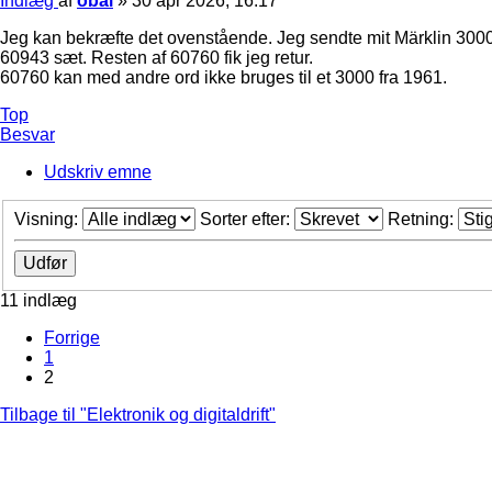
Indlæg
af
obal
»
30 apr 2026, 16:17
Jeg kan bekræfte det ovenstående. Jeg sendte mit Märklin 3000
60943 sæt. Resten af 60760 fik jeg retur.
60760 kan med andre ord ikke bruges til et 3000 fra 1961.
Top
Besvar
Udskriv emne
Visning:
Sorter efter:
Retning:
11 indlæg
Forrige
1
2
Tilbage til "Elektronik og digitaldrift"