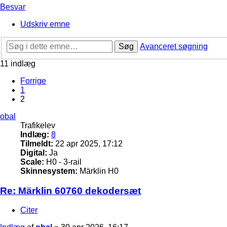
Besvar
Udskriv emne
Søg
Avanceret søgning
11 indlæg
Forrige
1
2
obal
Trafikelev
Indlæg:
8
Tilmeldt:
22 apr 2025, 17:12
Digital:
Ja
Scale:
H0 - 3-rail
Skinnesystem:
Märklin H0
Re: Märklin 60760 dekodersæt
Citer