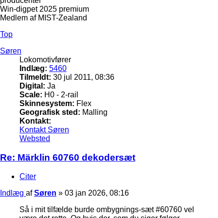
producenter
Win-digpet 2025 premium
Medlem af MIST-Zealand
Top
Søren
Lokomotivfører
Indlæg:
5460
Tilmeldt:
30 jul 2011, 08:36
Digital:
Ja
Scale:
H0 - 2-rail
Skinnesystem:
Flex
Geografisk sted:
Malling
Kontakt:
Kontakt Søren
Websted
Re: Märklin 60760 dekodersæt
Citer
Indlæg
af
Søren
»
03 jan 2026, 08:16
Så i mit tilfælde burde ombygnings-sæt #60760 vel