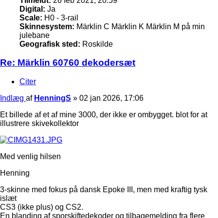
Tilmeldt:
26 feb 2021, 20:59
Digital:
Ja
Scale:
H0 - 3-rail
Skinnesystem:
Märklin C Märklin K Märklin M på min
julebane
Geografisk sted:
Roskilde
Re: Märklin 60760 dekodersæt
Citer
Indlæg
af
HenningS
»
02 jan 2026, 17:06
Et billede af et af mine 3000, der ikke er ombygget. blot for at
illustrere skivekollektor
Med venlig hilsen
Henning
3-skinne med fokus på dansk Epoke III, men med kraftig tysk
islæt
CS3 (ikke plus) og CS2.
En blanding af sporskiftedekoder og tilbagemelding fra flere