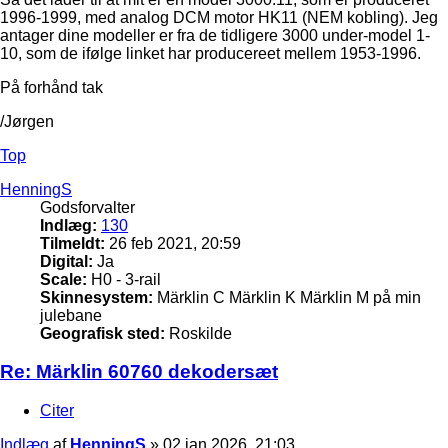
1996-1999, med analog DCM motor HK11 (NEM kobling). Jeg
antager dine modeller er fra de tidligere 3000 under-model 1-
10, som de ifølge linket har producereet mellem 1953-1996.
På forhånd tak
/Jørgen
Top
HenningS
Godsforvalter
Indlæg:
130
Tilmeldt:
26 feb 2021, 20:59
Digital:
Ja
Scale:
H0 - 3-rail
Skinnesystem:
Märklin C Märklin K Märklin M på min
julebane
Geografisk sted:
Roskilde
Re: Märklin 60760 dekodersæt
Citer
Indlæg
af
HenningS
»
02 jan 2026, 21:03