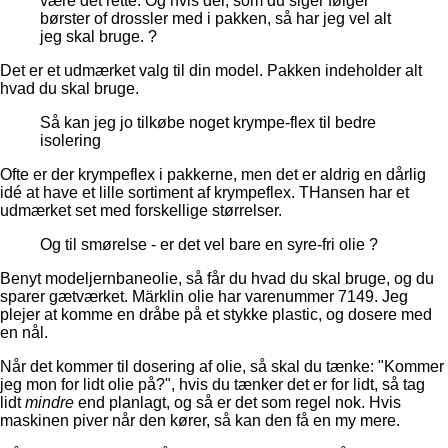
være det rette. Og hvis der, som du siger følger
børster of drossler med i pakken, så har jeg vel alt
jeg skal bruge. ?
Det er et udmærket valg til din model. Pakken indeholder alt
hvad du skal bruge.
Så kan jeg jo tilkøbe noget krympe-flex til bedre
isolering
Ofte er der krympeflex i pakkerne, men det er aldrig en dårlig
idé at have et lille sortiment af krympeflex. THansen har et
udmærket set med forskellige størrelser.
Og til smørelse - er det vel bare en syre-fri olie ?
Benyt modeljernbaneolie, så får du hvad du skal bruge, og du
sparer gætværket. Märklin olie har varenummer 7149. Jeg
plejer at komme en dråbe på et stykke plastic, og dosere med
en nål.
Når det kommer til dosering af olie, så skal du tænke: "Kommer
jeg mon for lidt olie på?", hvis du tænker det er for lidt, så tag
lidt
mindre
end planlagt, og så er det som regel nok. Hvis
maskinen piver når den kører, så kan den få en my mere.