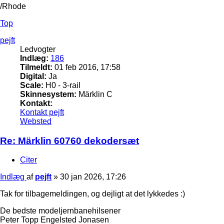
/Rhode
Top
pejft
Ledvogter
Indlæg:
186
Tilmeldt:
01 feb 2016, 17:58
Digital:
Ja
Scale:
H0 - 3-rail
Skinnesystem:
Märklin C
Kontakt:
Kontakt pejft
Websted
Re: Märklin 60760 dekodersæt
Citer
Indlæg
af
pejft
»
30 jan 2026, 17:26
Tak for tilbagemeldingen, og dejligt at det lykkedes :)
De bedste modeljernbanehilsener
Peter Topp Engelsted Jonasen