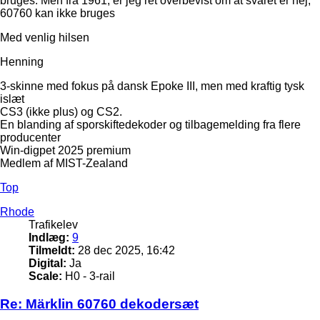
bruges. Men fra 1961, er jeg ret overbevist om at svaret er nej,
60760 kan ikke bruges
Med venlig hilsen
Henning
3-skinne med fokus på dansk Epoke III, men med kraftig tysk
islæt
CS3 (ikke plus) og CS2.
En blanding af sporskiftedekoder og tilbagemelding fra flere
producenter
Win-digpet 2025 premium
Medlem af MIST-Zealand
Top
Rhode
Trafikelev
Indlæg:
9
Tilmeldt:
28 dec 2025, 16:42
Digital:
Ja
Scale:
H0 - 3-rail
Re: Märklin 60760 dekodersæt