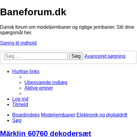
Baneforum.dk
Dansk forum om modeljernbaner og rigtige jernbaner. Stil dine
spørgsmål her.
Spring til indhold
Søg
Avanceret søgning
Hurtige links
Ubesvarede indlæg
Aktive emner
Log ind
Tilmeld
Boardindeks
Modeljernbaner
Elektronik og digitaldrift
Søg
Märklin 60760 dekodersæt