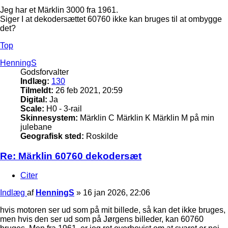
Jeg har et Märklin 3000 fra 1961.
Siger I at dekodersættet 60760 ikke kan bruges til at ombygge
det?
Top
HenningS
Godsforvalter
Indlæg:
130
Tilmeldt:
26 feb 2021, 20:59
Digital:
Ja
Scale:
H0 - 3-rail
Skinnesystem:
Märklin C Märklin K Märklin M på min
julebane
Geografisk sted:
Roskilde
Re: Märklin 60760 dekodersæt
Citer
Indlæg
af
HenningS
»
16 jan 2026, 22:06
hvis motoren ser ud som på mit billede, så kan det ikke bruges,
men hvis den ser ud som på Jørgens billeder, kan 60760