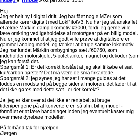
Indlæg
af
Rhode
»
02 jan 2026, 15:07
Hej
Jeg er helt ny i digital drift. Jeg har fået nogle MZer som
allerede kører digitalt med LokPilotV3. Nu har jeg så anskaffet
et ældre Märklin damplokomotiv #3000, fordi jeg gerne ville
lære omkring vedligeholdelse af motor/gear på en billig model.
Nu er jeg kommet til at jeg godt ville prøve at digitalisere en
gammel analog model, og tænker at bruge samme lokomotiv.
Jeg har fundet Märklin ombygnings sæt #60760, som
indeholder motorskjold, 5-polet anker, magnet og dekoder (som
jeg kan forstå det.
Spørgsmål 1: Er det korrekt forstået at jeg skal tilkøbe et sæt
kul/carbon børster? Det må være de små firkantede.
Spørgsmål 2: jeg synes jeg har set i mange guides at det
loddes en modstand på begge sider af motoren, det lader til at
det ikke gøres med dette sæt - er det korrekt?
Ja, jeg er klar over at det ikke er rentabelt at bruge
tiden/pengene på at konvertere en så alm. billig model -
formålet er at lære håndelaget inden jeg eventuelt kaster mig
over mere dyrebare modeller.
På forhånd tak for hjælpen.
/Jørgen