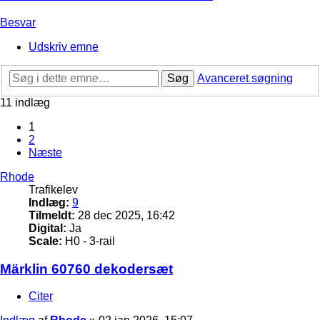
Besvar
Udskriv emne
Søg
Avanceret søgning
11 indlæg
1
2
Næste
Rhode
Trafikelev
Indlæg:
9
Tilmeldt:
28 dec 2025, 16:42
Digital:
Ja
Scale:
H0 - 3-rail
Märklin 60760 dekodersæt
Citer