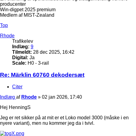
producenter
Win-digpet 2025 premium
Medlem af MIST-Zealand
Top
Rhode
Trafikelev
Indlæg:
9
Tilmeldt:
28 dec 2025, 16:42
Digital:
Ja
Scale:
H0 - 3-rail
Re: Märklin 60760 dekodersæt
Citer
Indlæg
af
Rhode
»
02 jan 2026, 17:40
Hej HenningS
Jeg er ret sikker på at mit er et Loko model 3000 (måske i en
nyere variant), men nu kommer jeg da i tvivl.