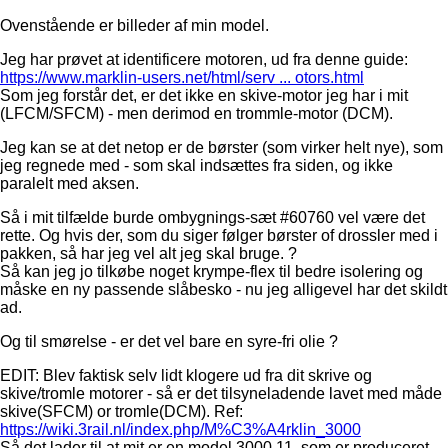
Ovenstående er billeder af min model.
Jeg har prøvet at identificere motoren, ud fra denne guide:
https://www.marklin-users.net/html/serv ... otors.html
Som jeg forstår det, er det ikke en skive-motor jeg har i mit
(LFCM/SFCM) - men derimod en trommle-motor (DCM).
Jeg kan se at det netop er de børster (som virker helt nye), som
jeg regnede med - som skal indsættes fra siden, og ikke
paralelt med aksen.
Så i mit tilfælde burde ombygnings-sæt #60760 vel være det
rette. Og hvis der, som du siger følger børster of drossler med i
pakken, så har jeg vel alt jeg skal bruge. ?
Så kan jeg jo tilkøbe noget krympe-flex til bedre isolering og
måske en ny passende slåbesko - nu jeg alligevel har det skildt
ad.
Og til smørelse - er det vel bare en syre-fri olie ?
EDIT: Blev faktisk selv lidt klogere ud fra dit skrive og
skive/tromle motorer - så er det tilsyneladende lavet med måde
skive(SFCM) or tromle(DCM). Ref:
https://wiki.3rail.nl/index.php/M%C3%A4rklin_3000
Så det lader til at mit er en model 3000.11, som er produceret