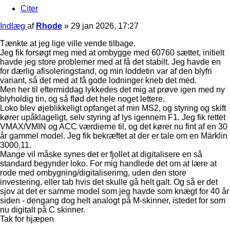
Citer
Indlæg
af
Rhode
»
29 jan 2026, 17:27
Tænkte at jeg lige ville vende tilbage.
Jeg fik forsøgt meg med at ombygge med 60760 sættet, initielt
havde jeg store problemer med at få det stabilt. Jeg havde en
for dærlig afisoleringstand, og min loddetin var af den blyfri
variant, så det med at få gode lodninger kneb det med.
Men her til eftermiddag lykkedes det mig at prøve igen med ny
blyholdig tin, og så flød det hele noget lettere.
Loko blev øjeblikkeligt opfanget af min MS2, og styring og skift
kører upåklageligt, selv styring af lys igennem F1. Jeg fik rettet
VMAX/VMIN og ACC værdierne til, og det kører nu fint af en 30
år gammel model. Jeg fik bekræftet at der er tale om en Märklin
3000.11.
Mange vil måske synes det er fjollet at digitalisere en så
standard begynder loko. For mig handlede det om at lære at
rode med ombygning/digitaliserimg, uden den store
investering, eller tab hvis det skulle gå helt galt. Og så er det
sjov at det er samme model som jeg havde som knægt for 40 år
siden - dengang dog helt analogt på M-skinner, istedet for som
nu digitalt på C skinner.
Tak for hjæpen