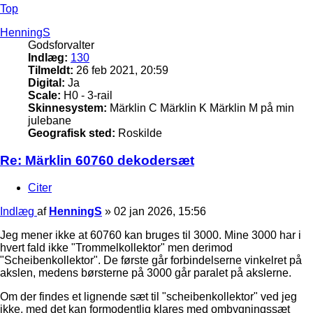
Top
HenningS
Godsforvalter
Indlæg:
130
Tilmeldt:
26 feb 2021, 20:59
Digital:
Ja
Scale:
H0 - 3-rail
Skinnesystem:
Märklin C Märklin K Märklin M på min
julebane
Geografisk sted:
Roskilde
Re: Märklin 60760 dekodersæt
Citer
Indlæg
af
HenningS
»
02 jan 2026, 15:56
Jeg mener ikke at 60760 kan bruges til 3000. Mine 3000 har i
hvert fald ikke "Trommelkollektor" men derimod
"Scheibenkollektor". De første går forbindelserne vinkelret på
akslen, medens børsterne på 3000 går paralet på akslerne.
Om der findes et lignende sæt til "scheibenkollektor" ved jeg
ikke, med det kan formodentlig klares med ombygningssæt