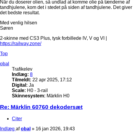
Når du doserer olien, så undlad at komme olie på tænderne af
tandhjulene, kom det i stedet på siden af tandhjulene. Det giver
det bedste resultat.
Med venlig hilsen
Søren
2-skinne med CS3 Plus, tysk forbillede IV, V og VI |
https://railway.zone/
Top
obal
Trafikelev
Indlæg:
8
Tilmeldt:
22 apr 2025, 17:12
Digital:
Ja
Scale:
H0 - 3-rail
Skinnesystem:
Märklin H0
Re: Märklin 60760 dekodersæt
Citer
Indlæg
af
obal
»
16 jan 2026, 19:43