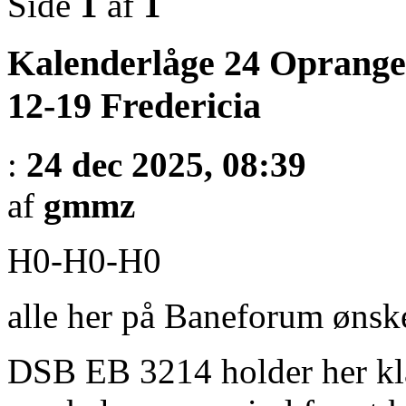
Side
1
af
1
Kalenderlåge 24 Oprange
12-19 Fredericia
:
24 dec 2025, 08:39
af
gmmz
H0-H0-H0
alle her på Baneforum ønsk
DSB EB 3214 holder her klar