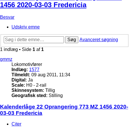
1456 2020-03-03 Fredericia
Besvar
Udskriv emne
Søg
Avanceret søgning
1 indlæg • Side
1
af
1
gmmz
Lokomotivfører
Indlæg:
1577
Tilmeldt:
09 aug 2011, 11:34
Digital:
Ja
Scale:
H0 - 2-rail
Skinnesystem:
Tillig
Geografisk sted:
Stilling
Kalenderlåge 22 Oprangering 773 MZ 1456 2020-
03-03 Fredericia
Citer