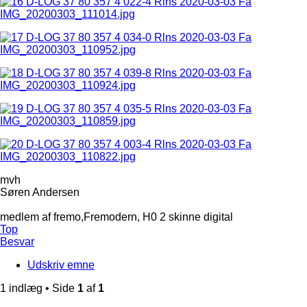
mvh
Søren Andersen
medlem af fremo,Fremodern, H0 2 skinne digital
Top
Besvar
Udskriv emne
1 indlæg • Side
1
af
1