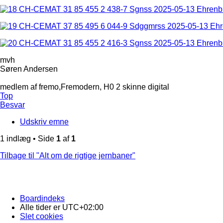
mvh
Søren Andersen
medlem af fremo,Fremodern, H0 2 skinne digital
Top
Besvar
Udskriv emne
1 indlæg • Side
1
af
1
Tilbage til "Alt om de rigtige jernbaner"
Boardindeks
Alle tider er
UTC+02:00
Slet cookies