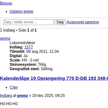
Besvar
Udskriv emne
Søg
Avanceret søgning
1 indlæg • Side
1
af
1
gmmz
Lokomotivfører
Indlæg:
1577
Tilmeldt:
09 aug 2011, 11:34
Digital:
Ja
Scale:
H0 - 2-rail
Skinnesystem:
Tillig
Geografisk sted:
Stilling
Kalenderlåge 19 Oprangering 770 D-DB 193 348-0
Citer
Indlæg
af
gmmz
»
19 dec 2025, 09:25
H0-H0-H0