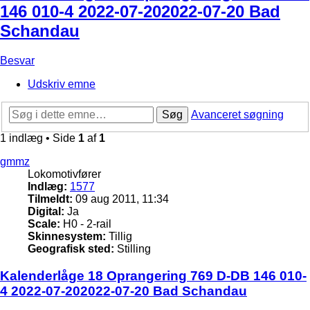
146 010-4 2022-07-202022-07-20 Bad
Schandau
Besvar
Udskriv emne
Søg
Avanceret søgning
1 indlæg • Side
1
af
1
gmmz
Lokomotivfører
Indlæg:
1577
Tilmeldt:
09 aug 2011, 11:34
Digital:
Ja
Scale:
H0 - 2-rail
Skinnesystem:
Tillig
Geografisk sted:
Stilling
Kalenderlåge 18 Oprangering 769 D-DB 146 010-
4 2022-07-202022-07-20 Bad Schandau