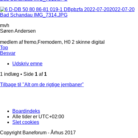
mvh
Søren Andersen
medlem af fremo,Fremodern, H0 2 skinne digital
Top
Besvar
Udskriv emne
1 indlæg • Side
1
af
1
Tilbage til "Alt om de rigtige jernbaner"
Boardindeks
Alle tider er
UTC+02:00
Slet cookies
Copyright Baneforum - Århus 2017