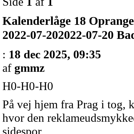
Side
1
af
1
Kalenderlåge 18 Oprange
2022-07-202022-07-20 Ba
:
18 dec 2025, 09:35
af
gmmz
H0-H0-H0
På vej hjem fra Prag i tog,
hvor den reklameudsmykked
sidespor