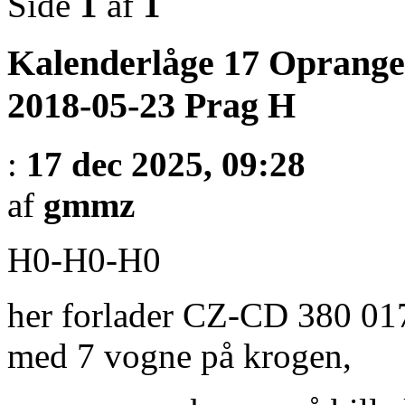
Side
1
af
1
Kalenderlåge 17 Oprange
2018-05-23 Prag H
:
17 dec 2025, 09:28
af
gmmz
H0-H0-H0
her forlader CZ-CD 380 01
med 7 vogne på krogen,