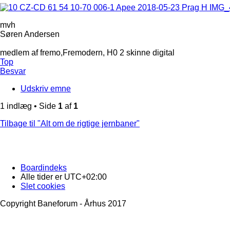
mvh
Søren Andersen
medlem af fremo,Fremodern, H0 2 skinne digital
Top
Besvar
Udskriv emne
1 indlæg • Side
1
af
1
Tilbage til "Alt om de rigtige jernbaner"
Boardindeks
Alle tider er
UTC+02:00
Slet cookies
Copyright Baneforum - Århus 2017