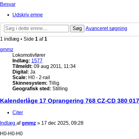
Besvar
Udskriv emne
Søg
Avanceret søgning
1 indlæg • Side
1
af
1
gmmz
Lokomotivfører
Indlæg:
1577
Tilmeldt:
09 aug 2011, 11:34
Digital:
Ja
Scale:
H0 - 2-rail
Skinnesystem:
Tillig
Geografisk sted:
Stilling
Kalenderlåge 17 Oprangering 768 CZ-CD 380 017
Citer
Indlæg
af
gmmz
»
17 dec 2025, 09:28
H0-H0-H0