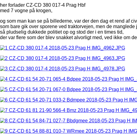
her forlader CZ-CD 380 017-4 Prag Hbf
med 7 vogne på krogen,
og som man kan se på billederne, var der den dag et rend af civi
som bare gik over sporene ved traktorvejen, men de manglede j
så pludselig dukkede politiet op og stod der i en times tid,
der var flere som der blev snakket alvorligt med, ved ikke om d