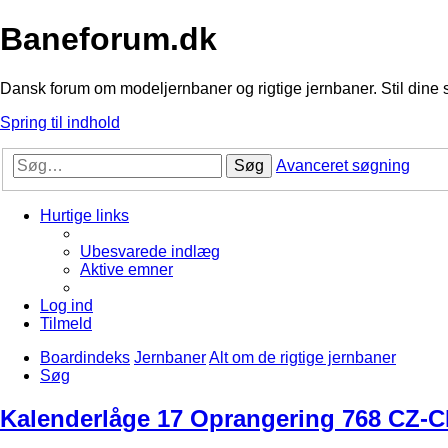
Baneforum.dk
Dansk forum om modeljernbaner og rigtige jernbaner. Stil dine 
Spring til indhold
Søg
Avanceret søgning
Hurtige links
Ubesvarede indlæg
Aktive emner
Log ind
Tilmeld
Boardindeks
Jernbaner
Alt om de rigtige jernbaner
Søg
Kalenderlåge 17 Oprangering 768 CZ-CD