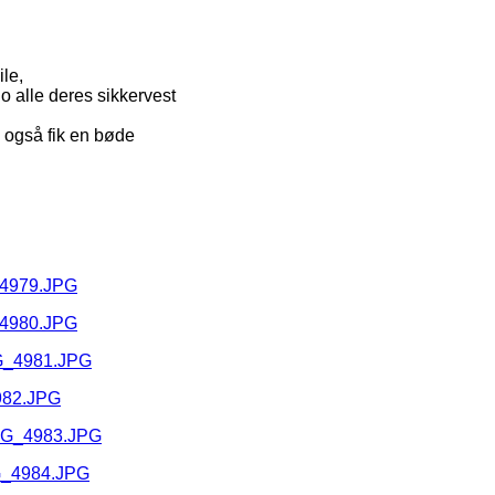
le,
o alle deres sikkervest
e også fik en bøde