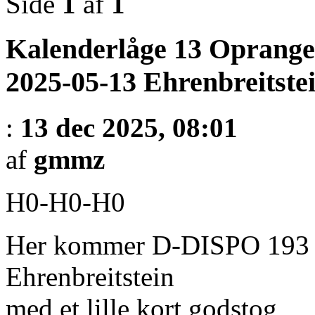
Side
1
af
1
Kalenderlåge 13 Oprange
2025-05-13 Ehrenbreitste
:
13 dec 2025, 08:01
af
gmmz
H0-H0-H0
Her kommer D-DISPO 193 
Ehrenbreitstein
med et lille kort godstog