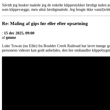
Såvidt jeg husker malede jeg de enkelte klippestykker færdigt inden je
som klippevægge, men altså færdigmalede. Jeg brugte ikke van(d)vitti
Re: Maling af gips før eller efter opsætning
:
15 dec 2025, 09:00
af
gmmz
Luke Towan (nu Ellie) fra Boulder Creek Railroad har lavet mange g
personens videoer kan godt anbefales, den her omhandler klippebygni