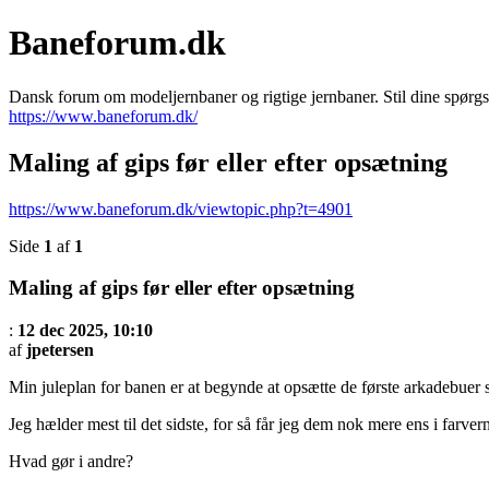
Baneforum.dk
Dansk forum om modeljernbaner og rigtige jernbaner. Stil dine spørgs
https://www.baneforum.dk/
Maling af gips før eller efter opsætning
https://www.baneforum.dk/viewtopic.php?t=4901
Side
1
af
1
Maling af gips før eller efter opsætning
:
12 dec 2025, 10:10
af
jpetersen
Min juleplan for banen er at begynde at opsætte de første arkadebuer s
Jeg hælder mest til det sidste, for så får jeg dem nok mere ens i farve
Hvad gør i andre?