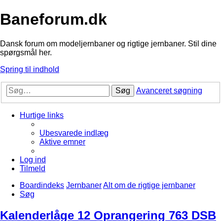
Baneforum.dk
Dansk forum om modeljernbaner og rigtige jernbaner. Stil dine
spørgsmål her.
Spring til indhold
Søg
Avanceret søgning
Hurtige links
Ubesvarede indlæg
Aktive emner
Log ind
Tilmeld
Boardindeks
Jernbaner
Alt om de rigtige jernbaner
Søg
Kalenderlåge 12 Oprangering 763 DSB