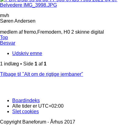
mvh
Søren Andersen
medlem af fremo,Fremodern, H0 2 skinne digital
Top
Besvar
Udskriv emne
1 indlæg • Side
1
af
1
Tilbage til "Alt om de rigtige jernbaner"
Boardindeks
Alle tider er
UTC+02:00
Slet cookies
Copyright Baneforum - Århus 2017