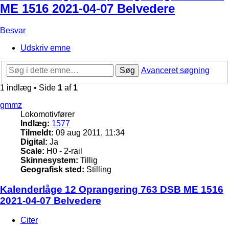
ME 1516 2021-04-07 Belvedere
Besvar
Udskriv emne
Søg
Avanceret søgning
1 indlæg • Side
1
af
1
gmmz
Lokomotivfører
Indlæg:
1577
Tilmeldt:
09 aug 2011, 11:34
Digital:
Ja
Scale:
H0 - 2-rail
Skinnesystem:
Tillig
Geografisk sted:
Stilling
Kalenderlåge 12 Oprangering 763 DSB ME 1516
2021-04-07 Belvedere
Citer