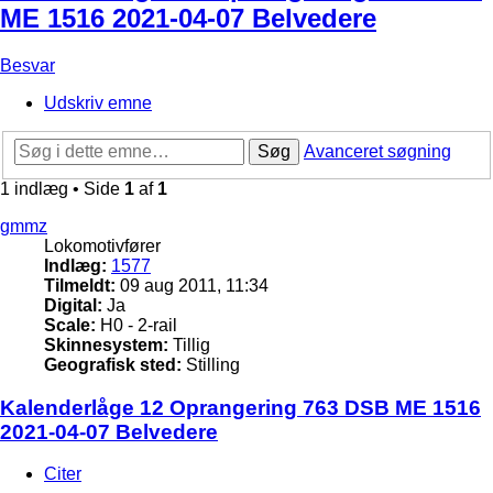
ME 1516 2021-04-07 Belvedere
Besvar
Udskriv emne
Søg
Avanceret søgning
1 indlæg • Side
1
af
1
gmmz
Lokomotivfører
Indlæg:
1577
Tilmeldt:
09 aug 2011, 11:34
Digital:
Ja
Scale:
H0 - 2-rail
Skinnesystem:
Tillig
Geografisk sted:
Stilling
Kalenderlåge 12 Oprangering 763 DSB ME 1516
2021-04-07 Belvedere
Citer