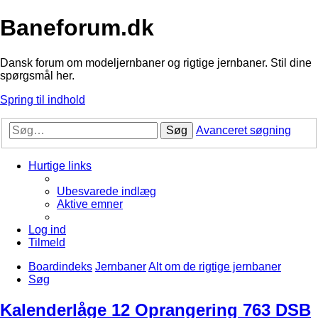
Baneforum.dk
Dansk forum om modeljernbaner og rigtige jernbaner. Stil dine
spørgsmål her.
Spring til indhold
Søg
Avanceret søgning
Hurtige links
Ubesvarede indlæg
Aktive emner
Log ind
Tilmeld
Boardindeks
Jernbaner
Alt om de rigtige jernbaner
Søg
Kalenderlåge 12 Oprangering 763 DSB