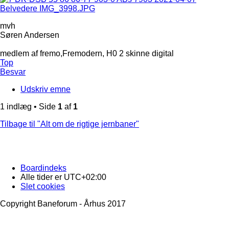
mvh
Søren Andersen
medlem af fremo,Fremodern, H0 2 skinne digital
Top
Besvar
Udskriv emne
1 indlæg • Side
1
af
1
Tilbage til "Alt om de rigtige jernbaner"
Boardindeks
Alle tider er
UTC+02:00
Slet cookies
Copyright Baneforum - Århus 2017