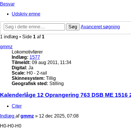
Besvar
Udskriv emne
Søg
Avanceret søgning
1 indlæg • Side
1
af
1
gmmz
Lokomotivfører
Indlæg:
1577
Tilmeldt:
09 aug 2011, 11:34
Digital:
Ja
Scale:
H0 - 2-rail
Skinnesystem:
Tillig
Geografisk sted:
Stilling
Kalenderlåge 12 Oprangering 763 DSB ME 1516 
Citer
Indlæg
af
gmmz
»
12 dec 2025, 07:08
H0-H0-H0