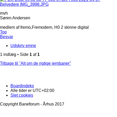
mvh
Søren Andersen
medlem af fremo,Fremodern, H0 2 skinne digital
Top
Besvar
Udskriv emne
1 indlæg • Side
1
af
1
Tilbage til "Alt om de rigtige jernbaner"
Boardindeks
Alle tider er
UTC+02:00
Slet cookies
Copyright Baneforum - Århus 2017