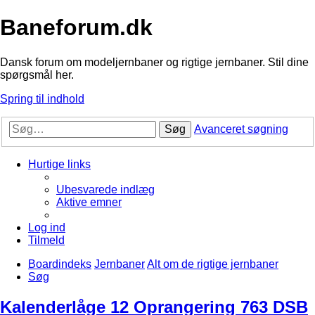
Baneforum.dk
Dansk forum om modeljernbaner og rigtige jernbaner. Stil dine
spørgsmål her.
Spring til indhold
Søg
Avanceret søgning
Hurtige links
Ubesvarede indlæg
Aktive emner
Log ind
Tilmeld
Boardindeks
Jernbaner
Alt om de rigtige jernbaner
Søg
Kalenderlåge 12 Oprangering 763 DSB