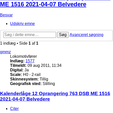
ME 1516 2021-04-07 Belvedere
Besvar
Udskriv emne
Søg
Avanceret søgning
1 indlæg • Side
1
af
1
gmmz
Lokomotivfører
Indlæg:
1577
Tilmeldt:
09 aug 2011, 11:34
Digital:
Ja
Scale:
H0 - 2-rail
Skinnesystem:
Tillig
Geografisk sted:
Stilling
Kalenderlåge 12 Oprangering 763 DSB ME 1516
2021-04-07 Belvedere
Citer