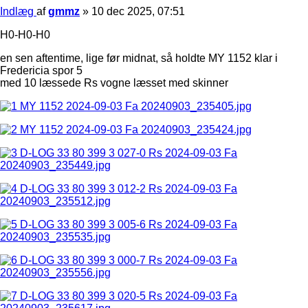
Indlæg
af
gmmz
»
10 dec 2025, 07:51
H0-H0-H0
en sen aftentime, lige før midnat, så holdte MY 1152 klar i
Fredericia spor 5
med 10 læssede Rs vogne læsset med skinner