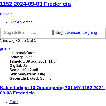
1152 2024-09-03 Fredericia
Besvar
Udskriv emne
Søg
Avanceret søgning
1 indlæg • Side
1
af
1
gmmz
Lokomotivfører
Indlæg:
1577
Tilmeldt:
09 aug 2011, 11:34
Digital:
Ja
Scale:
H0 - 2-rail
Skinnesystem:
Tillig
Geografisk sted:
Stilling
Kalenderlåge 10 Oprangering 761 MY 1152 2024-
09-03 Fredericia
Citer