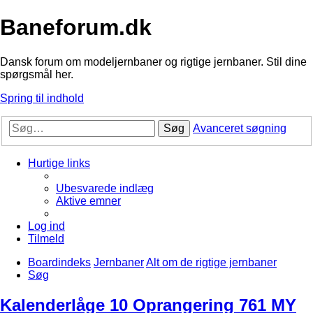
Baneforum.dk
Dansk forum om modeljernbaner og rigtige jernbaner. Stil dine
spørgsmål her.
Spring til indhold
Søg
Avanceret søgning
Hurtige links
Ubesvarede indlæg
Aktive emner
Log ind
Tilmeld
Boardindeks
Jernbaner
Alt om de rigtige jernbaner
Søg
Kalenderlåge 10 Oprangering 761 MY