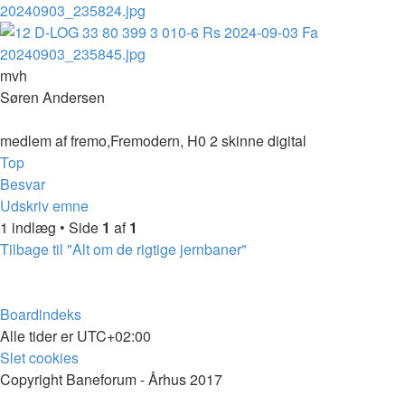
mvh
Søren Andersen
medlem af fremo,Fremodern, H0 2 skinne digital
Top
Besvar
Udskriv emne
1 indlæg • Side
1
af
1
Tilbage til "Alt om de rigtige jernbaner"
Boardindeks
Alle tider er
UTC+02:00
Slet cookies
Copyright Baneforum - Århus 2017