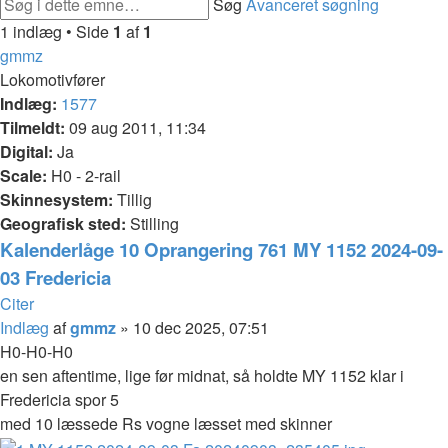
Søg
Avanceret søgning
1 indlæg • Side
1
af
1
gmmz
Lokomotivfører
Indlæg:
1577
Tilmeldt:
09 aug 2011, 11:34
Digital:
Ja
Scale:
H0 - 2-rail
Skinnesystem:
Tillig
Geografisk sted:
Stilling
Kalenderlåge 10 Oprangering 761 MY 1152 2024-09-
03 Fredericia
Citer
Indlæg
af
gmmz
»
10 dec 2025, 07:51
H0-H0-H0
en sen aftentime, lige før midnat, så holdte MY 1152 klar i
Fredericia spor 5
med 10 læssede Rs vogne læsset med skinner