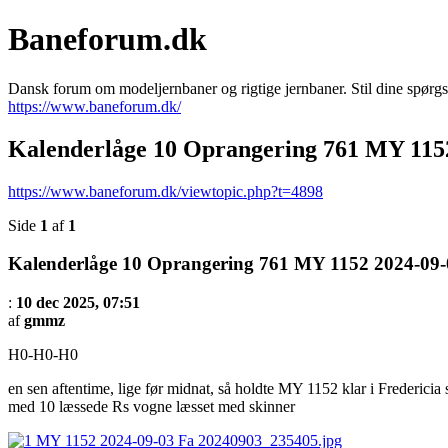
Baneforum.dk
Dansk forum om modeljernbaner og rigtige jernbaner. Stil dine spørgs
https://www.baneforum.dk/
Kalenderlåge 10 Oprangering 761 MY 1152
https://www.baneforum.dk/viewtopic.php?t=4898
Side
1
af
1
Kalenderlåge 10 Oprangering 761 MY 1152 2024-09-0
:
10 dec 2025, 07:51
af
gmmz
H0-H0-H0
en sen aftentime, lige før midnat, så holdte MY 1152 klar i Fredericia 
med 10 læssede Rs vogne læsset med skinner