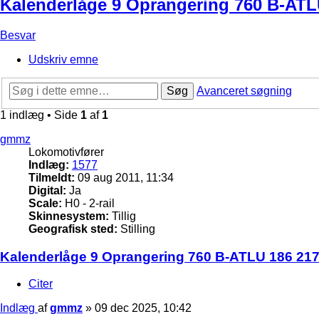
Kalenderlåge 9 Oprangering 760 B-ATLU
Besvar
Udskriv emne
Søg
Avanceret søgning
1 indlæg • Side
1
af
1
gmmz
Lokomotivfører
Indlæg:
1577
Tilmeldt:
09 aug 2011, 11:34
Digital:
Ja
Scale:
H0 - 2-rail
Skinnesystem:
Tillig
Geografisk sted:
Stilling
Kalenderlåge 9 Oprangering 760 B-ATLU 186 217 
Citer
Indlæg
af
gmmz
»
09 dec 2025, 10:42