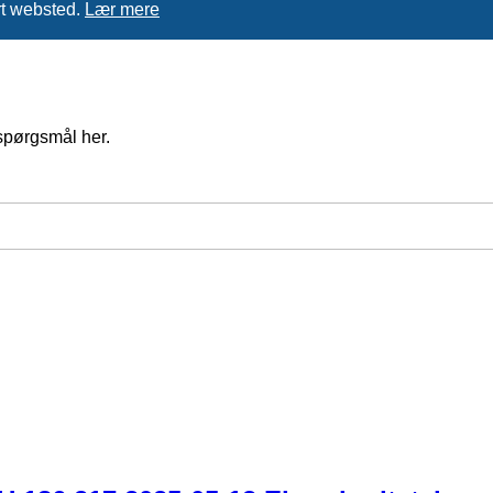
rt websted.
Lær mere
spørgsmål her.