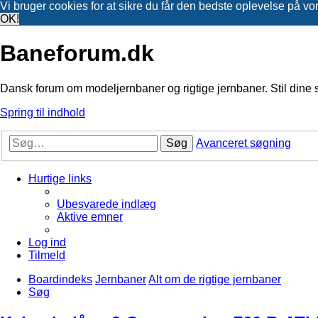
Vi bruger cookies for at sikre du får den bedste oplevelse på vo
OK!
Baneforum.dk
Dansk forum om modeljernbaner og rigtige jernbaner. Stil dine 
Spring til indhold
Søg
Avanceret søgning
Hurtige links
Ubesvarede indlæg
Aktive emner
Log ind
Tilmeld
Boardindeks
Jernbaner
Alt om de rigtige jernbaner
Søg