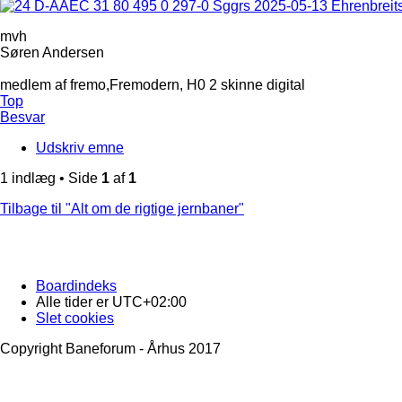
mvh
Søren Andersen
medlem af fremo,Fremodern, H0 2 skinne digital
Top
Besvar
Udskriv emne
1 indlæg • Side
1
af
1
Tilbage til "Alt om de rigtige jernbaner"
Boardindeks
Alle tider er
UTC+02:00
Slet cookies
Copyright Baneforum - Århus 2017