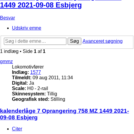
1449 2021-09-08 Esbjerg
Besvar
Udskriv emne
Søg
Avanceret søgning
1 indlæg • Side
1
af
1
gmmz
Lokomotivfører
Indlæg:
1577
Tilmeldt:
09 aug 2011, 11:34
Digital:
Ja
Scale:
H0 - 2-rail
Skinnesystem:
Tillig
Geografisk sted:
Stilling
kalenderlåge 7 Oprangering 758 MZ 1449 2021-
09-08 Esbjerg
Citer