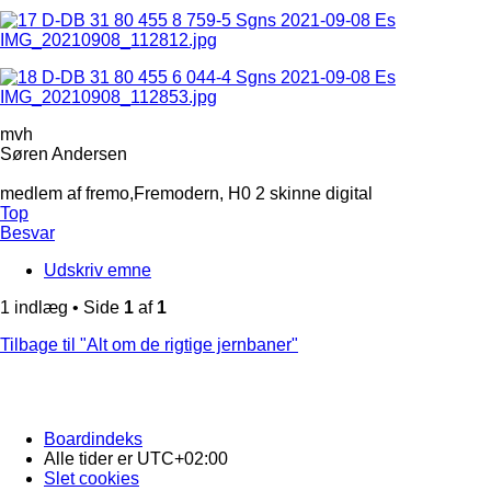
mvh
Søren Andersen
medlem af fremo,Fremodern, H0 2 skinne digital
Top
Besvar
Udskriv emne
1 indlæg • Side
1
af
1
Tilbage til "Alt om de rigtige jernbaner"
Boardindeks
Alle tider er
UTC+02:00
Slet cookies