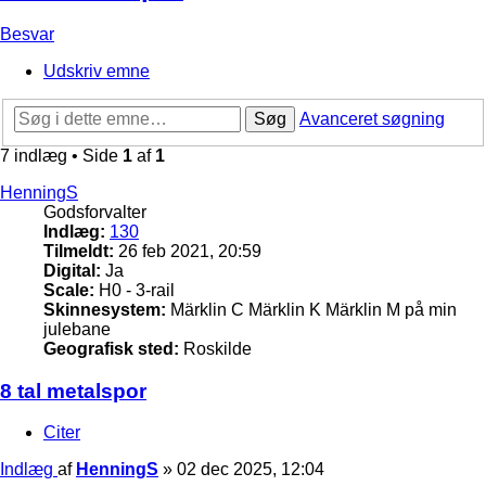
Besvar
Udskriv emne
Søg
Avanceret søgning
7 indlæg • Side
1
af
1
HenningS
Godsforvalter
Indlæg:
130
Tilmeldt:
26 feb 2021, 20:59
Digital:
Ja
Scale:
H0 - 3-rail
Skinnesystem:
Märklin C Märklin K Märklin M på min
julebane
Geografisk sted:
Roskilde
8 tal metalspor
Citer
Indlæg
af
HenningS
»
02 dec 2025, 12:04