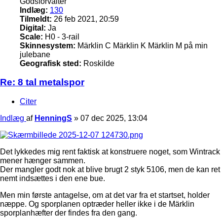
Godsforvalter
Indlæg:
130
Tilmeldt:
26 feb 2021, 20:59
Digital:
Ja
Scale:
H0 - 3-rail
Skinnesystem:
Märklin C Märklin K Märklin M på min
julebane
Geografisk sted:
Roskilde
Re: 8 tal metalspor
Citer
Indlæg
af
HenningS
»
07 dec 2025, 13:04
Det lykkedes mig rent faktisk at konstruere noget, som Wintrack
mener hænger sammen.
Der mangler godt nok at blive brugt 2 styk 5106, men de kan ret
nemt indsættes i den ene bue.
Men min første antagelse, om at det var fra et startset, holder
næppe. Og sporplanen optræder heller ikke i de Märklin
sporplanhæfter der findes fra den gang.