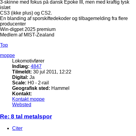
3-skinne med fokus på dansk Epoke III, men med kraftig tysk
islæt
CS3 (ikke plus) og CS2.
En blanding af sporskiftedekoder og tilbagemelding fra flere
producenter
Win-digpet 2025 premium
Medlem af MIST-Zealand
Top
moppe
Lokomotivfører
Indlæg:
4847
Tilmeldt:
30 jul 2011, 12:22
Digital:
Ja
Scale:
H0 - 2-rail
Geografisk sted:
Hammel
Kontakt:
Kontakt moppe
Websted
Re: 8 tal metalspor
Citer