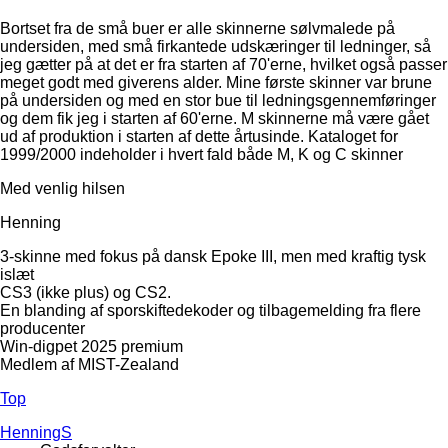
Bortset fra de små buer er alle skinnerne sølvmalede på
undersiden, med små firkantede udskæringer til ledninger, så
jeg gætter på at det er fra starten af 70'erne, hvilket også passer
meget godt med giverens alder. Mine første skinner var brune
på undersiden og med en stor bue til ledningsgennemføringer
og dem fik jeg i starten af 60'erne. M skinnerne må være gået
ud af produktion i starten af dette årtusinde. Kataloget for
1999/2000 indeholder i hvert fald både M, K og C skinner
Med venlig hilsen
Henning
3-skinne med fokus på dansk Epoke III, men med kraftig tysk
islæt
CS3 (ikke plus) og CS2.
En blanding af sporskiftedekoder og tilbagemelding fra flere
producenter
Win-digpet 2025 premium
Medlem af MIST-Zealand
Top
HenningS