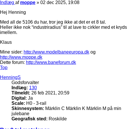
Indlæg
af
moppe
»
02 dec 2025, 19:08
Hej Henning
Med all de 5106 du har, tror jeg ikke at det er et 8 tal.
Heller ikke nok “industriradius” til at lave to cirkler med et kryds
imellem.
Klaus
Mine sider:
http://www.modelbaneeuropa.dk
og
http://www.moppe.dk
Dette forum:
http://www.baneforum.dk
Top
HenningS
Godsforvalter
Indlæg:
130
Tilmeldt:
26 feb 2021, 20:59
Digital:
Ja
Scale:
H0 - 3-rail
Skinnesystem:
Märklin C Märklin K Märklin M på min
julebane
Geografisk sted:
Roskilde