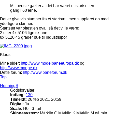
Mit bedste gæt er at det har været et startset en
gang i 60'erne.
Det er givetvis stumper fra et startsæt, men suppleret op med
yderligere skinner.
Startsæt var oftest en oval, så det ville være:
2 eller 4x 5106 lige skinne
8x 5120 45 grader bue til industrispor
Klaus
Mine sider:
http://www.modelbaneeuropa.dk
og
http://www.moppe.dk
Dette forum:
http://www.baneforum.dk
Top
HenningS
Godsforvalter
Indlæg:
130
Tilmeldt:
26 feb 2021, 20:59
Digital:
Ja
Scale:
H0 - 3-rail
Skinnesystem:
Märklin C Märklin K Märklin M på min