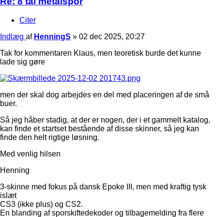
Re: 8 tal metalspor
Citer
Indlæg
af
HenningS
»
02 dec 2025, 20:27
Tak for kommentaren Klaus, men teoretisk burde det kunne
lade sig gøre
men der skal dog arbejdes en del med placeringen af de små
buer.
Så jeg håber stadig, at der er nogen, der i et gammelt katalog,
kan finde et startset bestående af disse skinner, så jeg kan
finde den helt rigtige løsning.
Med venlig hilsen
Henning
3-skinne med fokus på dansk Epoke III, men med kraftig tysk
islæt
CS3 (ikke plus) og CS2.
En blanding af sporskiftedekoder og tilbagemelding fra flere