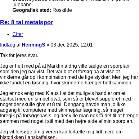
julebane
Geografisk sted:
Roskilde
Re: 8 tal metalspor
Citer
Indlæg
af
HenningS
»
03 dec 2025, 12:01
Tak for jeres svar.
Jeg er helt med på at Märklin aldrig ville sælge en sporplan
som den jeg har vist. Det var blot et forsøg på at vise at
vinklerne går op i kombination med de lige stykker. Men jeg har
ikke fundet en løsning, hvor skinnerne hænger helt sammen.
Jeg er nok enig med Klaus i at det muligvis handler om et
startset med en simpel oval, som så er blevet suppleret med
noget der skulle give et 8 tal. Dengang havde man jo ikke
adgang til computere med skinneplanlægning, så meget
foregik på forsøgsbasis, og der ville man nok få det til at hænge
sammen med noget i stil med den højre side af min sporplan.
Jeg vil forsøge om giveren kan fortælle mig lidt mere om
historikken i anskaffelsen.