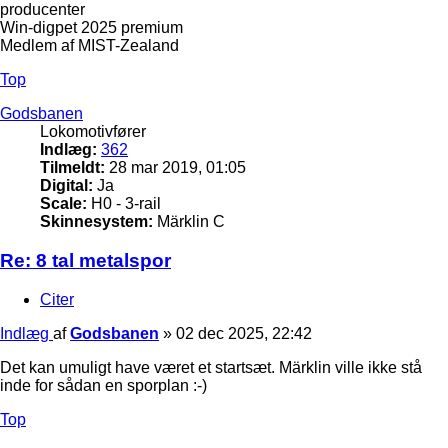
producenter
Win-digpet 2025 premium
Medlem af MIST-Zealand
Top
Godsbanen
Lokomotivfører
Indlæg:
362
Tilmeldt:
28 mar 2019, 01:05
Digital:
Ja
Scale:
H0 - 3-rail
Skinnesystem:
Märklin C
Re: 8 tal metalspor
Citer
Indlæg
af
Godsbanen
»
02 dec 2025, 22:42
Det kan umuligt have været et startsæt. Märklin ville ikke stå
inde for sådan en sporplan :-)
Top