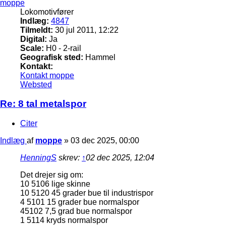
moppe
Lokomotivfører
Indlæg:
4847
Tilmeldt:
30 jul 2011, 12:22
Digital:
Ja
Scale:
H0 - 2-rail
Geografisk sted:
Hammel
Kontakt:
Kontakt moppe
Websted
Re: 8 tal metalspor
Citer
Indlæg
af
moppe
»
03 dec 2025, 00:00
HenningS
skrev:
↑
02 dec 2025, 12:04
Det drejer sig om:
10 5106 lige skinne
10 5120 45 grader bue til industrispor
4 5101 15 grader bue normalspor
45102 7,5 grad bue normalspor
1 5114 kryds normalspor