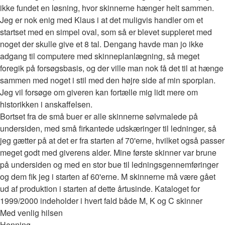
ikke fundet en løsning, hvor skinnerne hænger helt sammen.
Jeg er nok enig med Klaus i at det muligvis handler om et
startset med en simpel oval, som så er blevet suppleret med
noget der skulle give et 8 tal. Dengang havde man jo ikke
adgang til computere med skinneplanlægning, så meget
foregik på forsøgsbasis, og der ville man nok få det til at hænge
sammen med noget i stil med den højre side af min sporplan.
Jeg vil forsøge om giveren kan fortælle mig lidt mere om
historikken i anskaffelsen.
Bortset fra de små buer er alle skinnerne sølvmalede på
undersiden, med små firkantede udskæringer til ledninger, så
jeg gætter på at det er fra starten af 70'erne, hvilket også passer
meget godt med giverens alder. Mine første skinner var brune
på undersiden og med en stor bue til ledningsgennemføringer
og dem fik jeg i starten af 60'erne. M skinnerne må være gået
ud af produktion i starten af dette årtusinde. Kataloget for
1999/2000 indeholder i hvert fald både M, K og C skinner
Med venlig hilsen
Henning