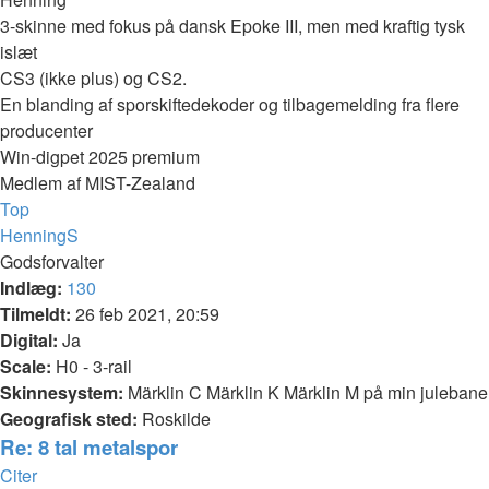
3-skinne med fokus på dansk Epoke III, men med kraftig tysk
islæt
CS3 (ikke plus) og CS2.
En blanding af sporskiftedekoder og tilbagemelding fra flere
producenter
Win-digpet 2025 premium
Medlem af MIST-Zealand
Top
HenningS
Godsforvalter
Indlæg:
130
Tilmeldt:
26 feb 2021, 20:59
Digital:
Ja
Scale:
H0 - 3-rail
Skinnesystem:
Märklin C Märklin K Märklin M på min julebane
Geografisk sted:
Roskilde
Re: 8 tal metalspor
Citer