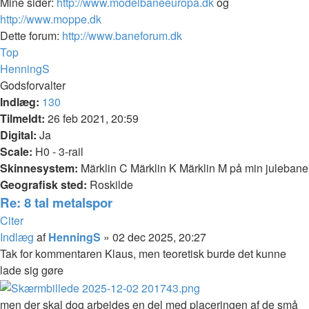
Mine sider:
http://www.modelbaneeuropa.dk
og
http://www.moppe.dk
Dette forum:
http://www.baneforum.dk
Top
HenningS
Godsforvalter
Indlæg:
130
Tilmeldt:
26 feb 2021, 20:59
Digital:
Ja
Scale:
H0 - 3-rail
Skinnesystem:
Märklin C Märklin K Märklin M på min julebane
Geografisk sted:
Roskilde
Re: 8 tal metalspor
Citer
Indlæg
af
HenningS
»
02 dec 2025, 20:27
Tak for kommentaren Klaus, men teoretisk burde det kunne
lade sig gøre
men der skal dog arbejdes en del med placeringen af de små