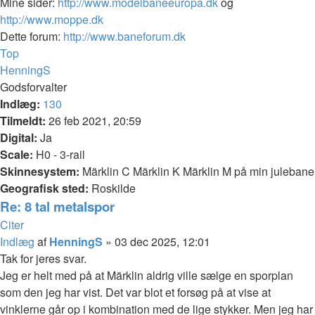
Mine sider:
http://www.modelbaneeuropa.dk
og
http://www.moppe.dk
Dette forum:
http://www.baneforum.dk
Top
HenningS
Godsforvalter
Indlæg:
130
Tilmeldt:
26 feb 2021, 20:59
Digital:
Ja
Scale:
H0 - 3-rail
Skinnesystem:
Märklin C Märklin K Märklin M på min julebane
Geografisk sted:
Roskilde
Re: 8 tal metalspor
Citer
Indlæg
af
HenningS
»
03 dec 2025, 12:01
Tak for jeres svar.
Jeg er helt med på at Märklin aldrig ville sælge en sporplan
som den jeg har vist. Det var blot et forsøg på at vise at
vinklerne går op i kombination med de lige stykker. Men jeg har