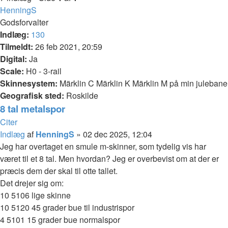
HenningS
Godsforvalter
Indlæg:
130
Tilmeldt:
26 feb 2021, 20:59
Digital:
Ja
Scale:
H0 - 3-rail
Skinnesystem:
Märklin C Märklin K Märklin M på min julebane
Geografisk sted:
Roskilde
8 tal metalspor
Citer
Indlæg
af
HenningS
»
02 dec 2025, 12:04
Jeg har overtaget en smule m-skinner, som tydelig vis har
været til et 8 tal. Men hvordan? Jeg er overbevist om at der er
præcis dem der skal til otte tallet.
Det drejer sig om:
10 5106 lige skinne
10 5120 45 grader bue til industrispor
4 5101 15 grader bue normalspor