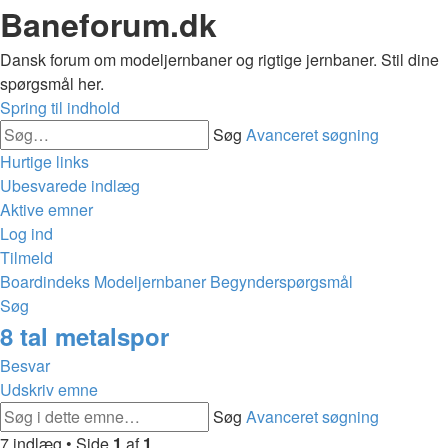
Baneforum.dk
Dansk forum om modeljernbaner og rigtige jernbaner. Stil dine
spørgsmål her.
Spring til indhold
Søg
Avanceret søgning
Hurtige links
Ubesvarede indlæg
Aktive emner
Log ind
Tilmeld
Boardindeks
Modeljernbaner
Begynderspørgsmål
Søg
8 tal metalspor
Besvar
Udskriv emne
Søg
Avanceret søgning
7 indlæg • Side
1
af
1