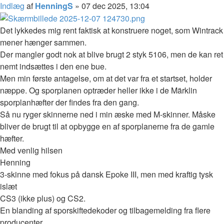
Indlæg
af
HenningS
»
07 dec 2025, 13:04
Det lykkedes mig rent faktisk at konstruere noget, som Wintrack
mener hænger sammen.
Der mangler godt nok at blive brugt 2 styk 5106, men de kan ret
nemt indsættes i den ene bue.
Men min første antagelse, om at det var fra et startset, holder
næppe. Og sporplanen optræder heller ikke i de Märklin
sporplanhæfter der findes fra den gang.
Så nu ryger skinnerne ned i min æske med M-skinner. Måske
bliver de brugt til at opbygge en af sporplanerne fra de gamle
hæfter.
Med venlig hilsen
Henning
3-skinne med fokus på dansk Epoke III, men med kraftig tysk
islæt
CS3 (ikke plus) og CS2.
En blanding af sporskiftedekoder og tilbagemelding fra flere
producenter