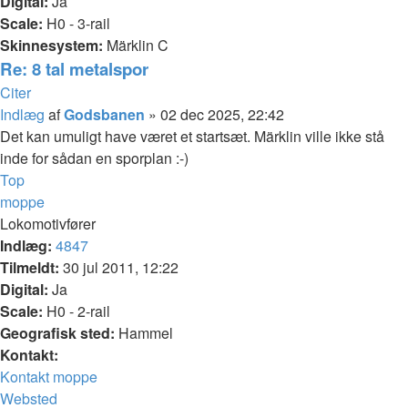
Digital:
Ja
Scale:
H0 - 3-rail
Skinnesystem:
Märklin C
Re: 8 tal metalspor
Citer
Indlæg
af
Godsbanen
»
02 dec 2025, 22:42
Det kan umuligt have været et startsæt. Märklin ville ikke stå
inde for sådan en sporplan :-)
Top
moppe
Lokomotivfører
Indlæg:
4847
Tilmeldt:
30 jul 2011, 12:22
Digital:
Ja
Scale:
H0 - 2-rail
Geografisk sted:
Hammel
Kontakt:
Kontakt moppe
Websted