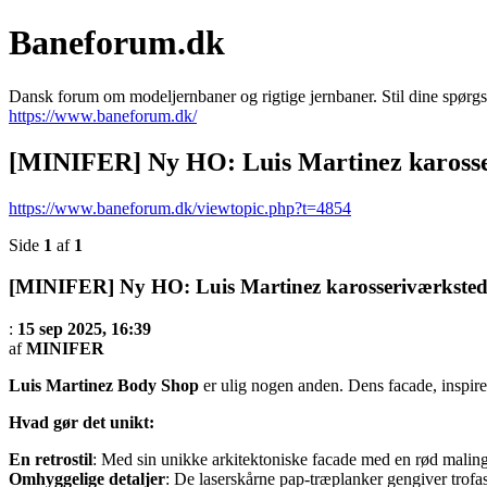
Baneforum.dk
Dansk forum om modeljernbaner og rigtige jernbaner. Stil dine spørgs
https://www.baneforum.dk/
[MINIFER] Ny HO: Luis Martinez karosse
https://www.baneforum.dk/viewtopic.php?t=4854
Side
1
af
1
[MINIFER] Ny HO: Luis Martinez karosseriværksted
:
15 sep 2025, 16:39
af
MINIFER
Luis Martinez Body Shop
er ulig nogen anden. Dens facade, inspirere
Hvad gør det unikt:
En retrostil
: Med sin unikke arkitektoniske facade med en rød maling 
Omhyggelige detaljer
: De laserskårne pap-træplanker gengiver trofas