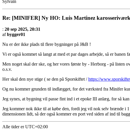
Sylvain
Re: [MINIFER] Ny HO: Luis Martinez karosseriværk
:
20 sep 2025, 20:31
af
bygger01
Nu er der ikke plads til flere bygninger på J&B !
Vi er også kommet så langt at med et par dages arbejde, så er banen f
Men noget skal der ske, og her vores første by - Herborg - på listen o
o.s.v.
Her skal den nye stige ( se den på Sporskiftet /
https://www.sporskift
Og nu kommer grunden til indlægget, for det værksted fra Minifer kun
Jeg synes, at bygning vil passe fint ind i et epoke III anlæg, for så k
Jeg kommer nok ikke til at købe den, fordi jeg vil nok selv brænde i 
dimensionen lidt, så der også kommer en port ved siden af ind til bagg
Alle tider er
UTC+02:00