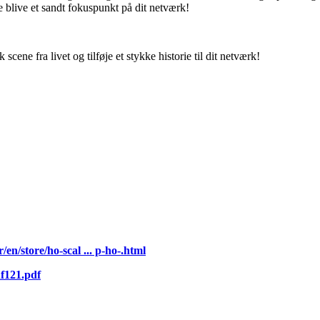
e blive et sandt fokuspunkt på dit netværk!
ne fra livet og tilføje et stykke historie til dit netværk!
/en/store/ho-scal ... p-ho-.html
nf121.pdf