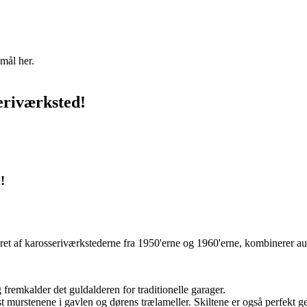
mål her.
riværksted!
!
t af karosseriværkstederne fra 1950'erne og 1960'erne, kombinerer autenti
fremkalder det guldalderen for traditionelle garager.
t murstenene i gavlen og dørens trælameller. Skiltene er også perfekt g