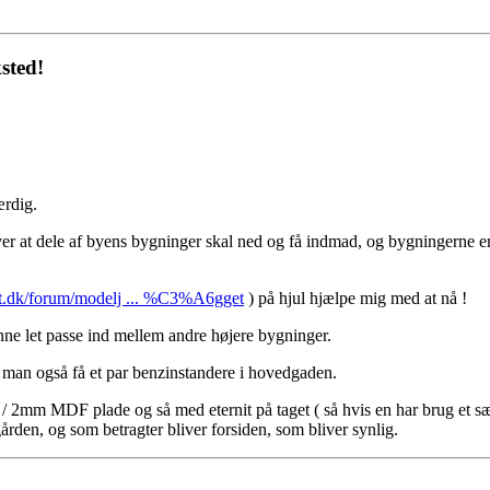
sted!
ærdig.
ver at dele af byens bygninger skal ned og få indmad, og bygningerne er f
et.dk/forum/modelj ... %C3%A6gget
) på hjul hjælpe mig med at nå !
ne let passe ind mellem andre højere bygninger.
an man også få et par benzinstandere i hovedgaden.
1 / 2mm MDF plade og så med eternit på taget ( så hvis en har brug et sæ
ården, og som betragter bliver forsiden, som bliver synlig.