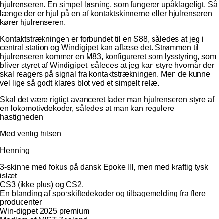
hjulrenseren. En simpel løsning, som fungerer upåklageligt. Så
længe der er hjul på en af kontaktskinnerne eller hjulrenseren
kører hjulrenseren.
Kontaktstrækningen er forbundet til en S88, således at jeg i
central station og Windigipet kan aflæse det. Strømmen til
hjulrenseren kommer en M83, konfigureret som lysstyring, som
bliver styret af Windigipet, således at jeg kan styre hvornår der
skal reagers på signal fra kontaktstrækningen. Men de kunne
vel lige så godt klares blot ved et simpelt relæ.
Skal det være rigtigt avanceret lader man hjulrenseren styre af
en lokomotivdekoder, således at man kan regulere
hastigheden.
Med venlig hilsen
Henning
3-skinne med fokus på dansk Epoke III, men med kraftig tysk
islæt
CS3 (ikke plus) og CS2.
En blanding af sporskiftedekoder og tilbagemelding fra flere
producenter
Win-digpet 2025 premium