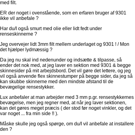
med filt.
ER der noget i ovenstående, som en erfaren bruger af 9301
ikke vil anbefale ?
Har du/I også smurt med olie eller lidt fedt under
renseskinnerne ?
Jeg overvejer lidt 3mm filt mellem underlaget og 9301 ! / Mon
det hjælper lydmæssig ?
Da jeg nu skal ind nedenunder og indsætte & tilpasse, så
ender det nok med, at jeg laver en sektion med 9301 & begge
skinnesider på mit arbejdsbord. Det vil gøre det lettere, og jeg
vil også anvende flex skinnestumper på begge sider, da jeg så
kan skubbe skinnerne med den mindste afstand til de
bevægelige rensestykker.
Lux anbefaler at man arbejder med 3 mm p.gr. rensestykkernes
bevægelse, men jeg regner med, at når jeg laver sektionen,
kan det gøres meget præcis ( der stod før noget vinkler, og det
var noget ... fra min side !! ).
Måske skulle jeg også spørge, om du/I vil anbefale at installere
den ?