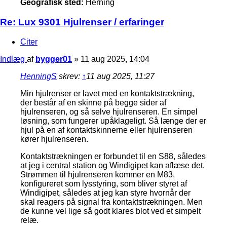
Geografisk sted:
Herning
Re: Lux 9301 Hjulrenser / erfaringer
Citer
Indlæg
af
bygger01
»
11 aug 2025, 14:04
HenningS
skrev:
↑
11 aug 2025, 11:27
Min hjulrenser er lavet med en kontaktstrækning,
der består af en skinne på begge sider af
hjulrenseren, og så selve hjulrenseren. En simpel
løsning, som fungerer upåklageligt. Så længe der er
hjul på en af kontaktskinnerne eller hjulrenseren
kører hjulrenseren.
Kontaktstrækningen er forbundet til en S88, således
at jeg i central station og Windigipet kan aflæse det.
Strømmen til hjulrenseren kommer en M83,
konfigureret som lysstyring, som bliver styret af
Windigipet, således at jeg kan styre hvornår der
skal reagers på signal fra kontaktstrækningen. Men
de kunne vel lige så godt klares blot ved et simpelt
relæ.