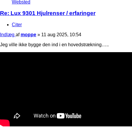
Websted
Re: Lux 9301 Hjulrenser / erfaringer
Citer
Indlæg
af
moppe
»
11 aug 2025, 10:54
Jeg ville ikke bygge den ind i en hovedstrækning…..