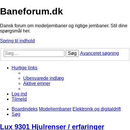
Baneforum.dk
Dansk forum om modeljernbaner og rigtige jernbaner. Stil dine
spørgsmål her.
Spring til indhold
Søg
Avanceret søgning
Hurtige links
Ubesvarede indlæg
Aktive emner
Log ind
Tilmeld
Boardindeks
Modeljernbaner
Elektronik og digitaldrift
Søg
Lux 9301 Hjulrenser / erfaringer