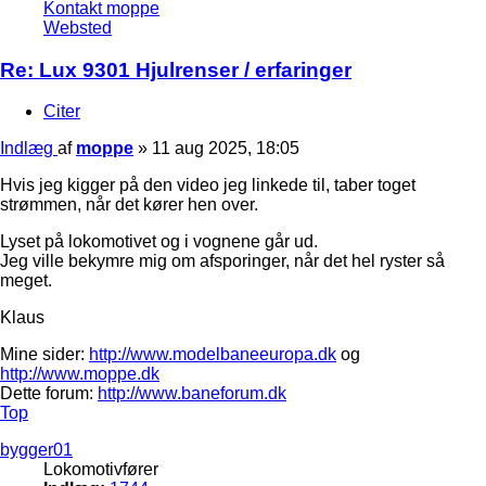
Kontakt moppe
Websted
Re: Lux 9301 Hjulrenser / erfaringer
Citer
Indlæg
af
moppe
»
11 aug 2025, 18:05
Hvis jeg kigger på den video jeg linkede til, taber toget
strømmen, når det kører hen over.
Lyset på lokomotivet og i vognene går ud.
Jeg ville bekymre mig om afsporinger, når det hel ryster så
meget.
Klaus
Mine sider:
http://www.modelbaneeuropa.dk
og
http://www.moppe.dk
Dette forum:
http://www.baneforum.dk
Top
bygger01
Lokomotivfører