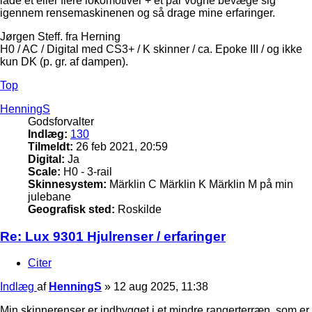
lade et eller flere lokomotiver + et par vogne bevæge sig
igennem rensemaskinenen og så drage mine erfaringer.
Jørgen Steff. fra Herning
H0 / AC / Digital med CS3+ / K skinner / ca. Epoke III / og ikke
kun DK (p. gr. af dampen).
Top
HenningS
Godsforvalter
Indlæg:
130
Tilmeldt:
26 feb 2021, 20:59
Digital:
Ja
Scale:
H0 - 3-rail
Skinnesystem:
Märklin C Märklin K Märklin M på min
julebane
Geografisk sted:
Roskilde
Re: Lux 9301 Hjulrenser / erfaringer
Citer
Indlæg
af
HenningS
»
12 aug 2025, 11:38
Min skinnerenser er indbygget i et mindre rangerterræn, som er