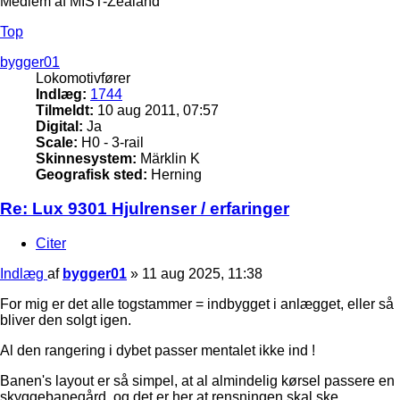
Medlem af MIST-Zealand
Top
bygger01
Lokomotivfører
Indlæg:
1744
Tilmeldt:
10 aug 2011, 07:57
Digital:
Ja
Scale:
H0 - 3-rail
Skinnesystem:
Märklin K
Geografisk sted:
Herning
Re: Lux 9301 Hjulrenser / erfaringer
Citer
Indlæg
af
bygger01
»
11 aug 2025, 11:38
For mig er det alle togstammer = indbygget i anlægget, eller så
bliver den solgt igen.
Al den rangering i dybet passer mentalet ikke ind !
Banen's layout er så simpel, at al almindelig kørsel passere en
skyggebanegård, og det er her at rensningen skal ske.