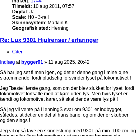
Indlæg:
1744
Tilmeldt:
10 aug 2011, 07:57
Digital:
Ja
Scale:
H0 - 3-rail
Skinnesystem:
Märklin K
Geografisk sted:
Herning
Re: Lux 9301 Hjulrenser / erfaringer
Citer
Indlæg
af
bygger01
»
11 aug 2025, 20:42
Så har jeg set filmen igen, og det er denne gang i mine øjne
skræmmende, fordi pludselig forsvinder lyset på lokomotivet !
Jeg "læste" første gang, som om der blev slukket for lyset, fordi
lokomotivet fortsatte med at køre uden lys. Men hvis lyset er
tændt og lokomotivet kører, så skal der da være lys på !
Så jeg vil vente på HenningS svar om 9301 er indbygget,
således, at det er en del af hans bane, og om der er skubberi
og den slags !
Jeg vil også lave en skinnestump med 9301 på min. 100 cm, og