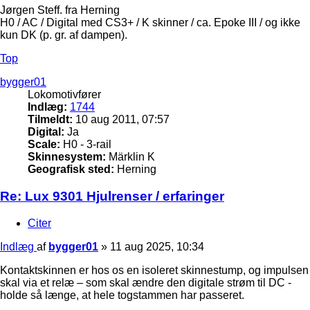
Jørgen Steff. fra Herning
H0 / AC / Digital med CS3+ / K skinner / ca. Epoke III / og ikke
kun DK (p. gr. af dampen).
Top
bygger01
Lokomotivfører
Indlæg:
1744
Tilmeldt:
10 aug 2011, 07:57
Digital:
Ja
Scale:
H0 - 3-rail
Skinnesystem:
Märklin K
Geografisk sted:
Herning
Re: Lux 9301 Hjulrenser / erfaringer
Citer
Indlæg
af
bygger01
»
11 aug 2025, 10:34
Kontaktskinnen er hos os en isoleret skinnestump, og impulsen
skal via et relæ – som skal ændre den digitale strøm til DC -
holde så længe, at hele togstammen har passeret.