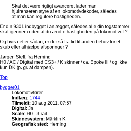
Skal det være rigtigt avanceret lader man
hjulrenseren styre af en lokomotivdekoder, således
at man kan regulere hastigheden.
Er din 9301 indbygget i anlægget, således alle din togstammer
skal igennem uden at du ændre hastigheden på lokomotivet ?
Og hvis det er sådan, er der så fra tid til anden behov for et
skub eller afhjælpe afsporinger ?
Jørgen Steff. fra Herning
H0 / AC / Digital med CS3+ / K skinner / ca. Epoke III / og ikke
kun DK (p. gr. af dampen).
Top
bygger01
Lokomotivfører
Indlæg:
1744
Tilmeldt:
10 aug 2011, 07:57
Digital:
Ja
Scale:
H0 - 3-rail
Skinnesystem:
Märklin K
Geografisk sted:
Herning