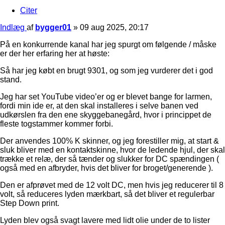
Citer
Indlæg
af
bygger01
»
09 aug 2025, 20:17
På en konkurrende kanal har jeg spurgt om følgende / måske
er der her erfaring her at høste:
Så har jeg købt en brugt 9301, og som jeg vurderer det i god
stand.
Jeg har set YouTube video’er og er blevet bange for larmen,
fordi min ide er, at den skal installeres i selve banen ved
udkørslen fra den ene skyggebanegård, hvor i princippet de
fleste togstammer kommer forbi.
Der anvendes 100% K skinner, og jeg forestiller mig, at start &
sluk bliver med en kontaktskinne, hvor de ledende hjul, der skal
trække et relæ, der så tænder og slukker for DC spændingen (
også med en afbryder, hvis det bliver for broget/generende ).
Den er afprøvet med de 12 volt DC, men hvis jeg reducerer til 8
volt, så reduceres lyden mærkbart, så det bliver et regulerbar
Step Down print.
Lyden blev også svagt lavere med lidt olie under de to lister