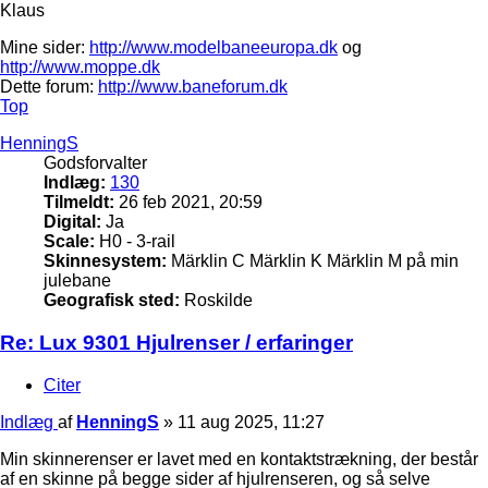
Klaus
Mine sider:
http://www.modelbaneeuropa.dk
og
http://www.moppe.dk
Dette forum:
http://www.baneforum.dk
Top
HenningS
Godsforvalter
Indlæg:
130
Tilmeldt:
26 feb 2021, 20:59
Digital:
Ja
Scale:
H0 - 3-rail
Skinnesystem:
Märklin C Märklin K Märklin M på min
julebane
Geografisk sted:
Roskilde
Re: Lux 9301 Hjulrenser / erfaringer
Citer
Indlæg
af
HenningS
»
11 aug 2025, 11:27
Min skinnerenser er lavet med en kontaktstrækning, der består
af en skinne på begge sider af hjulrenseren, og så selve