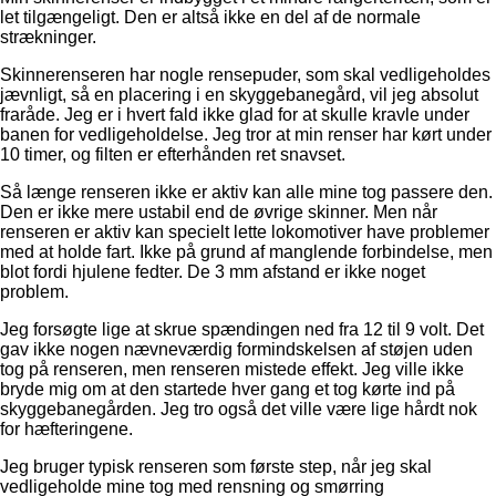
let tilgængeligt. Den er altså ikke en del af de normale
strækninger.
Skinnerenseren har nogle rensepuder, som skal vedligeholdes
jævnligt, så en placering i en skyggebanegård, vil jeg absolut
fraråde. Jeg er i hvert fald ikke glad for at skulle kravle under
banen for vedligeholdelse. Jeg tror at min renser har kørt under
10 timer, og filten er efterhånden ret snavset.
Så længe renseren ikke er aktiv kan alle mine tog passere den.
Den er ikke mere ustabil end de øvrige skinner. Men når
renseren er aktiv kan specielt lette lokomotiver have problemer
med at holde fart. Ikke på grund af manglende forbindelse, men
blot fordi hjulene fedter. De 3 mm afstand er ikke noget
problem.
Jeg forsøgte lige at skrue spændingen ned fra 12 til 9 volt. Det
gav ikke nogen nævneværdig formindskelsen af støjen uden
tog på renseren, men renseren mistede effekt. Jeg ville ikke
bryde mig om at den startede hver gang et tog kørte ind på
skyggebanegården. Jeg tro også det ville være lige hårdt nok
for hæfteringene.
Jeg bruger typisk renseren som første step, når jeg skal
vedligeholde mine tog med rensning og smørring