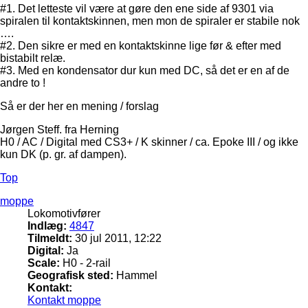
#1. Det letteste vil være at gøre den ene side af 9301 via
spiralen til kontaktskinnen, men mon de spiraler er stabile nok
….
#2. Den sikre er med en kontaktskinne lige før & efter med
bistabilt relæ.
#3. Med en kondensator dur kun med DC, så det er en af de
andre to !
Så er der her en mening / forslag
Jørgen Steff. fra Herning
H0 / AC / Digital med CS3+ / K skinner / ca. Epoke III / og ikke
kun DK (p. gr. af dampen).
Top
moppe
Lokomotivfører
Indlæg:
4847
Tilmeldt:
30 jul 2011, 12:22
Digital:
Ja
Scale:
H0 - 2-rail
Geografisk sted:
Hammel
Kontakt:
Kontakt moppe