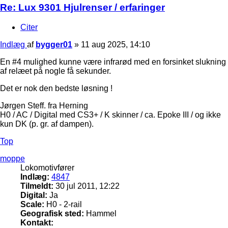
Re: Lux 9301 Hjulrenser / erfaringer
Citer
Indlæg
af
bygger01
»
11 aug 2025, 14:10
En #4 mulighed kunne være infrarød med en forsinket slukning
af relæet på nogle få sekunder.
Det er nok den bedste løsning !
Jørgen Steff. fra Herning
H0 / AC / Digital med CS3+ / K skinner / ca. Epoke III / og ikke
kun DK (p. gr. af dampen).
Top
moppe
Lokomotivfører
Indlæg:
4847
Tilmeldt:
30 jul 2011, 12:22
Digital:
Ja
Scale:
H0 - 2-rail
Geografisk sted:
Hammel
Kontakt: