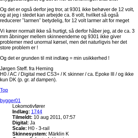
Og det er også derfor jeg tror, at 9301 ikke behøver de 12 volt,
og at jeg i stedet kan arbejde ca. 8 volt, hvilket så også
reducerer "larmen" betydelig, for 12 volt larmer alt for meget
Vi kører normalt ikke så hurtigt, så derfor håber jeg, at de ca. 3
mm åbninger mellem skinneenderne og 9301 ikke giver
problemer med unormal kørsel, men det naturligvis her det
store problem er !
Og det er grunden til mit indlæg = min usikkerhed !
Jørgen Steff. fra Herning
H0 / AC / Digital med CS3+ / K skinner / ca. Epoke III / og ikke
kun DK (p. gr. af dampen).
Top
bygger01
Lokomotivfører
Indlæg:
1744
Tilmeldt:
10 aug 2011, 07:57
Digital:
Ja
Scale:
H0 - 3-rail
Skinnesystem:
Märklin K