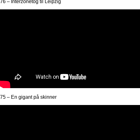
76 – Interzonetog til Leipzig
75 – En gigant på skinner