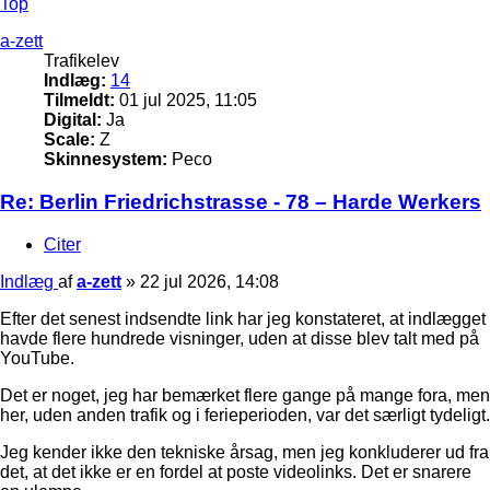
Top
a-zett
Trafikelev
Indlæg:
14
Tilmeldt:
01 jul 2025, 11:05
Digital:
Ja
Scale:
Z
Skinnesystem:
Peco
Re: Berlin Friedrichstrasse - 78 – Harde Werkers
Citer
Indlæg
af
a-zett
»
22 jul 2026, 14:08
Efter det senest indsendte link har jeg konstateret, at indlægget
havde flere hundrede visninger, uden at disse blev talt med på
YouTube.
Det er noget, jeg har bemærket flere gange på mange fora, men
her, uden anden trafik og i ferieperioden, var det særligt tydeligt.
Jeg kender ikke den tekniske årsag, men jeg konkluderer ud fra
det, at det ikke er en fordel at poste videolinks. Det er snarere