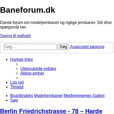
Baneforum.dk
Dansk forum om modeljernbaner og rigtige jernbaner. Stil dine
spørgsmål her.
Spring til indhold
Søg
Avanceret søgning
Hurtige links
Ubesvarede indlæg
Aktive emner
Log ind
Tilmeld
Boardindeks
Modeljernbaner
Medlemmernes Galleri
Søg
Berlin Friedrichstrasse - 78 – Harde