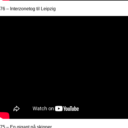
76 – Interzonetog til Leipzig
75 – En gigant på skinner