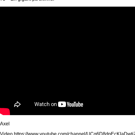
Axel
Video https://www.youtube.com/channel/UCg6D8dpEcKIaDw