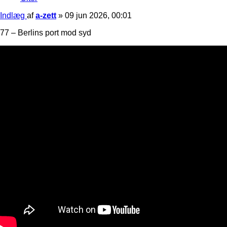
Indlæg
af
a-zett
»
09 jun 2026, 00:01
77 – Berlins port mod syd