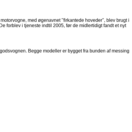
torvogne, med øgenavnet "firkantede hoveder", blev brugt i
forblev i tjeneste indtil 2005, før de midlertidigt fandt et nyt
godsvognen. Begge modeller er bygget fra bunden af ​​messing