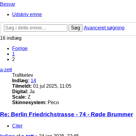
Besvar
Udskriv emne
Søg
Avanceret søgning
16 indlæg
Forrige
1
2
a-zett
Trafikelev
Indlæg:
14
Tilmeldt:
01 jul 2025, 11:05
Digital:
Ja
Scale:
Z
Skinnesystem:
Peco
Re: Berlin Friedrichstrasse - 74 - Røde Brummer
Citer