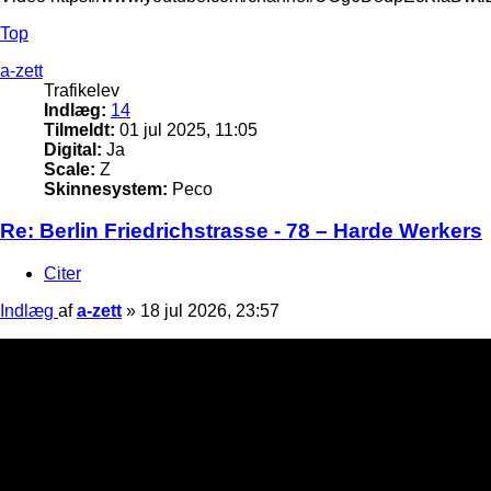
Top
a-zett
Trafikelev
Indlæg:
14
Tilmeldt:
01 jul 2025, 11:05
Digital:
Ja
Scale:
Z
Skinnesystem:
Peco
Re: Berlin Friedrichstrasse - 78 – Harde Werkers
Citer
Indlæg
af
a-zett
»
18 jul 2026, 23:57