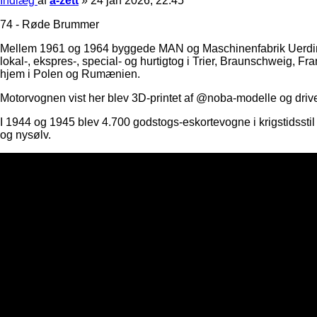
Indlæg
af
a-zett
»
24 jan 2026, 22:45
74 - Røde Brummer
Mellem 1961 og 1964 byggede MAN og Maschinenfabrik Uerding
lokal-, ekspres-, special- og hurtigtog i Trier, Braunschweig, Fra
hjem i Polen og Rumænien.
Motorvognen vist her blev 3D-printet af @noba-modelle og driv
I 1944 og 1945 blev 4.700 godstogs-eskortevogne i krigstidss
og nysølv.