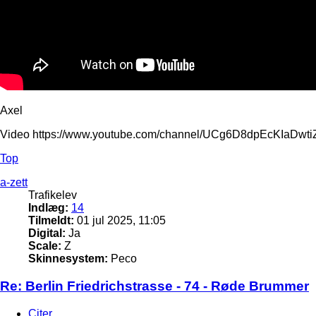
Axel
Video https://www.youtube.com/channel/UCg6D8dpEcKIaDw
Top
a-zett
Trafikelev
Indlæg:
14
Tilmeldt:
01 jul 2025, 11:05
Digital:
Ja
Scale:
Z
Skinnesystem:
Peco
Re: Berlin Friedrichstrasse - 74 - Røde Brummer
Citer