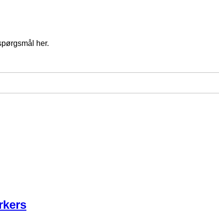
spørgsmål her.
rkers