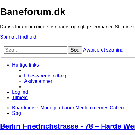
Baneforum.dk
Dansk forum om modeljernbaner og rigtige jernbaner. Stil dine 
Spring til indhold
Søg
Avanceret søgning
Hurtige links
Ubesvarede indlæg
Aktive emner
Log ind
Tilmeld
Boardindeks
Modeljernbaner
Medlemmernes Galleri
Søg
Berlin Friedrichstrasse - 78 – Harde We