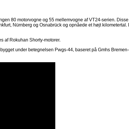
en 80 motorvogne og 55 mellemvogne af VT24-serien. Disse mo
nkfurt, Nürnberg og Osnabrück og opnåede et højt kilometertal. De 
es af Rokuhan Shorty-motorer.
til bygget under betegnelsen Pwgs-44, baseret på Gmhs Bremen-