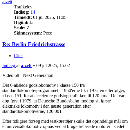
a-zett
Trafikelev
Indlæg:
14
Tilmeldt:
01 jul 2025, 11:05
Digital:
Ja
Scale:
Z
Skinnesystem:
Peco
Re: Berlin Friedrichstrasse
Citer
Indlæg
af
a-zett
»
09 jul 2025, 15:02
Video 68 - Next Generation
Det 6-akslede godslokomotiv i klasse 150 fra
standardlokomotivprogrammet i 1950'erne fik i 1972 en efterfølger,
klasse 151, for at accelerere godstogstrafikken til 120 km/t. Det var
dog først i 1979, at Deutsche Bundesbahn modtog sit første
elektriske lokomotiv i den næste generation efter
standardlokomotiverne, 120 001.
Efter tidligere forsøg med testkøretøjer skulle det oprindelige mål om
et universallokomotiv opnås ved at bruge trefasede motorer i stedet