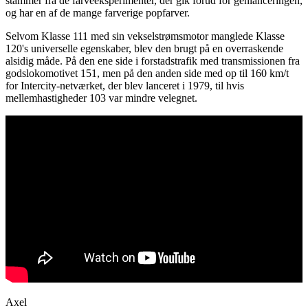
stammer fra de farveeksperimenter, der gik forud for genlanceringen,
og har en af ​​de mange farverige popfarver.
Selvom Klasse 111 med sin vekselstrømsmotor manglede Klasse
120's universelle egenskaber, blev den brugt på en overraskende
alsidig måde. På den ene side i forstadstrafik med transmissionen fra
godslokomotivet 151, men på den anden side med op til 160 km/t
for Intercity-netværket, der blev lanceret i 1979, til hvis
mellemhastigheder 103 var mindre velegnet.
Axel