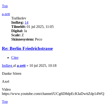
Top
a-zett
Trafikelev
Indlæg:
14
Tilmeldt:
01 jul 2025, 11:05
Digital:
Ja
Scale:
Z
Skinnesystem:
Peco
Re: Berlin Friedrichstrasse
Citer
Indlæg
af
a-zett
»
10 jul 2025, 10:18
Danke Sören
Axel
Video
https://www.youtube.com/channel/UCg6D8dpEcKIaDwtiZdp14WQ
Top