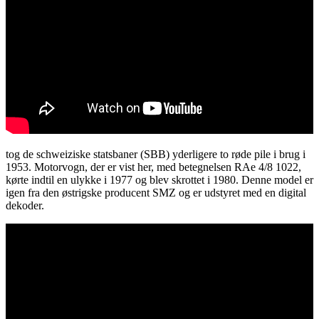
tog de schweiziske statsbaner (SBB) yderligere to røde pile i brug i
1953. Motorvogn, der er vist her, med betegnelsen RAe 4/8 1022,
kørte indtil en ulykke i 1977 og blev skrottet i 1980. Denne model er
igen fra den østrigske producent SMZ og er udstyret med en digital
dekoder.