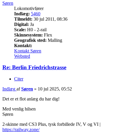
Søren
Lokomotivfører
Indlæg:
5460
Tilmeldt:
30 jul 2011, 08:36
Digital:
Ja
Scale:
H0 - 2-rail
Skinnesystem:
Flex
Geografisk sted:
Malling
Kontakt:
Kontakt Søren
Websted
Re: Berlin Friedrichstrasse
Citer
Indlæg
af
Søren
»
10 jul 2025, 05:52
Det er et flot anlæg du har dig!
Med venlig hilsen
Søren
2-skinne med CS3 Plus, tysk forbillede IV, V og VI |
https://railway.zone/