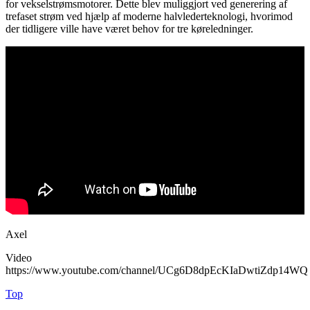
for vekselstrømsmotorer. Dette blev muliggjort ved generering af
trefaset strøm ved hjælp af moderne halvlederteknologi, hvorimod
der tidligere ville have været behov for tre køreledninger.
Axel
Video
https://www.youtube.com/channel/UCg6D8dpEcKIaDwtiZdp14WQ
Top