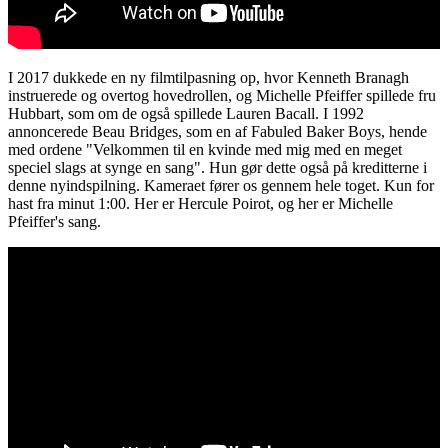
I 2017 dukkede en ny filmtilpasning op, hvor Kenneth Branagh
instruerede og overtog hovedrollen, og Michelle Pfeiffer spillede fru
Hubbart, som om de også spillede Lauren Bacall. I 1992
annoncerede Beau Bridges, som en af ​​Fabuled Baker Boys, hende
med ordene "Velkommen til en kvinde med mig med en meget
speciel slags at synge en sang". Hun gør dette også på kreditterne i
denne nyindspilning. Kameraet fører os gennem hele toget. Kun for
hast fra minut 1:00. Her er Hercule Poirot, og her er Michelle
Pfeiffer's sang.