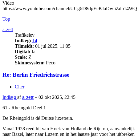
Video
https://www.youtube.com/channel/UCg6D8dpEcKIaDwtiZdp14WQ
Top
a-zett
Trafikelev
Indlæg:
14
Tilmeldt:
01 jul 2025, 11:05
Digital:
Ja
Scale:
Z
Skinnesystem:
Peco
Re: Berlin Friedrichstrasse
Citer
Indlæg
af
a-zett
»
02 okt 2025, 22:45
61 - Rheingold Deel 1
De Rheingold is dé Duitse luxetrein.
Vanaf 1928 reed hij van Hoek van Holland de Rijn op, aanvankelijk
naar Bazel, later naar Luzern en in het laatste jaar voor het uitbreken