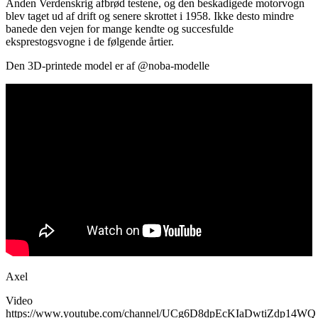
Anden Verdenskrig afbrød testene, og den beskadigede motorvogn
blev taget ud af drift og senere skrottet i 1958. Ikke desto mindre
banede den vejen for mange kendte og succesfulde
eksprestogsvogne i de følgende årtier.
Den 3D-printede model er af @noba-modelle
Axel
Video
https://www.youtube.com/channel/UCg6D8dpEcKIaDwtiZdp14WQ