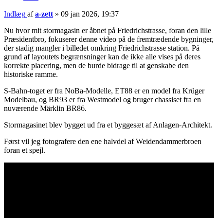
Indlæg
af
a-zett
»
09 jan 2026, 19:37
Nu hvor mit stormagasin er åbnet på Friedrichstrasse, foran den lille
Præsidentbro, fokuserer denne video på de fremtrædende bygninger,
der stadig mangler i billedet omkring Friedrichstrasse station. På
grund af layoutets begrænsninger kan de ikke alle vises på deres
korrekte placering, men de burde bidrage til at genskabe den
historiske ramme.
S-Bahn-toget er fra NoBa-Modelle, ET88 er en model fra Krüger
Modelbau, og BR93 er fra Westmodel og bruger chassiset fra en
nuværende Märklin BR86.
Stormagasinet blev bygget ud fra et byggesæt af Anlagen-Architekt.
Først vil jeg fotografere den ene halvdel af Weidendammerbroen
foran et spejl.