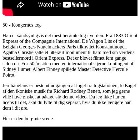
50 - Kongernes tog
Han er sandsynligvis det mest berømte tog i verden. Fra 1883 Orient
Express of the Compagnie International De Wagon Lits of the
Belgian Georges Nagelmackers Paris tilknyttet Konstantinopel.
Agatha Christie satte et litterært monument til ham med sin verdens
bestsellermord i Orient Express. Det er blevet filmet fem gange
siden da. For 50 år siden med en international stjerne kontingent af
Sidney Lumet. Albert Finney spillede Master Detective Hercule
Poirot.
Jernbanefans er bestemt udgangen af ​​toget fra togstationen, ledsaget
af den ikoniske musik fra Richard Rodney Benett, som jeg gerne
ville have ønsket at påtage sig denne video. Da jeg ikke har en
licens til det, skal du lytte til dig separat, hvis du ikke længere har
dem i dit øre.
Her er den berømte scene