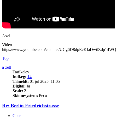
Axel
Video
https://www.youtube.com/channel/UCg6D8dpEcKIaDwtiZdp14WQ
Top
a-zett
Trafikelev
Indlæg:
14
Tilmeldt:
01 jul 2025, 11:05
Digital:
Ja
Scale:
Z
Skinnesystem:
Peco
Re: Berlin Friedrichstrasse
Citer