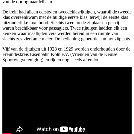
van de oorlog naar Milaan.
De trein had alleen eerste- en tweedeklasrijtuigen, waarbij de tweede
klas overeenkwam met de huidige eerste klas, terwijl de eerste klas
uitzonderlijke luxe bood. Slechts twee brede zitplaatsen per rij
waren beschikbaar voor passagiers. Twee rijtuigen hadden elk een
keuken waar maaltijden vers werden bereid in een ruimte van
slechts zes vierkante meter. De bediening gebeurde aan uw zitplaats.
Vijf van de rijtuigen uit 1928 en 1929 worden onderhouden door de
Freundeskreis Eisenbahn Köln e.V. (Vrienden van de Keulse
Spoorwegvereniging) en rijden nog steeds af en toe.