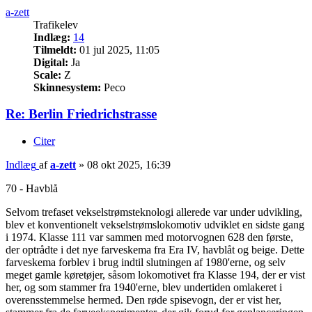
a-zett
Trafikelev
Indlæg:
14
Tilmeldt:
01 jul 2025, 11:05
Digital:
Ja
Scale:
Z
Skinnesystem:
Peco
Re: Berlin Friedrichstrasse
Citer
Indlæg
af
a-zett
»
08 okt 2025, 16:39
70 - Havblå
Selvom trefaset vekselstrømsteknologi allerede var under udvikling,
blev et konventionelt vekselstrømslokomotiv udviklet en sidste gang
i 1974. Klasse 111 var sammen med motorvognen 628 den første,
der optrådte i det nye farveskema fra Era IV, havblåt og beige. Dette
farveskema forblev i brug indtil slutningen af ​​1980'erne, og selv
meget gamle køretøjer, såsom lokomotivet fra Klasse 194, der er vist
her, og som stammer fra 1940'erne, blev undertiden omlakeret i
overensstemmelse hermed. Den røde spisevogn, der er vist her,