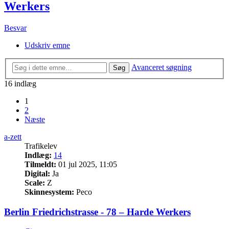
Werkers
Besvar
Udskriv emne
Avanceret søgning
Søg
16 indlæg
1
2
Næste
a-zett
Trafikelev
Indlæg:
14
Tilmeldt:
01 jul 2025, 11:05
Digital:
Ja
Scale:
Z
Skinnesystem:
Peco
Berlin Friedrichstrasse - 78 – Harde Werkers