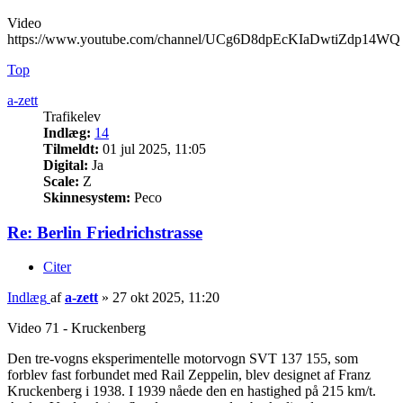
Video
https://www.youtube.com/channel/UCg6D8dpEcKIaDwtiZdp14WQ
Top
a-zett
Trafikelev
Indlæg:
14
Tilmeldt:
01 jul 2025, 11:05
Digital:
Ja
Scale:
Z
Skinnesystem:
Peco
Re: Berlin Friedrichstrasse
Citer
Indlæg
af
a-zett
»
27 okt 2025, 11:20
Video 71 - Kruckenberg
Den tre-vogns eksperimentelle motorvogn SVT 137 155, som
forblev fast forbundet med Rail Zeppelin, blev designet af Franz
Kruckenberg i 1938. I 1939 nåede den en hastighed på 215 km/t.