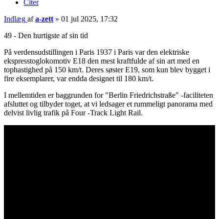
Citer
Indlæg
af
a-zett
»
01 jul 2025, 17:32
49 - Den hurtigste af sin tid
På verdensudstillingen i Paris 1937 i Paris var den elektriske
ekspresstoglokomotiv E18 den mest kraftfulde af sin art med en
tophastighed på 150 km/t. Deres søster E19, som kun blev bygget i
fire eksemplarer, var endda designet til 180 km/t.
I mellemtiden er baggrunden for "Berlin Friedrichstraße" -faciliteten
afsluttet og tilbyder toget, at vi ledsager et rummeligt panorama med
delvist livlig trafik på Four -Track Light Rail.