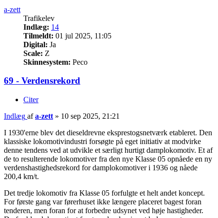
a-zett
Trafikelev
Indlæg:
14
Tilmeldt:
01 jul 2025, 11:05
Digital:
Ja
Scale:
Z
Skinnesystem:
Peco
69 - Verdensrekord
Citer
Indlæg
af
a-zett
»
10 sep 2025, 21:21
I 1930'erne blev det dieseldrevne eksprestogsnetværk etableret. Den
klassiske lokomotivindustri forsøgte på eget initiativ at modvirke
denne tendens ved at udvikle et særligt hurtigt damplokomotiv. Et af
de to resulterende lokomotiver fra den nye Klasse 05 opnåede en ny
verdenshastighedsrekord for damplokomotiver i 1936 og nåede
200,4 km/t.
Det tredje lokomotiv fra Klasse 05 forfulgte et helt andet koncept.
For første gang var førerhuset ikke længere placeret bagest foran
tenderen, men foran for at forbedre udsynet ved høje hastigheder.