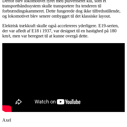
Derfor blev lokomotivet fyret med pulveriseret kul, som et
transportbåndssystem skulle transportere fra tenderen til
forbrændingskammeret. Dette fungerede dog ikke tilfredsstillende,
og lokomotivet blev senere ombygget til det klassiske layout.
Elektrisk trækkraft skulle også accelereres yderligere. E19-serien,
der var afledt af E18 i 1937, var designet til en hastighed på 180
km/t, men var beregnet til at kunne overgå dette.
Axel