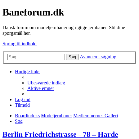
Baneforum.dk
Dansk forum om modeljernbaner og rigtige jernbaner. Stil dine
spørgsmål her.
Spring til indhold
Avanceret søgning
Søg
Hurtige links
Ubesvarede indlæg
Aktive emner
Log ind
Tilmeld
Boardindeks
Modeljernbaner
Medlemmernes Galleri
Søg
Berlin Friedrichstrasse - 78 – Harde