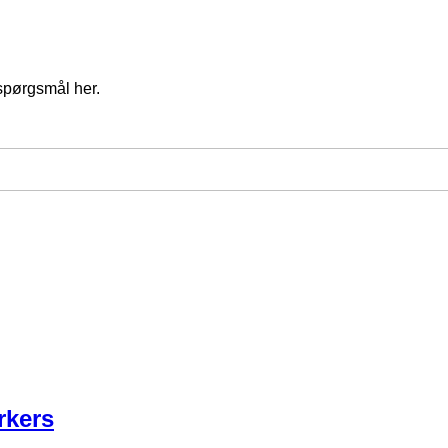
spørgsmål her.
rkers