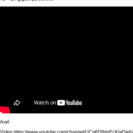
Axel
Video https://www.youtube.com/channel/UCg6D8dpEcKIaDw