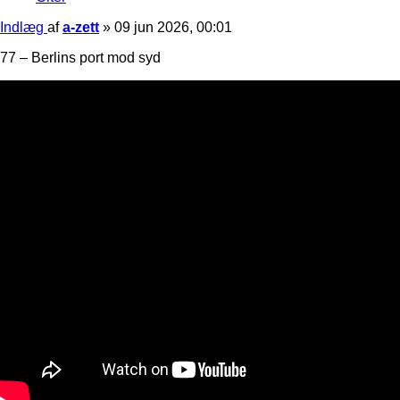
Indlæg
af
a-zett
»
09 jun 2026, 00:01
77 – Berlins port mod syd