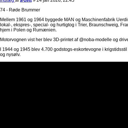
Indlæg
af
a-zett
»
24 jan 2026, 22:45
74 - Røde Brummer
Mellem 1961 og 1964 byggede MAN og Maschinenfabrik Uerding
lokal-, ekspres-, special- og hurtigtog i Trier, Braunschweig, Fra
hjem i Polen og Rumænien.
Motorvognen vist her blev 3D-printet af @noba-modelle og driv
I 1944 og 1945 blev 4.700 godstogs-eskortevogne i krigstidss
og nysølv.