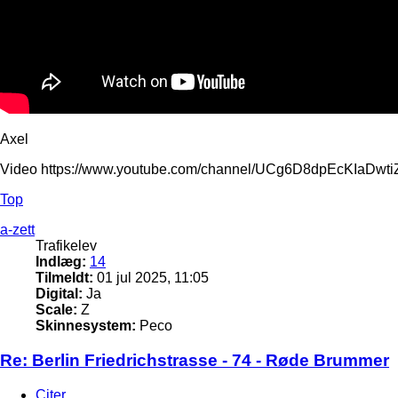
Axel
Video https://www.youtube.com/channel/UCg6D8dpEcKIaDw
Top
a-zett
Trafikelev
Indlæg:
14
Tilmeldt:
01 jul 2025, 11:05
Digital:
Ja
Scale:
Z
Skinnesystem:
Peco
Re: Berlin Friedrichstrasse - 74 - Røde Brummer
Citer