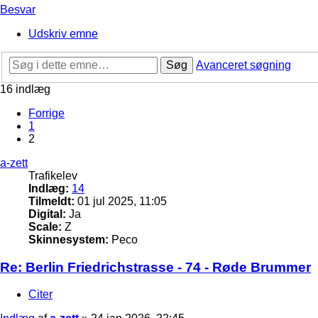
Besvar
Udskriv emne
Søg
Avanceret søgning
16 indlæg
Forrige
1
2
a-zett
Trafikelev
Indlæg:
14
Tilmeldt:
01 jul 2025, 11:05
Digital:
Ja
Scale:
Z
Skinnesystem:
Peco
Re: Berlin Friedrichstrasse - 74 - Røde Brummer
Citer