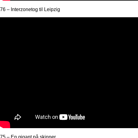
76 – Interzonetog til Leipzig
75 – En gigant på skinner