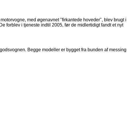
torvogne, med øgenavnet "firkantede hoveder", blev brugt i
forblev i tjeneste indtil 2005, før de midlertidigt fandt et nyt
godsvognen. Begge modeller er bygget fra bunden af ​​messing