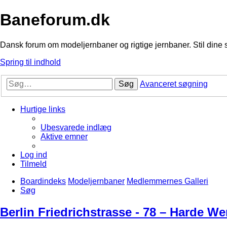
Baneforum.dk
Dansk forum om modeljernbaner og rigtige jernbaner. Stil dine 
Spring til indhold
Søg
Avanceret søgning
Hurtige links
Ubesvarede indlæg
Aktive emner
Log ind
Tilmeld
Boardindeks
Modeljernbaner
Medlemmernes Galleri
Søg
Berlin Friedrichstrasse - 78 – Harde We