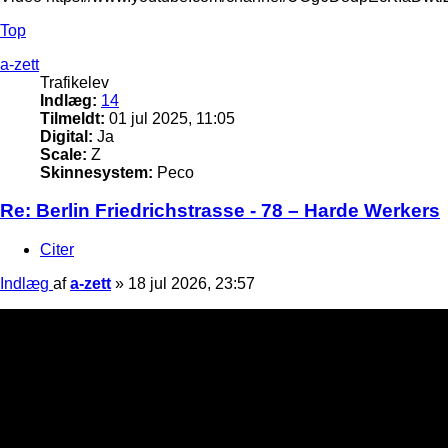
Top
a-zett
Trafikelev
Indlæg:
14
Tilmeldt:
01 jul 2025, 11:05
Digital:
Ja
Scale:
Z
Skinnesystem:
Peco
Re: Berlin Friedrichstrasse - 78 – Harde Werkers
Citer
Indlæg
af
a-zett
»
18 jul 2026, 23:57