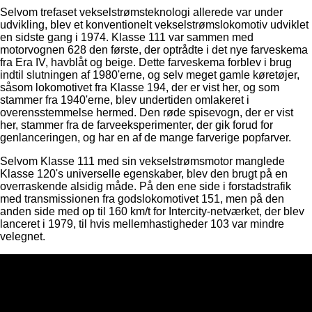
Selvom trefaset vekselstrømsteknologi allerede var under
udvikling, blev et konventionelt vekselstrømslokomotiv udviklet
en sidste gang i 1974. Klasse 111 var sammen med
motorvognen 628 den første, der optrådte i det nye farveskema
fra Era IV, havblåt og beige. Dette farveskema forblev i brug
indtil slutningen af ​​1980'erne, og selv meget gamle køretøjer,
såsom lokomotivet fra Klasse 194, der er vist her, og som
stammer fra 1940'erne, blev undertiden omlakeret i
overensstemmelse hermed. Den røde spisevogn, der er vist
her, stammer fra de farveeksperimenter, der gik forud for
genlanceringen, og har en af ​​de mange farverige popfarver.
Selvom Klasse 111 med sin vekselstrømsmotor manglede
Klasse 120's universelle egenskaber, blev den brugt på en
overraskende alsidig måde. På den ene side i forstadstrafik
med transmissionen fra godslokomotivet 151, men på den
anden side med op til 160 km/t for Intercity-netværket, der blev
lanceret i 1979, til hvis mellemhastigheder 103 var mindre
velegnet.