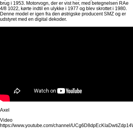
brug i 1953. Motorvogn, der er vist her, med betegnelsen RAe
4/8 1022, kørte indtil en ulykke i 1977 og blev skrottet i 1980.
Denne model er igen fra den østrigske producent SMZ og er
udstyret med en digital dekoder.
Axel
Video
https://www.youtube.com/channel/UCg6D8dpEcKIaDwtiZdp1