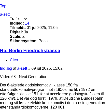
Top
a-zett
Trafikelev
Indlæg:
14
Tilmeldt:
01 jul 2025, 11:05
Digital:
Ja
Scale:
Z
Skinnesystem:
Peco
Re: Berlin Friedrichstrasse
Citer
Indlæg
af
a-zett
»
09 jul 2025, 15:02
Video 68 - Next Generation
Det 6-akslede godslokomotiv i klasse 150 fra
standardlokomotivprogrammet i 1950'erne fik i 1972 en
efterfølger, klasse 151, for at accelerere godstogstrafikken til
120 km/t. Det var dog først i 1979, at Deutsche Bundesbahn
modtog sit første elektriske lokomotiv i den næste generation
efter standardlokomotiverne, 120 001.