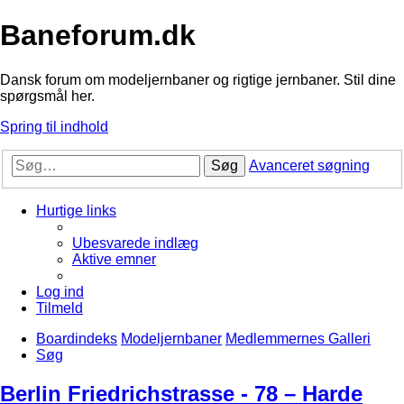
Baneforum.dk
Dansk forum om modeljernbaner og rigtige jernbaner. Stil dine
spørgsmål her.
Spring til indhold
Søg
Avanceret søgning
Hurtige links
Ubesvarede indlæg
Aktive emner
Log ind
Tilmeld
Boardindeks
Modeljernbaner
Medlemmernes Galleri
Søg
Berlin Friedrichstrasse - 78 – Harde