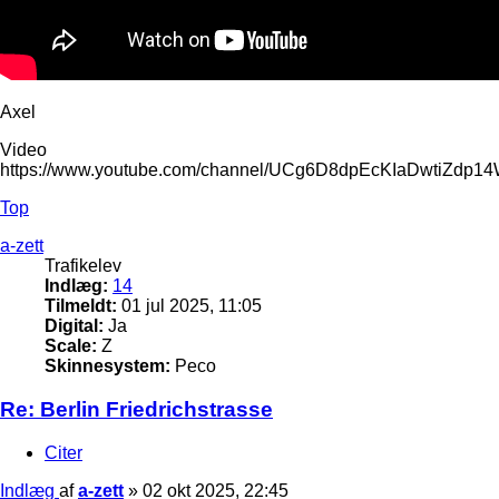
Axel
Video
https://www.youtube.com/channel/UCg6D8dpEcKIaDwtiZdp1
Top
a-zett
Trafikelev
Indlæg:
14
Tilmeldt:
01 jul 2025, 11:05
Digital:
Ja
Scale:
Z
Skinnesystem:
Peco
Re: Berlin Friedrichstrasse
Citer
Indlæg
af
a-zett
»
02 okt 2025, 22:45