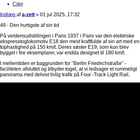
Citer
Indlæg
af
a-zett
»
01 jul 2025, 17:32
49 - Den hurtigste af sin tid
På verdensudstillingen i Paris 1937 i Paris var den elektriske
ekspresstoglokomotiv E18 den mest kraftfulde af sin art med en
tophastighed på 150 km/t. Deres søster E19, som kun blev
bygget i fire eksemplarer, var endda designet til 180 km/t.
I mellemtiden er baggrunden for "Berlin Friedrichstraße" -
faciliteten afsluttet og tilbyder toget, at vi ledsager et rummeligt
panorama med delvist livlig trafik på Four -Track Light Rail.