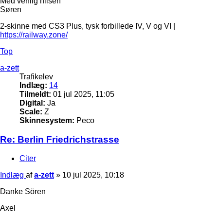
Med venlig hilsen
Søren
2-skinne med CS3 Plus, tysk forbillede IV, V og VI |
https://railway.zone/
Top
a-zett
Trafikelev
Indlæg:
14
Tilmeldt:
01 jul 2025, 11:05
Digital:
Ja
Scale:
Z
Skinnesystem:
Peco
Re: Berlin Friedrichstrasse
Citer
Indlæg
af
a-zett
»
10 jul 2025, 10:18
Danke Sören
Axel