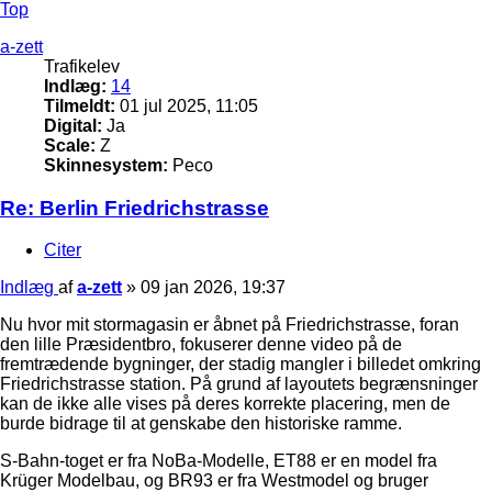
Top
a-zett
Trafikelev
Indlæg:
14
Tilmeldt:
01 jul 2025, 11:05
Digital:
Ja
Scale:
Z
Skinnesystem:
Peco
Re: Berlin Friedrichstrasse
Citer
Indlæg
af
a-zett
»
09 jan 2026, 19:37
Nu hvor mit stormagasin er åbnet på Friedrichstrasse, foran
den lille Præsidentbro, fokuserer denne video på de
fremtrædende bygninger, der stadig mangler i billedet omkring
Friedrichstrasse station. På grund af layoutets begrænsninger
kan de ikke alle vises på deres korrekte placering, men de
burde bidrage til at genskabe den historiske ramme.
S-Bahn-toget er fra NoBa-Modelle, ET88 er en model fra
Krüger Modelbau, og BR93 er fra Westmodel og bruger