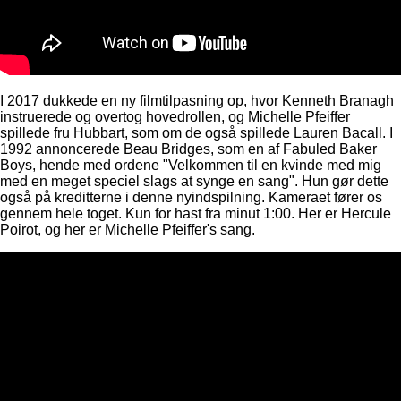
I 2017 dukkede en ny filmtilpasning op, hvor Kenneth Branagh
instruerede og overtog hovedrollen, og Michelle Pfeiffer
spillede fru Hubbart, som om de også spillede Lauren Bacall. I
1992 annoncerede Beau Bridges, som en af ​​Fabuled Baker
Boys, hende med ordene "Velkommen til en kvinde med mig
med en meget speciel slags at synge en sang". Hun gør dette
også på kreditterne i denne nyindspilning. Kameraet fører os
gennem hele toget. Kun for hast fra minut 1:00. Her er Hercule
Poirot, og her er Michelle Pfeiffer's sang.