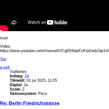
Axel
Video
https://www.youtube.com/channel/UCg6D8dpEcKIaDwtiZdp1
Top
a-zett
Trafikelev
Indlæg:
14
Tilmeldt:
01 jul 2025, 11:05
Digital:
Ja
Scale:
Z
Skinnesystem:
Peco
Re: Berlin Friedrichstrasse