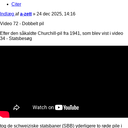
Citer
Indlæg
af
a-zett
»
24 dec 2025, 14:16
Video 72 - Dobbelt pil
Efter den såkaldte Churchill-pil fra 1941, som blev vist i video
34 - Statsbesøg
tog de schweiziske statsbaner (SBB) yderligere to røde pile i