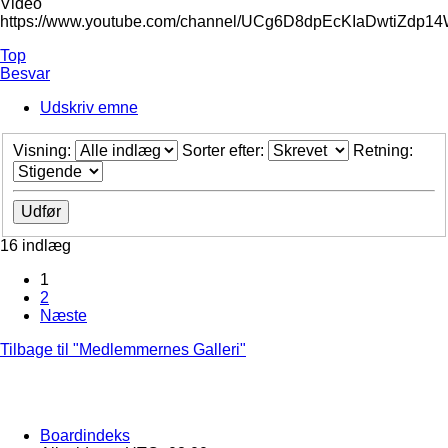
Video
https://www.youtube.com/channel/UCg6D8dpEcKIaDwtiZdp1
Top
Besvar
Udskriv emne
Visning:
Sorter efter:
Retning:
16 indlæg
1
2
Næste
Tilbage til "Medlemmernes Galleri"
Boardindeks