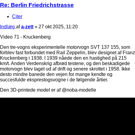
Re: Berlin Friedrichstrasse
Citer
Indlæg
af
a-zett
»
27 okt 2025, 11:20
Video 71 - Kruckenberg
Den tre-vogns eksperimentelle motorvogn SVT 137 155, som
forblev fast forbundet med Rail Zeppelin, blev designet af Franz
Kruckenberg i 1938. I 1939 nåede den en hastighed på 215
km/t. Anden Verdenskrig afbrød testene, og den beskadigede
motorvogn blev taget ud af drift og senere skrottet i 1958. Ikke
desto mindre banede den vejen for mange kendte og
succesfulde eksprestogsvogne i de følgende årtier.
Den 3D-printede model er af @noba-modelle