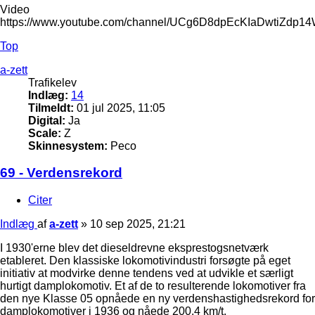
Video
https://www.youtube.com/channel/UCg6D8dpEcKIaDwtiZdp1
Top
a-zett
Trafikelev
Indlæg:
14
Tilmeldt:
01 jul 2025, 11:05
Digital:
Ja
Scale:
Z
Skinnesystem:
Peco
69 - Verdensrekord
Citer
Indlæg
af
a-zett
»
10 sep 2025, 21:21
I 1930'erne blev det dieseldrevne eksprestogsnetværk
etableret. Den klassiske lokomotivindustri forsøgte på eget
initiativ at modvirke denne tendens ved at udvikle et særligt
hurtigt damplokomotiv. Et af de to resulterende lokomotiver fra
den nye Klasse 05 opnåede en ny verdenshastighedsrekord for
damplokomotiver i 1936 og nåede 200,4 km/t.