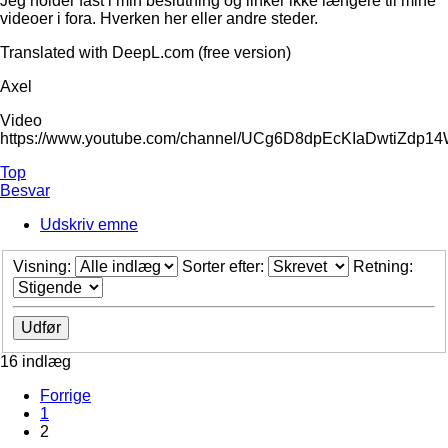
Jeg holder fast i min beslutning og linker ikke længere til mine
videoer i fora. Hverken her eller andre steder.
Translated with DeepL.com (free version)
Axel
Video
https://www.youtube.com/channel/UCg6D8dpEcKIaDwtiZdp1
Top
Besvar
Udskriv emne
Visning:
Sorter efter:
Retning:
16 indlæg
Forrige
1
2