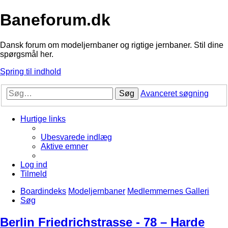
Baneforum.dk
Dansk forum om modeljernbaner og rigtige jernbaner. Stil dine
spørgsmål her.
Spring til indhold
Søg
Avanceret søgning
Hurtige links
Ubesvarede indlæg
Aktive emner
Log ind
Tilmeld
Boardindeks
Modeljernbaner
Medlemmernes Galleri
Søg
Berlin Friedrichstrasse - 78 – Harde