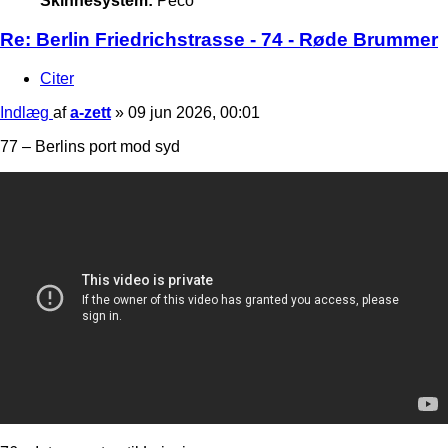
Skinnesystem:
Peco
Re: Berlin Friedrichstrasse - 74 - Røde Brummer
Citer
Indlæg
af
a-zett
»
09 jun 2026, 00:01
77 – Berlins port mod syd