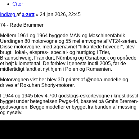
Citer
Indlæg
af
a-zett
»
24 jan 2026, 22:45
74 - Røde Brummer
Mellem 1961 og 1964 byggede MAN og Maschinenfabrik
Uerdingen 80 motorvogne og 55 mellemvogne af VT24-serien.
Disse motorvogne, med øgenavnet "firkantede hoveder", blev
brugt i lokal-, ekspres-, special- og hurtigtog i Trier,
Braunschweig, Frankfurt, Nürnberg og Osnabrück og opnåede
et højt kilometertal. De forblev i tjeneste indtil 2005, før de
midlertidigt fandt et nyt hjem i Polen og Rumænien.
Motorvognen vist her blev 3D-printet af @noba-modelle og
drives af Rokuhan Shorty-motorer.
I 1944 og 1945 blev 4.700 godstogs-eskortevogne i krigstidsstil
bygget under betegnelsen Pwgs-44, baseret på Gmhs Bremen-
godsvognen. Begge modeller er bygget fra bunden af ​​messing
og nysølv.