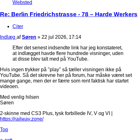
Websted
Re: Berlin Friedrichstrasse - 78 – Harde Werkers
Citer
Indlæg
af
Søren
»
22 jul 2026, 17:14
Efter det senest indsendte link har jeg konstateret,
at indlægget havde flere hundrede visninger, uden
at disse blev talt med på YouTube.
Hvis ingen trykker på "play" så tæller visningen ikke på
YouTube. Så det skrevne her på forum, har måske været set
mange gange, men der er færre som rent faktisk har startet
videoen.
Med venlig hilsen
Søren
2-skinne med CS3 Plus, tysk forbillede IV, V og VI |
https://railway.zone/
Top