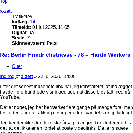
Top
a-zett
Trafikelev
Indlæg:
14
Tilmeldt:
01 jul 2025, 11:05
Digital:
Ja
Scale:
Z
Skinnesystem:
Peco
Re: Berlin Friedrichstrasse - 78 – Harde Werkers
Citer
Indlæg
af
a-zett
»
22 jul 2026, 14:08
Efter det senest indsendte link har jeg konstateret, at indlægget
havde flere hundrede visninger, uden at disse blev talt med på
YouTube.
Det er noget, jeg har bemærket flere gange på mange fora, men
her, uden anden trafik og i ferieperioden, var det særligt tydeligt.
Jeg kender ikke den tekniske årsag, men jeg konkluderer ud fra
det, at det ikke er en fordel at poste videolinks. Det er snarere