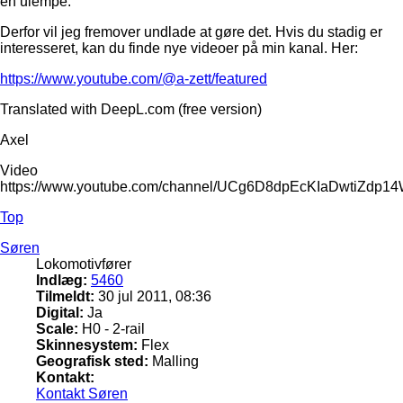
en ulempe.
Derfor vil jeg fremover undlade at gøre det. Hvis du stadig er
interesseret, kan du finde nye videoer på min kanal. Her:
https://www.youtube.com/@a-zett/featured
Translated with DeepL.com (free version)
Axel
Video
https://www.youtube.com/channel/UCg6D8dpEcKIaDwtiZdp1
Top
Søren
Lokomotivfører
Indlæg:
5460
Tilmeldt:
30 jul 2011, 08:36
Digital:
Ja
Scale:
H0 - 2-rail
Skinnesystem:
Flex
Geografisk sted:
Malling
Kontakt:
Kontakt Søren