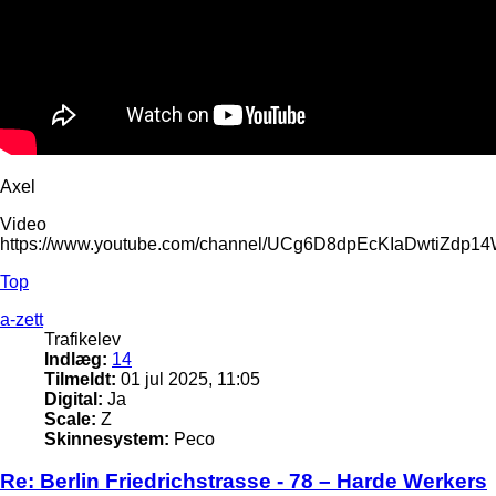
Axel
Video
https://www.youtube.com/channel/UCg6D8dpEcKIaDwtiZdp1
Top
a-zett
Trafikelev
Indlæg:
14
Tilmeldt:
01 jul 2025, 11:05
Digital:
Ja
Scale:
Z
Skinnesystem:
Peco
Re: Berlin Friedrichstrasse - 78 – Harde Werkers