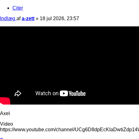
Citer
Indlæg
af
a-zett
»
18 jul 2026, 23:57
Axel
Video
https://www.youtube.com/channel/UCg6D8dpEcKIaDwtiZdp1