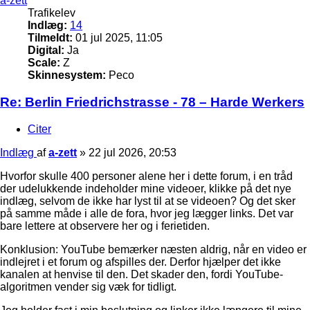
a-zett
Trafikelev
Indlæg:
14
Tilmeldt:
01 jul 2025, 11:05
Digital:
Ja
Scale:
Z
Skinnesystem:
Peco
Re: Berlin Friedrichstrasse - 78 – Harde Werkers
Citer
Indlæg
af
a-zett
»
22 jul 2026, 20:53
Hvorfor skulle 400 personer alene her i dette forum, i en tråd
der udelukkende indeholder mine videoer, klikke på det nye
indlæg, selvom de ikke har lyst til at se videoen? Og det sker
på samme måde i alle de fora, hvor jeg lægger links. Det var
bare lettere at observere her og i ferietiden.
Konklusion: YouTube bemærker næsten aldrig, når en video er
indlejret i et forum og afspilles der. Derfor hjælper det ikke
kanalen at henvise til den. Det skader den, fordi YouTube-
algoritmen vender sig væk for tidligt.