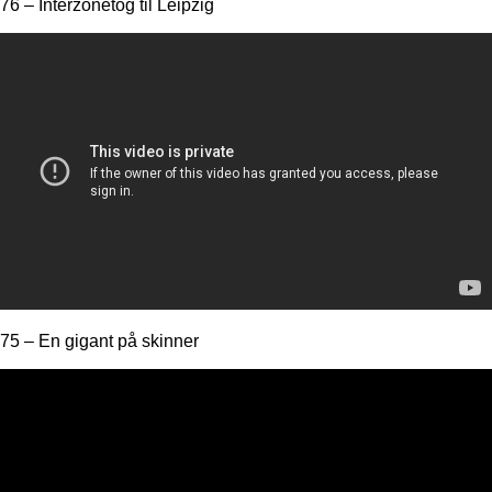
76 – Interzonetog til Leipzig
75 – En gigant på skinner