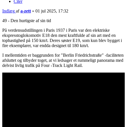
Citer
Indlæg
af
a-zett
»
01 jul 2025, 17:32
49 - Den hurtigste af sin tid
På verdensudstillingen i Paris 1937 i Paris var den elektriske
ekspresstoglokomotiv E18 den mest kraftfulde af sin art med en
tophastighed på 150 km/t. Deres søster E19, som kun blev bygget i
fire eksemplarer, var endda designet til 180 km/t.
I mellemtiden er baggrunden for "Berlin Friedrichstraße" -faciliteten
afsluttet og tilbyder toget, at vi ledsager et rummeligt panorama med
delvist livlig trafik på Four -Track Light Rail.