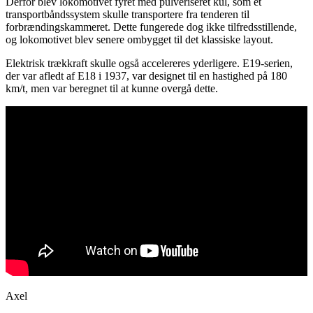
Derfor blev lokomotivet fyret med pulveriseret kul, som et
transportbåndssystem skulle transportere fra tenderen til
forbrændingskammeret. Dette fungerede dog ikke tilfredsstillende,
og lokomotivet blev senere ombygget til det klassiske layout.
Elektrisk trækkraft skulle også accelereres yderligere. E19-serien,
der var afledt af E18 i 1937, var designet til en hastighed på 180
km/t, men var beregnet til at kunne overgå dette.
Axel