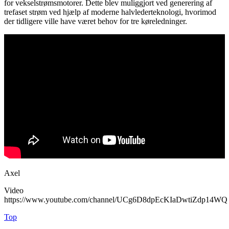
for vekselstrømsmotorer. Dette blev muliggjort ved generering af
trefaset strøm ved hjælp af moderne halvlederteknologi, hvorimod
der tidligere ville have været behov for tre køreledninger.
Axel
Video
https://www.youtube.com/channel/UCg6D8dpEcKIaDwtiZdp14WQ
Top