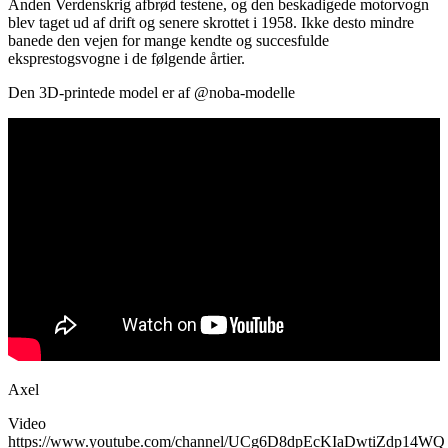
Anden Verdenskrig afbrød testene, og den beskadigede motorvogn
blev taget ud af drift og senere skrottet i 1958. Ikke desto mindre
banede den vejen for mange kendte og succesfulde
eksprestogsvogne i de følgende årtier.
Den 3D-printede model er af @noba-modelle
Axel
Video
https://www.youtube.com/channel/UCg6D8dpEcKIaDwtiZdp14WQ