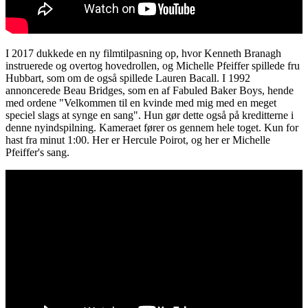
I 2017 dukkede en ny filmtilpasning op, hvor Kenneth Branagh
instruerede og overtog hovedrollen, og Michelle Pfeiffer spillede fru
Hubbart, som om de også spillede Lauren Bacall. I 1992
annoncerede Beau Bridges, som en af ​​Fabuled Baker Boys, hende
med ordene "Velkommen til en kvinde med mig med en meget
speciel slags at synge en sang". Hun gør dette også på kreditterne i
denne nyindspilning. Kameraet fører os gennem hele toget. Kun for
hast fra minut 1:00. Her er Hercule Poirot, og her er Michelle
Pfeiffer's sang.