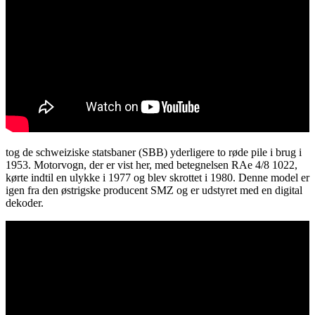
tog de schweiziske statsbaner (SBB) yderligere to røde pile i brug i
1953. Motorvogn, der er vist her, med betegnelsen RAe 4/8 1022,
kørte indtil en ulykke i 1977 og blev skrottet i 1980. Denne model er
igen fra den østrigske producent SMZ og er udstyret med en digital
dekoder.