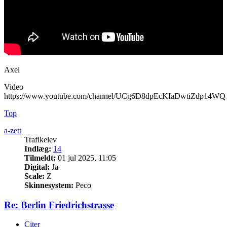
Axel
Video
https://www.youtube.com/channel/UCg6D8dpEcKIaDwtiZdp14WQ
Top
a-zett
Trafikelev
Indlæg:
14
Tilmeldt:
01 jul 2025, 11:05
Digital:
Ja
Scale:
Z
Skinnesystem:
Peco
Re: Berlin Friedrichstrasse
Citer