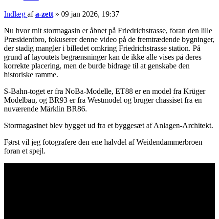
Indlæg
af
a-zett
»
09 jan 2026, 19:37
Nu hvor mit stormagasin er åbnet på Friedrichstrasse, foran den lille
Præsidentbro, fokuserer denne video på de fremtrædende bygninger,
der stadig mangler i billedet omkring Friedrichstrasse station. På
grund af layoutets begrænsninger kan de ikke alle vises på deres
korrekte placering, men de burde bidrage til at genskabe den
historiske ramme.
S-Bahn-toget er fra NoBa-Modelle, ET88 er en model fra Krüger
Modelbau, og BR93 er fra Westmodel og bruger chassiset fra en
nuværende Märklin BR86.
Stormagasinet blev bygget ud fra et byggesæt af Anlagen-Architekt.
Først vil jeg fotografere den ene halvdel af Weidendammerbroen
foran et spejl.