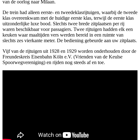
van de oorlog naar Milaan.
De trein had alleen eerste- en tweedeklasrijtuigen, waarbij de tweede
klas overeenkwam met de huidige eerste klas, terwijl de eerste klas
uitzonderlijke luxe bood. Slechts twee brede zitplaatsen per rij
waren beschikbaar voor passagiers. Twee rijtuigen hadden elk een
keuken waar maaltijden vers werden bereid in een ruimte van
slechts zes vierkante meter. De bediening gebeurde aan uw zitplaats.
Vijf van de rijtuigen uit 1928 en 1929 worden onderhouden door de
Freundeskreis Eisenbahn Köln e.V. (Vrienden van de Keulse
Spoorwegvereniging) en rijden nog steeds af en toe.