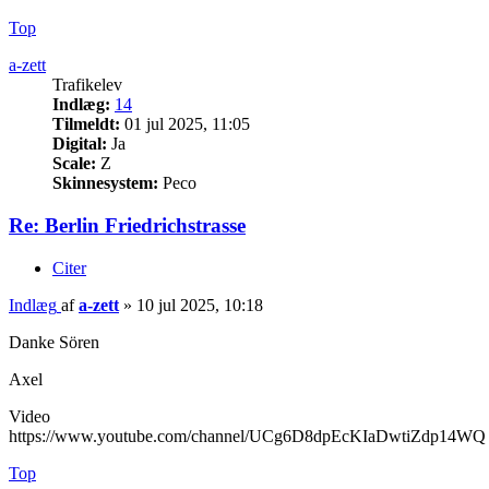
Top
a-zett
Trafikelev
Indlæg:
14
Tilmeldt:
01 jul 2025, 11:05
Digital:
Ja
Scale:
Z
Skinnesystem:
Peco
Re: Berlin Friedrichstrasse
Citer
Indlæg
af
a-zett
»
10 jul 2025, 10:18
Danke Sören
Axel
Video
https://www.youtube.com/channel/UCg6D8dpEcKIaDwtiZdp14WQ
Top