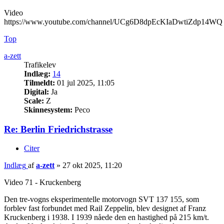
Video
https://www.youtube.com/channel/UCg6D8dpEcKIaDwtiZdp14WQ
Top
a-zett
Trafikelev
Indlæg:
14
Tilmeldt:
01 jul 2025, 11:05
Digital:
Ja
Scale:
Z
Skinnesystem:
Peco
Re: Berlin Friedrichstrasse
Citer
Indlæg
af
a-zett
»
27 okt 2025, 11:20
Video 71 - Kruckenberg
Den tre-vogns eksperimentelle motorvogn SVT 137 155, som
forblev fast forbundet med Rail Zeppelin, blev designet af Franz
Kruckenberg i 1938. I 1939 nåede den en hastighed på 215 km/t.