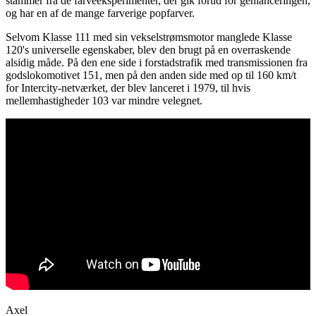
stammer fra de farveeksperimenter, der gik forud for genlanceringen,
og har en af ​​de mange farverige popfarver.
Selvom Klasse 111 med sin vekselstrømsmotor manglede Klasse
120's universelle egenskaber, blev den brugt på en overraskende
alsidig måde. På den ene side i forstadstrafik med transmissionen fra
godslokomotivet 151, men på den anden side med op til 160 km/t
for Intercity-netværket, der blev lanceret i 1979, til hvis
mellemhastigheder 103 var mindre velegnet.
Axel