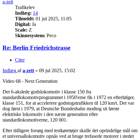
a-zett
Trafikelev
Indlæg:
14
Tilmeldt:
01 jul 2025, 11:05
Digital:
Ja
Scale:
Z
Skinnesystem:
Peco
Re: Berlin Friedrichstrasse
Citer
Indlæg
af
a-zett
»
09 jul 2025, 15:02
Video 68 - Next Generation
Det 6-akslede godslokomotiv i klasse 150 fra
standardlokomotivprogrammet i 1950'erne fik i 1972 en efterfølger,
klasse 151, for at accelerere godstogstrafikken til 120 km/t. Det var
dog først i 1979, at Deutsche Bundesbahn modtog sit første
elektriske lokomotiv i den næste generation efter
standardlokomotiverne, 120 001.
Efter tidligere forsøg med testkøretøjer skulle det oprindelige mål om
et universallokomotiv opnås ved at bruge trefasede motorer i stedet