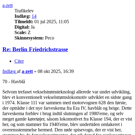
a-zett
Trafikelev
Indlæg:
14
Tilmeldt:
01 jul 2025, 11:05
Digital:
Ja
Scale:
Z
Skinnesystem:
Peco
Re: Berlin Friedrichstrasse
Citer
Indlæg
af
a-zett
»
08 okt 2025, 16:39
70 - Havblå
Selvom trefaset vekselstrømsteknologi allerede var under udvikling,
blev et konventionelt vekselstrømslokomotiv udviklet en sidste gang
i 1974. Klasse 111 var sammen med motorvognen 628 den første,
der optrådte i det nye farveskema fra Era IV, havblåt og beige. Dette
farveskema forblev i brug indtil slutningen af ​​1980'erne, og selv
meget gamle køretøjer, såsom lokomotivet fra Klasse 194, der er vist
her, og som stammer fra 1940'erne, blev undertiden omlakeret i
overensstemmelse hermed. Den røde spisevogn, der er vist her,