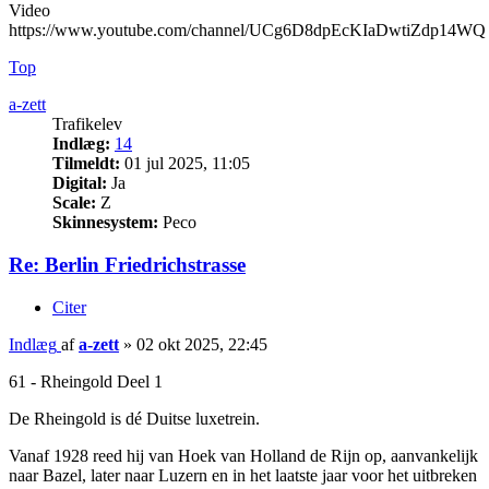
Video
https://www.youtube.com/channel/UCg6D8dpEcKIaDwtiZdp14WQ
Top
a-zett
Trafikelev
Indlæg:
14
Tilmeldt:
01 jul 2025, 11:05
Digital:
Ja
Scale:
Z
Skinnesystem:
Peco
Re: Berlin Friedrichstrasse
Citer
Indlæg
af
a-zett
»
02 okt 2025, 22:45
61 - Rheingold Deel 1
De Rheingold is dé Duitse luxetrein.
Vanaf 1928 reed hij van Hoek van Holland de Rijn op, aanvankelijk
naar Bazel, later naar Luzern en in het laatste jaar voor het uitbreken