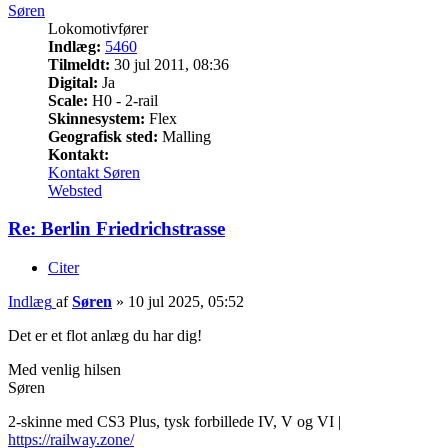
Søren
Lokomotivfører
Indlæg:
5460
Tilmeldt:
30 jul 2011, 08:36
Digital:
Ja
Scale:
H0 - 2-rail
Skinnesystem:
Flex
Geografisk sted:
Malling
Kontakt:
Kontakt Søren
Websted
Re: Berlin Friedrichstrasse
Citer
Indlæg
af
Søren
»
10 jul 2025, 05:52
Det er et flot anlæg du har dig!
Med venlig hilsen
Søren
2-skinne med CS3 Plus, tysk forbillede IV, V og VI |
https://railway.zone/