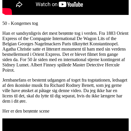
50 - Kongernes tog
Han er sandsynligvis det mest berømte tog i verden. Fra 1883 Orient
Express of the Compagnie International De Wagon Lits of the
Belgian Georges Nagelmackers Paris tilknyttet Konstantinopel.
Agatha Christie satte et litterært monument til ham med sin verdens
bestsellermord i Orient Express. Det er blevet filmet fem gange
siden da. For 50 år siden med en international stjerne kontingent af
Sidney Lumet. Albert Finney spillede Master Detective Hercule
Poirot.
Jernbanefans er bestemt udgangen af ​​toget fra togstationen, ledsaget
af den ikoniske musik fra Richard Rodney Benett, som jeg gerne
ville have ønsket at påtage sig denne video. Da jeg ikke har en
licens til det, skal du lytte til dig separat, hvis du ikke længere har
dem i dit øre.
Her er den berømte scene