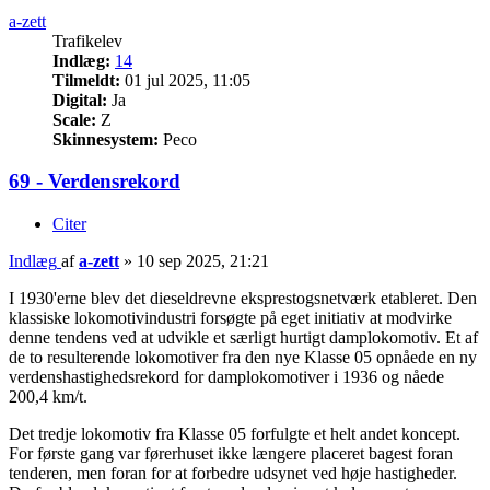
a-zett
Trafikelev
Indlæg:
14
Tilmeldt:
01 jul 2025, 11:05
Digital:
Ja
Scale:
Z
Skinnesystem:
Peco
69 - Verdensrekord
Citer
Indlæg
af
a-zett
»
10 sep 2025, 21:21
I 1930'erne blev det dieseldrevne eksprestogsnetværk etableret. Den
klassiske lokomotivindustri forsøgte på eget initiativ at modvirke
denne tendens ved at udvikle et særligt hurtigt damplokomotiv. Et af
de to resulterende lokomotiver fra den nye Klasse 05 opnåede en ny
verdenshastighedsrekord for damplokomotiver i 1936 og nåede
200,4 km/t.
Det tredje lokomotiv fra Klasse 05 forfulgte et helt andet koncept.
For første gang var førerhuset ikke længere placeret bagest foran
tenderen, men foran for at forbedre udsynet ved høje hastigheder.