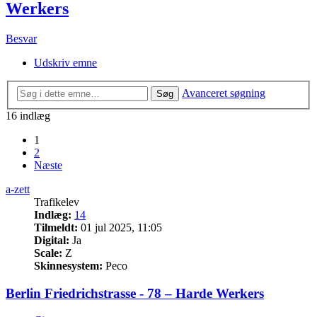
Werkers
Besvar
Udskriv emne
Avanceret søgning
Søg
16 indlæg
1
2
Næste
a-zett
Trafikelev
Indlæg:
14
Tilmeldt:
01 jul 2025, 11:05
Digital:
Ja
Scale:
Z
Skinnesystem:
Peco
Berlin Friedrichstrasse - 78 – Harde Werkers