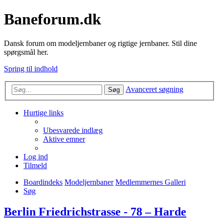
Baneforum.dk
Dansk forum om modeljernbaner og rigtige jernbaner. Stil dine
spørgsmål her.
Spring til indhold
Avanceret søgning
Søg
Hurtige links
Ubesvarede indlæg
Aktive emner
Log ind
Tilmeld
Boardindeks
Modeljernbaner
Medlemmernes Galleri
Søg
Berlin Friedrichstrasse - 78 – Harde