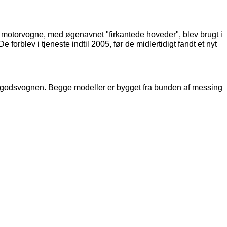
torvogne, med øgenavnet "firkantede hoveder", blev brugt i
forblev i tjeneste indtil 2005, før de midlertidigt fandt et nyt
godsvognen. Begge modeller er bygget fra bunden af ​​messing