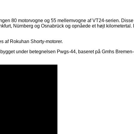
en 80 motorvogne og 55 mellemvogne af VT24-serien. Disse mo
nkfurt, Nürnberg og Osnabrück og opnåede et højt kilometertal. De 
es af Rokuhan Shorty-motorer.
til bygget under betegnelsen Pwgs-44, baseret på Gmhs Bremen-