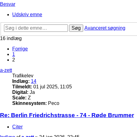
Besvar
Udskriv emne
Søg
Avanceret søgning
16 indlæg
Forrige
1
2
a-zett
Trafikelev
Indlæg:
14
Tilmeldt:
01 jul 2025, 11:05
Digital:
Ja
Scale:
Z
Skinnesystem:
Peco
Re: Berlin Friedrichstrasse - 74 - Røde Brummer
Citer