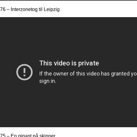
76 – Interzonetog til Leipzig
75 – En gigant på skinner