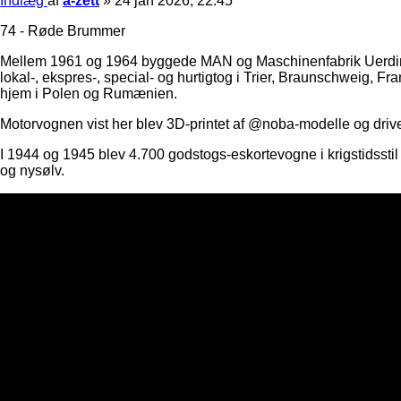
Indlæg
af
a-zett
»
24 jan 2026, 22:45
74 - Røde Brummer
Mellem 1961 og 1964 byggede MAN og Maschinenfabrik Uerding
lokal-, ekspres-, special- og hurtigtog i Trier, Braunschweig, Fra
hjem i Polen og Rumænien.
Motorvognen vist her blev 3D-printet af @noba-modelle og driv
I 1944 og 1945 blev 4.700 godstogs-eskortevogne i krigstidss
og nysølv.