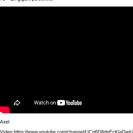
Axel
Video https://www.youtube.com/channel/UCg6D8dpEcKIaDw