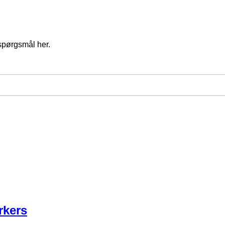
spørgsmål her.
rkers