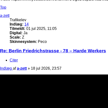
Top
a-zett
Trafikelev
Indlæg:
14
Tilmeldt:
01 jul 2025, 11:05
Digital:
Ja
Scale:
Z
Skinnesystem:
Peco
Re: Berlin Friedrichstrasse - 78 – Harde Werkers
Citer
Indlæg
af
a-zett
»
18 jul 2026, 23:57