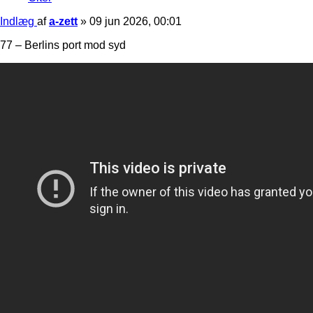
Indlæg
af
a-zett
»
09 jun 2026, 00:01
77 – Berlins port mod syd