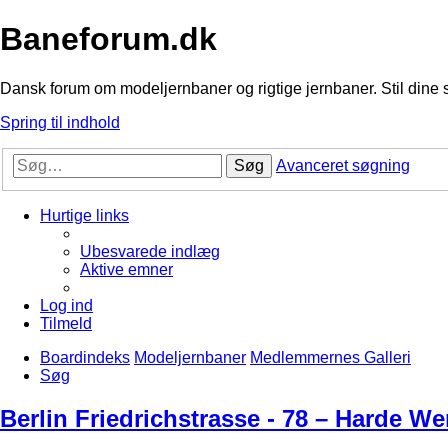
Baneforum.dk
Dansk forum om modeljernbaner og rigtige jernbaner. Stil dine 
Spring til indhold
Søg
Avanceret søgning
Hurtige links
Ubesvarede indlæg
Aktive emner
Log ind
Tilmeld
Boardindeks
Modeljernbaner
Medlemmernes Galleri
Søg
Berlin Friedrichstrasse - 78 – Harde We