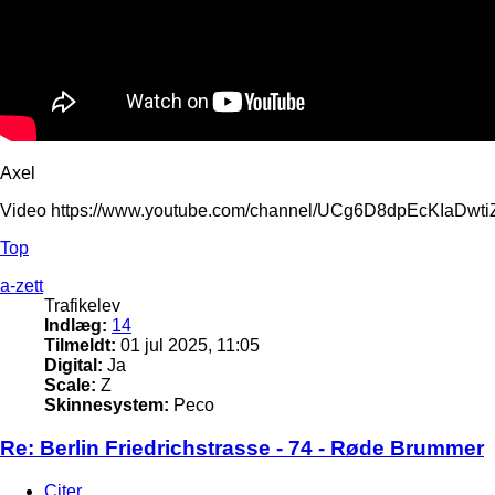
Axel
Video https://www.youtube.com/channel/UCg6D8dpEcKIaDw
Top
a-zett
Trafikelev
Indlæg:
14
Tilmeldt:
01 jul 2025, 11:05
Digital:
Ja
Scale:
Z
Skinnesystem:
Peco
Re: Berlin Friedrichstrasse - 74 - Røde Brummer
Citer