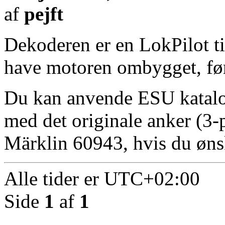
af
pejft
Dekoderen er en LokPilot t
have motoren ombygget, fø
Du kan anvende ESU kata
med det originale anker (3-p
Märklin 60943, hvis du ønsk
Alle tider er
UTC+02:00
Side
1
af
1