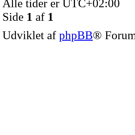
Alle tider er
UTC+02:00
Side
1
af
1
Udviklet af
phpBB
® Forum