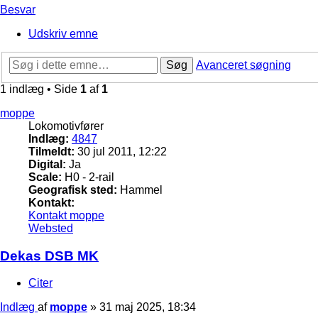
Besvar
Udskriv emne
Søg
Avanceret søgning
1 indlæg • Side
1
af
1
moppe
Lokomotivfører
Indlæg:
4847
Tilmeldt:
30 jul 2011, 12:22
Digital:
Ja
Scale:
H0 - 2-rail
Geografisk sted:
Hammel
Kontakt:
Kontakt moppe
Websted
Dekas DSB MK
Citer
Indlæg
af
moppe
»
31 maj 2025, 18:34